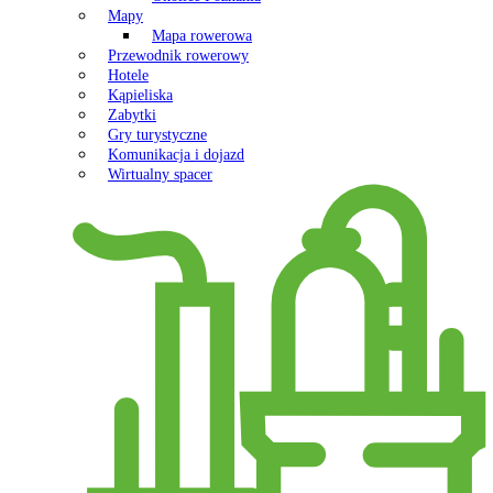
Mapy
Mapa rowerowa
Przewodnik rowerowy
Hotele
Kąpieliska
Zabytki
Gry turystyczne
Komunikacja i dojazd
Wirtualny spacer