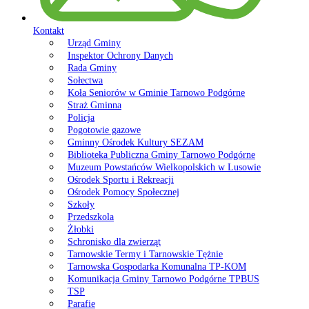
Kontakt
Urząd Gminy
Inspektor Ochrony Danych
Rada Gminy
Sołectwa
Koła Seniorów w Gminie Tarnowo Podgórne
Straż Gminna
Policja
Pogotowie gazowe
Gminny Ośrodek Kultury SEZAM
Biblioteka Publiczna Gminy Tarnowo Podgórne
Muzeum Powstańców Wielkopolskich w Lusowie
Ośrodek Sportu i Rekreacji
Ośrodek Pomocy Społecznej
Szkoły
Przedszkola
Żłobki
Schronisko dla zwierząt
Tarnowskie Termy i Tarnowskie Tężnie
Tarnowska Gospodarka Komunalna TP-KOM
Komunikacja Gminy Tarnowo Podgórne TPBUS
TSP
Parafie