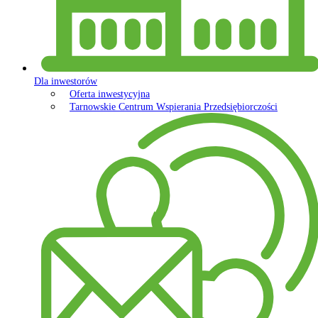
Dla inwestorów
Oferta inwestycyjna
Tarnowskie Centrum Wspierania Przedsiębiorczości