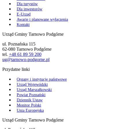
Dla turystów
Dla inwestorów
E-Urząd
Awarie i planowane wyłączenia
Kontakt
Urząd Gminy Tarnowo Podgórne
ul. Poznańska 115
62-080 Tarnowo Podgórne
tel.
+48 61 89 59 200
ug@tarnowo-podgorne.pl
Przydatne linki
Organy i instytucje państwowe
Urząd Wojewódzki
Urząd Marszałkowski
Powiat Poznański
Dziennik Ustaw
Monitor Polski
Unia Europejska
Urząd Gminy Tarnowo Podgórne