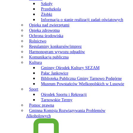
Szkoły
Przedszkola
Żłobki
Informacja o stanie realizacji zadań oświatowych
Opieka nad zwierzętami
Opieka zdrowotna
Ochrona środowiska
Rolnictwo
Regulaminy konkursów/imprez
Harmonogram wywozu odpadów
Komunikacja publiczna
Kultura
Gminny Ośrodek Kultury SEZAM
Pałac Jankowice
Biblioteka Publiczna Gminy Tarnowo Podgórne
Muzeum Powstańców Wielkopolskich w Lusowie
Sport
Ośrodek Sportu i Rekreacji
Tarnowskie Termy
Pomoc prawna
Gminna Komisja Rozwiązywania Problemów
Alkoholowych