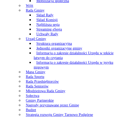
Mobilizacja społeczna
Wójt
Rada Gminy
Skład Rady
Skład Komisji
Najbliższa sesja
Streaming eSesja
Uchwały Rady
Urząd Gminy
Struktura organizacyjna
Jednostki organizacyjne gminy
Informacja o zakresie działalności Urzędu w tekście
łatwym do czytania
Informacja o zakresie działalności Urzędu w języku
migowym
Mapa Gminy
Rada Sportu
Rada Przedsiębiorców
Rada Seniorów
Młodzieżowa Rada Gminy
Sołectwa
Gminy Partnerskie
Nagrody przyznawane przez Gminę
Budżet
Strategia rozwoju Gminy Tarnowo Podgórne