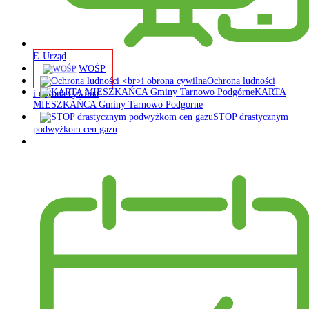
E-Urząd
WOŚP
Ochrona ludności
KARTA
i obrona cywilna
MIESZKAŃCA Gminy Tarnowo Podgórne
STOP drastycznym
podwyżkom cen gazu