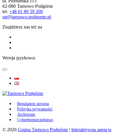
ul. Poznańska 115
62-080 Tarnowo Podgórne
tel.
+48 61 89 59 200
ug@tarnowo-podgorne.pl
Znajdziesz nas też na
Wersja językowa:
Regulamin serwisu
Polityka prywatności
Archiwum
Cyberbezpieczeństwo
© 2026
Gmina Tarnowo Podgórne
|
Interaktywna agencja