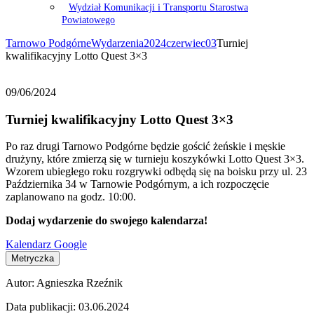
Wydział Komunikacji i Transportu Starostwa
Powiatowego
Tarnowo Podgórne
Wydarzenia
2024
czerwiec
03
Turniej
kwalifikacyjny Lotto Quest 3×3
09/06/2024
Turniej kwalifikacyjny Lotto Quest 3×3
Po raz drugi Tarnowo Podgórne będzie gościć żeńskie i męskie
drużyny, które zmierzą się w turnieju koszykówki Lotto Quest 3×3.
Wzorem ubiegłego roku rozgrywki odbędą się na boisku przy ul. 23
Października 34 w Tarnowie Podgórnym, a ich rozpoczęcie
zaplanowano na godz. 10:00.
Dodaj wydarzenie do swojego kalendarza!
Kalendarz Google
Metryczka
Autor:
Agnieszka Rzeźnik
Data publikacji:
03.06.2024