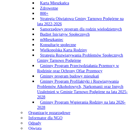
Karta Mieszkańca
Zdrowotne
800+
Strategia Oświatowa Gminy Tarnowo Podgórne na
lata 2022-2026
Samorządowy program dla rodzin wielodzietnych
Budżet Inicjatyw Społecznych
mMieszkaniec
Konsultacje społeczne
Wielkopolska Karta Rodziny
Strategia Rozwiązywania Problemów Społecznych
Gminy Tarnowo Podgórne
Gminny Program Przeciwdziałania Przemocy w
Rodzinie oraz Ochrony Ofiar Przemocy
Gminny program budowy mieszkań
Gminny Program Profilaktyki i Rozwiązywania
Problemów Alkoholowych, Narkomanii oraz Innych
Uzależnień w Gminie Tarnowo Podgórne na lata 2025-
2028
Gminny Program Wspierania Rodziny na lata 2026-
2028
Organizacje pozarządowe
Informator dla NGO
Odpady
Oświata