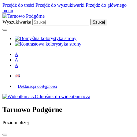
Przejdź do treści
Przejdź do wyszukiwarki
Przejdź do głównego
menu
Wyszukiwarka
A
A
A
Deklaracja dostępności
Odnośnik do wideotłumacza
Tarnowo Podgórne
Poziom bliżej