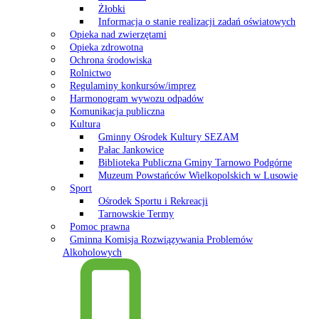
Żłobki
Informacja o stanie realizacji zadań oświatowych
Opieka nad zwierzętami
Opieka zdrowotna
Ochrona środowiska
Rolnictwo
Regulaminy konkursów/imprez
Harmonogram wywozu odpadów
Komunikacja publiczna
Kultura
Gminny Ośrodek Kultury SEZAM
Pałac Jankowice
Biblioteka Publiczna Gminy Tarnowo Podgórne
Muzeum Powstańców Wielkopolskich w Lusowie
Sport
Ośrodek Sportu i Rekreacji
Tarnowskie Termy
Pomoc prawna
Gminna Komisja Rozwiązywania Problemów
Alkoholowych