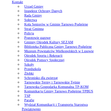
Kontakt
Urząd Gminy
Inspektor Ochrony Danych
Rada Gminy
Sołectwa
Koła Seniorów w Gminie Tarnowo Podgórne
Straż Gminna
Policja
Pogotowie gazowe
Gminny Ośrodek Kultury SEZAM
Biblioteka Publiczna Gminy Tarnowo Podgórne
Muzeum Powstańców Wielkopolskich w Lusowie
Ośrodek Sportu i Rekreacji
Ośrodek Pomocy Społecznej
Szkoły
Przedszkola
Żłobki
Schronisko dla zwierząt
Tarnowskie Termy i Tarnowskie Tężnie
Tarnowska Gospodarka Komunalna TP-KOM
Komunikacja Gminy Tarnowo Podgórne TPBUS
TSP
Parafie
Wydział Komunikacji i Transportu Starostwa
Powiatowego