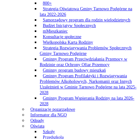
800+
Strategia Oświatowa Gminy Tarnowo Podgórne na
lata 2022-2026
Samorządowy program dla rodzin wielodzietnych
Budżet Inicjatyw Społecznych
mMieszkaniec
Konsultacje społeczne
Wielkopolska Karta Rodziny
Strategia Rozwiązywania Problemów Społecznych
Gminy Tarnowo Podgórne
Gminny Program Przeciwdziałania Przemocy w
Rodzinie oraz Ochrony Ofiar Przemocy
Gminny program budowy mieszkań
Gminny Program Profilaktyki i Rozwiązywania
Problemów Alkoholowych, Narkomanii oraz Innych
Uzależnień w Gminie Tarnowo Podgórne na lata 2025-
2028
Gminny Program Wspierania Rodziny na lata 2026-
2028
Organizacje pozarządowe
Informator dla NGO
Odpady
Oświata
Szkoły
Przedszkola