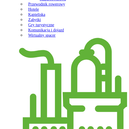
Przewodnik rowerowy
Hotele
Kąpieliska
Zabytki
Gry turystyczne
Komunikacja i dojazd
Wirtualny spacer