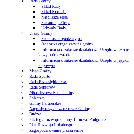
Rada Gminy
Skład Rady
Skład Komisji
Najbliższa sesja
Streaming eSesja
Uchwały Rady
Urząd Gminy
Struktura organizacyjna
Jednostki organizacyjne gminy
Informacja o zakresie działalności Urzędu w tekście
łatwym do czytania
Informacja o zakresie działalności Urzędu w języku
migowym
Mapa Gminy
Rada Sportu
Rada Przedsiębiorców
Rada Seniorów
Młodzieżowa Rada Gminy
Sołectwa
Gminy Partnerskie
Nagrody przyznawane przez Gminę
Budżet
Strategia rozwoju Gminy Tarnowo Podgórne
Plan Rozwoju Lokalnego
Zagospodarowanie przestrzenne