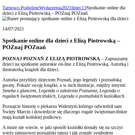
Tarnowo Podgórne
Wydarzenia
2021
lipiec
13
Spotkanie online dla
dzieci z Elizą Piotrowską – POZnaj POZnań
14/07/2021
Spotkanie online dla dzieci z Elizą Piotrowską –
POZnaj POZnań
POZNAJ POZNAŃ Z ELIZĄ PIOTROWSKĄ
– Zapraszamy
dzieci na spotkanie autorskie on-line z Elizą Piotrowską. Autorką i
ilustratorką książek dla dzieci.
Autorka przybliży dzieciom Poznań, jego legendy i poznańską
gwarę. Pokaże swoję książki, a w nich ilustracje, między innymi:
Szneka z glancem, Legenda o założeniu Poznania, Legenda o
rogalach świętomarcińskich, Legenda o poznańskich koziołkach.
Poznajcie historię o piekarzu Walentym którego odwiedził sam
Święty Marcin i dowiedzcie się dlaczego rogale świętomarcińskie
mają kształt końskiej podkowy.
A może nie wiecie, w jaki sposób koziołki dostały się na szczyt
wieży ratuszowej poznański ratusz i jak zostały symbolem