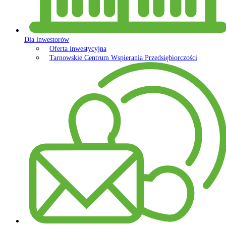
Dla inwestorów
Oferta inwestycyjna
Tarnowskie Centrum Wspierania Przedsiębiorczości