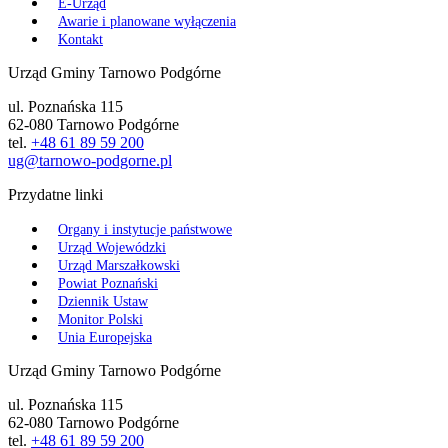
E-Urząd
Awarie i planowane wyłączenia
Kontakt
Urząd Gminy Tarnowo Podgórne
ul. Poznańska 115
62-080 Tarnowo Podgórne
tel.
+48 61 89 59 200
ug@tarnowo-podgorne.pl
Przydatne linki
Organy i instytucje państwowe
Urząd Wojewódzki
Urząd Marszałkowski
Powiat Poznański
Dziennik Ustaw
Monitor Polski
Unia Europejska
Urząd Gminy Tarnowo Podgórne
ul. Poznańska 115
62-080 Tarnowo Podgórne
tel.
+48 61 89 59 200