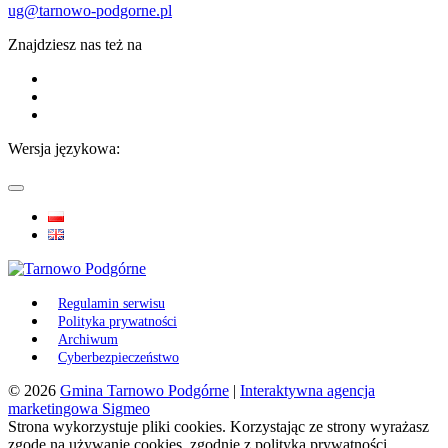
ug@tarnowo-podgorne.pl
Znajdziesz nas też na
Wersja językowa:
Regulamin serwisu
Polityka prywatności
Archiwum
Cyberbezpieczeństwo
© 2026
Gmina Tarnowo Podgórne
|
Interaktywna agencja
marketingowa Sigmeo
Strona wykorzystuje pliki cookies. Korzystając ze strony wyrażasz
zgodę na używanie cookies, zgodnie z polityką prywatności