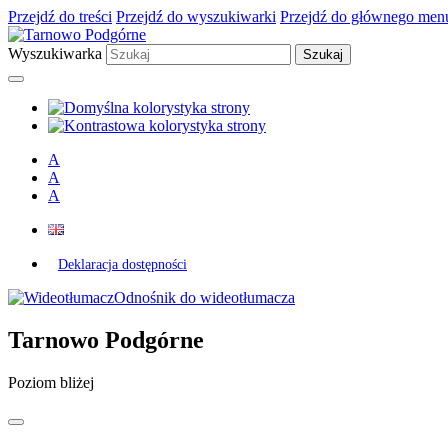
Przejdź do treści
Przejdź do wyszukiwarki
Przejdź do głównego men
Wyszukiwarka
A
A
A
Deklaracja dostępności
Odnośnik do wideotłumacza
Tarnowo Podgórne
Poziom bliżej