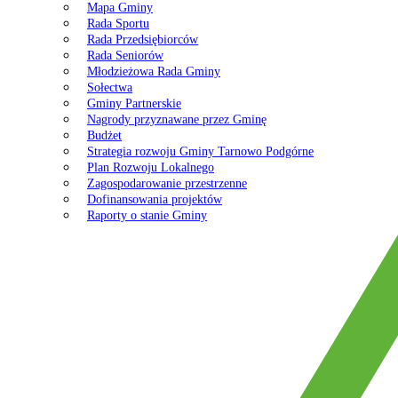
Mapa Gminy
Rada Sportu
Rada Przedsiębiorców
Rada Seniorów
Młodzieżowa Rada Gminy
Sołectwa
Gminy Partnerskie
Nagrody przyznawane przez Gminę
Budżet
Strategia rozwoju Gminy Tarnowo Podgórne
Plan Rozwoju Lokalnego
Zagospodarowanie przestrzenne
Dofinansowania projektów
Raporty o stanie Gminy