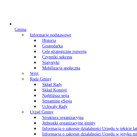
Gmina
Informacje podstawowe
Historia
Gospodarka
Cele strategiczne rozwoju
Czynniki sukcesu
Statystyki
Mobilizacja społeczna
Wójt
Rada Gminy
Skład Rady
Skład Komisji
Najbliższa sesja
Streaming eSesja
Uchwały Rady
Urząd Gminy
Struktura organizacyjna
Jednostki organizacyjne gminy
Informacja o zakresie działalności Urzędu w tekście ł
Informacja o zakresie działalności Urzędu w języku