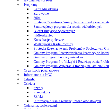
Jak załatwić sprawę?
Programy
Karta Mieszkańca
Zdrowotne
800+
Strategia Oświatowa Gminy Tarnowo Podgórne na lat
Samorządowy program dla rodzin wielodzietnych
Budżet Inicjatyw Społecznych
mMieszkaniec
Konsultacje społeczne
Wielkopolska Karta Rodziny
Strategia Rozwiązywania Problemów Społecznych G
Gminny Program Przeciwdziałania Przemocy w Rodzi
Gminny program budowy mieszkań
Gminny Program Profilaktyki i Rozwiązywania Probl
Gminny Program Wspierania Rodziny na lata 2026-2
Organizacje pozarządowe
Informator dla NGO
Odpady
Oświata
Szkoły
Przedszkola
Żłobki
Informacja o stanie realizacji zadań oświatowych
Opieka nad zwierzętami