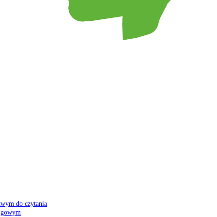
atwym do czytania
 migowym