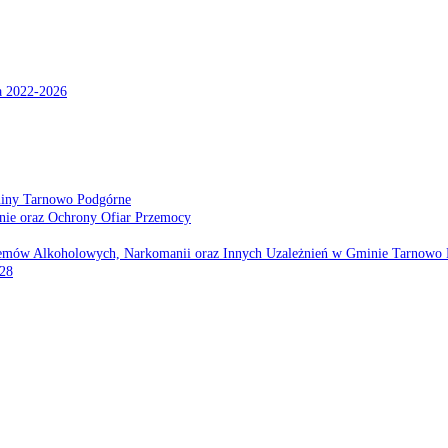
a 2022-2026
miny Tarnowo Podgórne
nie oraz Ochrony Ofiar Przemocy
emów Alkoholowych, Narkomanii oraz Innych Uzależnień w Gminie Tarnowo 
028