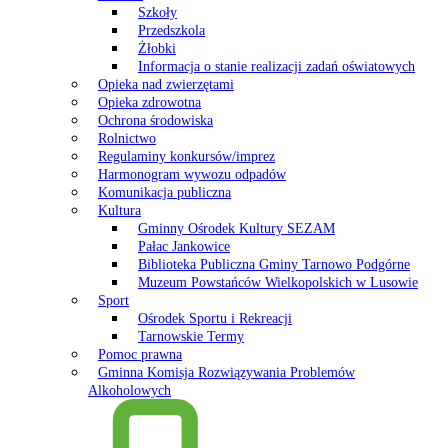
Szkoły
Przedszkola
Żłobki
Informacja o stanie realizacji zadań oświatowych
Opieka nad zwierzętami
Opieka zdrowotna
Ochrona środowiska
Rolnictwo
Regulaminy konkursów/imprez
Harmonogram wywozu odpadów
Komunikacja publiczna
Kultura
Gminny Ośrodek Kultury SEZAM
Pałac Jankowice
Biblioteka Publiczna Gminy Tarnowo Podgórne
Muzeum Powstańców Wielkopolskich w Lusowie
Sport
Ośrodek Sportu i Rekreacji
Tarnowskie Termy
Pomoc prawna
Gminna Komisja Rozwiązywania Problemów
Alkoholowych