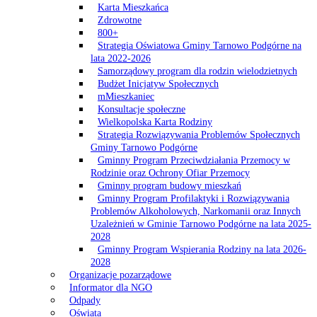
Karta Mieszkańca
Zdrowotne
800+
Strategia Oświatowa Gminy Tarnowo Podgórne na
lata 2022-2026
Samorządowy program dla rodzin wielodzietnych
Budżet Inicjatyw Społecznych
mMieszkaniec
Konsultacje społeczne
Wielkopolska Karta Rodziny
Strategia Rozwiązywania Problemów Społecznych
Gminy Tarnowo Podgórne
Gminny Program Przeciwdziałania Przemocy w
Rodzinie oraz Ochrony Ofiar Przemocy
Gminny program budowy mieszkań
Gminny Program Profilaktyki i Rozwiązywania
Problemów Alkoholowych, Narkomanii oraz Innych
Uzależnień w Gminie Tarnowo Podgórne na lata 2025-
2028
Gminny Program Wspierania Rodziny na lata 2026-
2028
Organizacje pozarządowe
Informator dla NGO
Odpady
Oświata