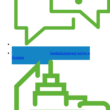
Zadaj pytanie Wójtowi
Zarezerwuj wizytę w
Urzędzie