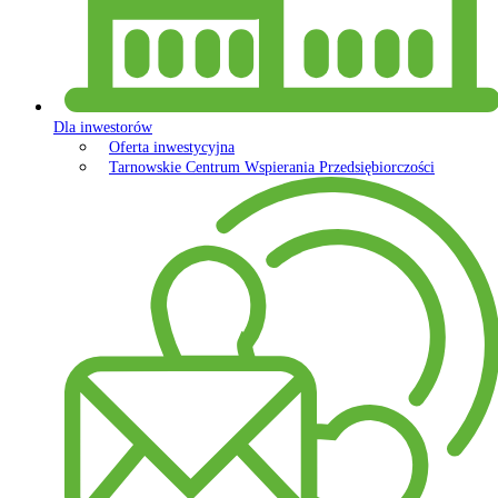
Dla inwestorów
Oferta inwestycyjna
Tarnowskie Centrum Wspierania Przedsiębiorczości