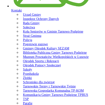
Kontakt
Urząd Gminy
Inspektor Ochrony Danych
Rada Gminy
Sołectwa
Koła Seniorów w Gminie Tarnowo Podgórne
Straż Gminna
Policja
Pogotowie gazowe
Gminny Ośrodek Kultury SEZAM
Biblioteka Publiczna Gminy Tarnowo Podgórne
Muzeum Powstańców Wielkopolskich w Lusowie
Ośrodek Sportu i Rekreacji
Ośrodek Pomocy Społecznej
Szkoły
Przedszkola
Żłobki
Schronisko dla zwierząt
Tarnowskie Termy i Tarnowskie Tężnie
Tarnowska Gospodarka Komunalna TP-KOM
Komunikacja Gminy Tarnowo Podgórne TPBUS
TSP
Parafie