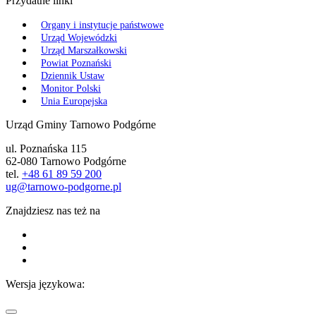
Przydatne linki
Organy i instytucje państwowe
Urząd Wojewódzki
Urząd Marszałkowski
Powiat Poznański
Dziennik Ustaw
Monitor Polski
Unia Europejska
Urząd Gminy Tarnowo Podgórne
ul. Poznańska 115
62-080 Tarnowo Podgórne
tel.
+48 61 89 59 200
ug@tarnowo-podgorne.pl
Znajdziesz nas też na
Wersja językowa: