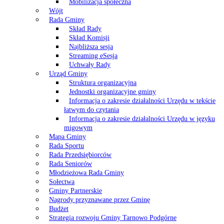
Mobilizacja społeczna
Wójt
Rada Gminy
Skład Rady
Skład Komisji
Najbliższa sesja
Streaming eSesja
Uchwały Rady
Urząd Gminy
Struktura organizacyjna
Jednostki organizacyjne gminy
Informacja o zakresie działalności Urzędu w tekście
łatwym do czytania
Informacja o zakresie działalności Urzędu w języku
migowym
Mapa Gminy
Rada Sportu
Rada Przedsiębiorców
Rada Seniorów
Młodzieżowa Rada Gminy
Sołectwa
Gminy Partnerskie
Nagrody przyznawane przez Gminę
Budżet
Strategia rozwoju Gminy Tarnowo Podgórne