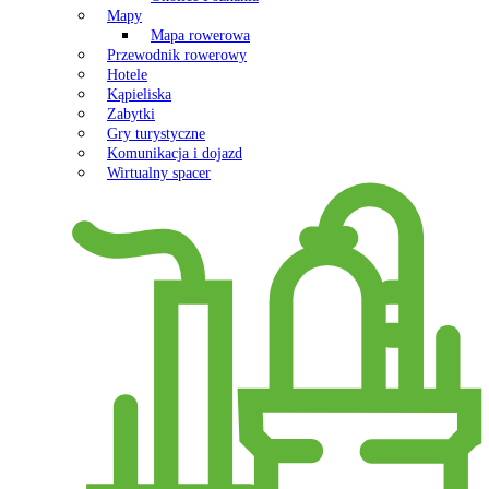
Mapy
Mapa rowerowa
Przewodnik rowerowy
Hotele
Kąpieliska
Zabytki
Gry turystyczne
Komunikacja i dojazd
Wirtualny spacer