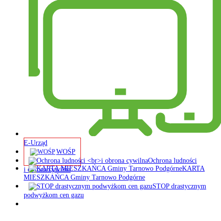
E-Urząd
WOŚP
Ochrona ludności
KARTA
i obrona cywilna
MIESZKAŃCA Gminy Tarnowo Podgórne
STOP drastycznym
podwyżkom cen gazu