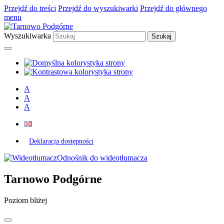
Przejdź do treści
Przejdź do wyszukiwarki
Przejdź do głównego
menu
Wyszukiwarka
A
A
A
Deklaracja dostępności
Odnośnik do wideotłumacza
Tarnowo Podgórne
Poziom bliżej