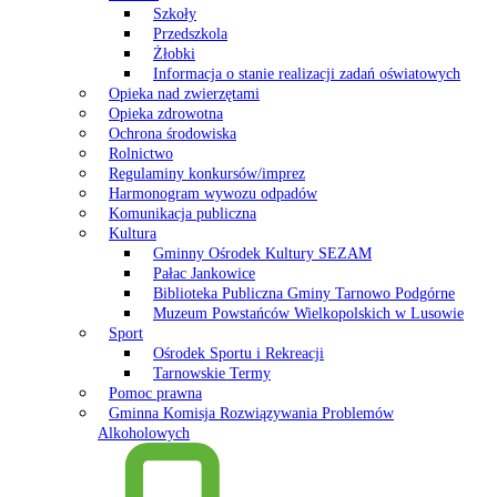
Szkoły
Przedszkola
Żłobki
Informacja o stanie realizacji zadań oświatowych
Opieka nad zwierzętami
Opieka zdrowotna
Ochrona środowiska
Rolnictwo
Regulaminy konkursów/imprez
Harmonogram wywozu odpadów
Komunikacja publiczna
Kultura
Gminny Ośrodek Kultury SEZAM
Pałac Jankowice
Biblioteka Publiczna Gminy Tarnowo Podgórne
Muzeum Powstańców Wielkopolskich w Lusowie
Sport
Ośrodek Sportu i Rekreacji
Tarnowskie Termy
Pomoc prawna
Gminna Komisja Rozwiązywania Problemów
Alkoholowych