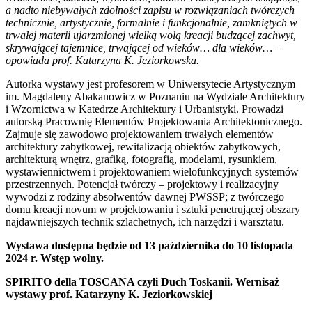
a nadto niebywałych zdolności zapisu w rozwiązaniach twórczych
technicznie, artystycznie, formalnie i funkcjonalnie, zamkniętych w
trwałej materii ujarzmionej wielką wolą kreacji budzącej zachwyt,
skrywającej tajemnice, trwającej od wieków… dla wieków… –
opowiada prof. Katarzyna K. Jeziorkowska.
Autorka wystawy jest profesorem w Uniwersytecie Artystycznym
im. Magdaleny Abakanowicz w Poznaniu na Wydziale Architektury
i Wzornictwa w Katedrze Architektury i Urbanistyki. Prowadzi
autorską Pracownię Elementów Projektowania Architektonicznego.
Zajmuje się zawodowo projektowaniem trwałych elementów
architektury zabytkowej, rewitalizacją obiektów zabytkowych,
architekturą wnętrz, grafiką, fotografią, modelami, rysunkiem,
wystawiennictwem i projektowaniem wielofunkcyjnych systemów
przestrzennych. Potencjał twórczy – projektowy i realizacyjny
wywodzi z rodziny absolwentów dawnej PWSSP; z twórczego
domu kreacji novum w projektowaniu i sztuki penetrującej obszary
najdawniejszych technik szlachetnych, ich narzędzi i warsztatu.
Wystawa dostępna będzie od 13 października do 10 listopada
2024 r. Wstęp wolny.
SPIRITO della TOSCANA czyli Duch Toskanii. Wernisaż
wystawy prof. Katarzyny K. Jeziorkowskiej