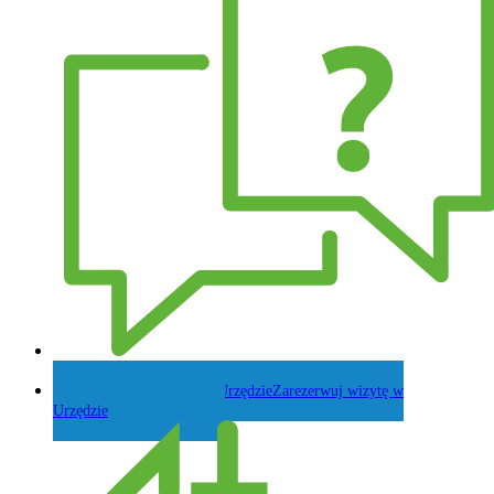
Zadaj pytanie Wójtowi
Zarezerwuj wizytę w
Urzędzie