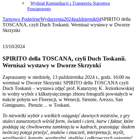
Wydział Komunikacji i Transportu Starostwa
Powiatowego
Tarnowo Podgórne
Wydarzenia
2024
październik
04
SPIRITO della
TOSCANA, czyli Duch Toskanii. Wernisaż wystawy w Dworze
Skrzynki
13/10/2024
SPIRITO della TOSCANA, czyli Duch Toskanii.
Wernisaż wystawy w Dworze Skrzynki
Zapraszamy w niedzielę, 13 października 2024 r., godz. 16:00 na
wernisaż w Dworze Skrzynki: SPIRITO della TOSCANA czyli
Duch Toskanii – wystawa zdjęć prof. Katarzyny K. Jeziorkowskiej
to wolny wybór z kilkutysięcznego zbioru fotografii powstałych w
trakcie pobytu we Florencji, w Wenecji, Siennie, Arezzo, San
Gimignano, Pienzie… w Toskani.
To niewielki wybór z wielkich osiągnięć dawnych mistrzów, z gry
stuleci zanurzonych wśród form, świateł i cieni, barw i faktur, które
poddają się chwilowemu zamknięciu w kadrach, pozostając śladem
twórczej potęgi przeżyć, znaków i znaczeń, interpretacji, myśli,
wrażliwości, kunsztu, wyobraźni, studiów i odkrywczych osiągnięć,