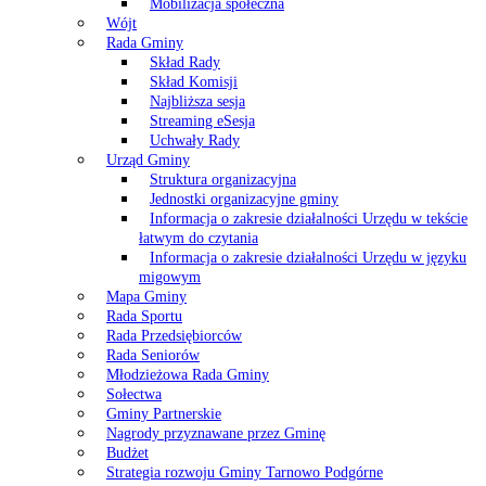
Mobilizacja społeczna
Wójt
Rada Gminy
Skład Rady
Skład Komisji
Najbliższa sesja
Streaming eSesja
Uchwały Rady
Urząd Gminy
Struktura organizacyjna
Jednostki organizacyjne gminy
Informacja o zakresie działalności Urzędu w tekście
łatwym do czytania
Informacja o zakresie działalności Urzędu w języku
migowym
Mapa Gminy
Rada Sportu
Rada Przedsiębiorców
Rada Seniorów
Młodzieżowa Rada Gminy
Sołectwa
Gminy Partnerskie
Nagrody przyznawane przez Gminę
Budżet
Strategia rozwoju Gminy Tarnowo Podgórne