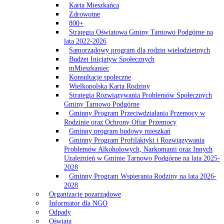
Karta Mieszkańca
Zdrowotne
800+
Strategia Oświatowa Gminy Tarnowo Podgórne na
lata 2022-2026
Samorządowy program dla rodzin wielodzietnych
Budżet Inicjatyw Społecznych
mMieszkaniec
Konsultacje społeczne
Wielkopolska Karta Rodziny
Strategia Rozwiązywania Problemów Społecznych
Gminy Tarnowo Podgórne
Gminny Program Przeciwdziałania Przemocy w
Rodzinie oraz Ochrony Ofiar Przemocy
Gminny program budowy mieszkań
Gminny Program Profilaktyki i Rozwiązywania
Problemów Alkoholowych, Narkomanii oraz Innych
Uzależnień w Gminie Tarnowo Podgórne na lata 2025-
2028
Gminny Program Wspierania Rodziny na lata 2026-
2028
Organizacje pozarządowe
Informator dla NGO
Odpady
Oświata