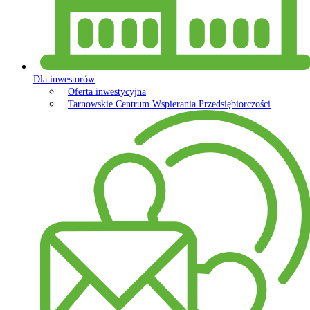
Dla inwestorów
Oferta inwestycyjna
Tarnowskie Centrum Wspierania Przedsiębiorczości