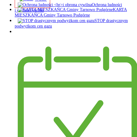
Ochrona ludności
KARTA
i obrona cywilna
MIESZKAŃCA Gminy Tarnowo Podgórne
STOP drastycznym
podwyżkom cen gazu