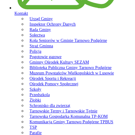
Kontakt
Urząd Gminy
Inspektor Ochrony Danych
Rada Gminy
Sołectwa
Koła Seniorów w Gminie Tarnowo Podgórne
Straż Gminna
Policja
Pogotowie gazowe
Gminny Ośrodek Kultury SEZAM
Biblioteka Publiczna Gminy Tarnowo Podgórne
Muzeum Powstańców Wielkopolskich w Lusowie
Ośrodek Sportu i Rekreacji
Ośrodek Pomocy Społecznej
Szkoły
Przedszkola
Żłobki
Schronisko dla zwierząt
Tarnowskie Termy i Tarnowskie Tężnie
Tarnowska Gospodarka Komunalna TP-KOM
Komunikacja Gminy Tarnowo Podgórne TPBUS
TSP
Parafie