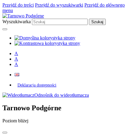
Przejdź do treści
Przejdź do wyszukiwarki
Przejdź do głównego
menu
Wyszukiwarka
A
A
A
Deklaracja dostępności
Odnośnik do wideotłumacza
Tarnowo Podgórne
Poziom bliżej