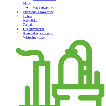
Mapy
Mapa rowerowa
Przewodnik rowerowy
Hotele
Kąpieliska
Zabytki
Gry turystyczne
Komunikacja i dojazd
Wirtualny spacer