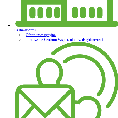
Dla inwestorów
Oferta inwestycyjna
Tarnowskie Centrum Wspierania Przedsiębiorczości