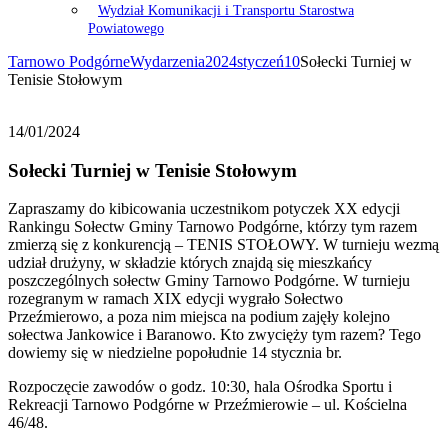
Wydział Komunikacji i Transportu Starostwa
Powiatowego
Tarnowo Podgórne
Wydarzenia
2024
styczeń
10
Sołecki Turniej w
Tenisie Stołowym
14/01/2024
Sołecki Turniej w Tenisie Stołowym
Zapraszamy do kibicowania uczestnikom potyczek XX edycji
Rankingu Sołectw Gminy Tarnowo Podgórne, którzy tym razem
zmierzą się z konkurencją – TENIS STOŁOWY. W turnieju wezmą
udział drużyny, w składzie których znajdą się mieszkańcy
poszczególnych sołectw Gminy Tarnowo Podgórne. W turnieju
rozegranym w ramach XIX edycji wygrało Sołectwo
Przeźmierowo, a poza nim miejsca na podium zajęły kolejno
sołectwa Jankowice i Baranowo. Kto zwycięży tym razem? Tego
dowiemy się w niedzielne popołudnie 14 stycznia br.
Rozpoczęcie zawodów o godz. 10:30, hala Ośrodka Sportu i
Rekreacji Tarnowo Podgórne w Przeźmierowie – ul. Kościelna
46/48.