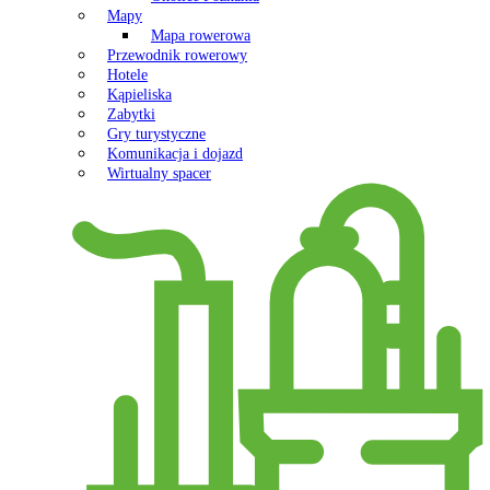
Mapy
Mapa rowerowa
Przewodnik rowerowy
Hotele
Kąpieliska
Zabytki
Gry turystyczne
Komunikacja i dojazd
Wirtualny spacer