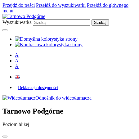
Przejdź do treści
Przejdź do wyszukiwarki
Przejdź do głównego
menu
Wyszukiwarka
A
A
A
Deklaracja dostępności
Odnośnik do wideotłumacza
Tarnowo Podgórne
Poziom bliżej