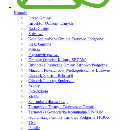
Kontakt
Urząd Gminy
Inspektor Ochrony Danych
Rada Gminy
Sołectwa
Koła Seniorów w Gminie Tarnowo Podgórne
Straż Gminna
Policja
Pogotowie gazowe
Gminny Ośrodek Kultury SEZAM
Biblioteka Publiczna Gminy Tarnowo Podgórne
Muzeum Powstańców Wielkopolskich w Lusowie
Ośrodek Sportu i Rekreacji
Ośrodek Pomocy Społecznej
Szkoły
Przedszkola
Żłobki
Schronisko dla zwierząt
Tarnowskie Termy i Tarnowskie Tężnie
Tarnowska Gospodarka Komunalna TP-KOM
Komunikacja Gminy Tarnowo Podgórne TPBUS
TSP
Parafie