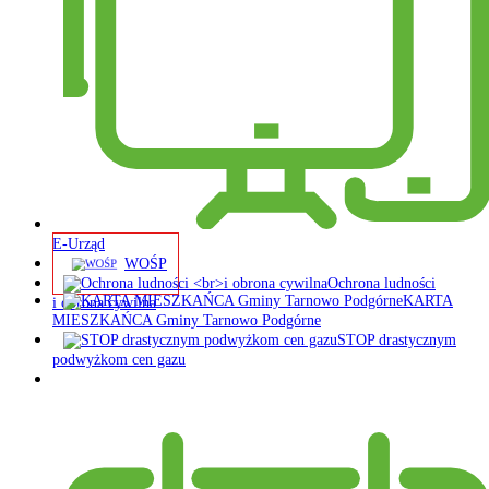
E-Urząd
WOŚP
Ochrona ludności
KARTA
i obrona cywilna
MIESZKAŃCA Gminy Tarnowo Podgórne
STOP drastycznym
podwyżkom cen gazu