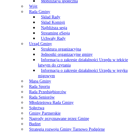
Mobilizacja społeczna
Wójt
Rada Gminy
Skład Rady
Skład Komisji
Najbliższa sesja
Streaming eSesja
Uchwały Rady
Urząd Gminy
Struktura organizacyjna
Jednostki organizacyjne gminy
Informacja o zakresie działalności Urzędu w tekście
łatwym do czytania
Informacja o zakresie działalności Urzędu w języku
migowym
Mapa Gminy
Rada Sportu
Rada Przedsiębiorców
Rada Seniorów
Młodzieżowa Rada Gminy
Sołectwa
Gminy Partnerskie
Nagrody przyznawane przez Gminę
Budżet
Strategia rozwoju Gminy Tarnowo Podgórne