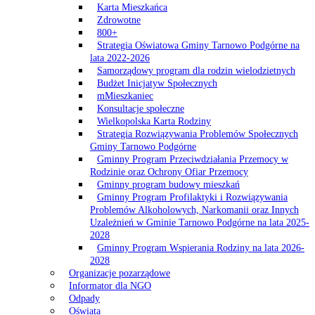
Karta Mieszkańca
Zdrowotne
800+
Strategia Oświatowa Gminy Tarnowo Podgórne na
lata 2022-2026
Samorządowy program dla rodzin wielodzietnych
Budżet Inicjatyw Społecznych
mMieszkaniec
Konsultacje społeczne
Wielkopolska Karta Rodziny
Strategia Rozwiązywania Problemów Społecznych
Gminy Tarnowo Podgórne
Gminny Program Przeciwdziałania Przemocy w
Rodzinie oraz Ochrony Ofiar Przemocy
Gminny program budowy mieszkań
Gminny Program Profilaktyki i Rozwiązywania
Problemów Alkoholowych, Narkomanii oraz Innych
Uzależnień w Gminie Tarnowo Podgórne na lata 2025-
2028
Gminny Program Wspierania Rodziny na lata 2026-
2028
Organizacje pozarządowe
Informator dla NGO
Odpady
Oświata