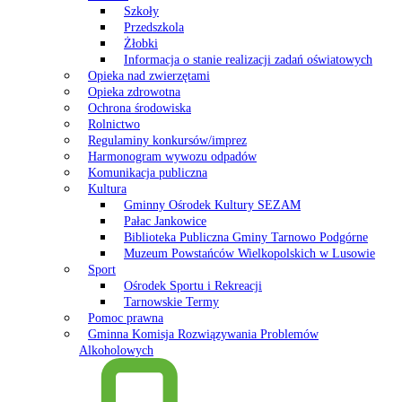
Szkoły
Przedszkola
Żłobki
Informacja o stanie realizacji zadań oświatowych
Opieka nad zwierzętami
Opieka zdrowotna
Ochrona środowiska
Rolnictwo
Regulaminy konkursów/imprez
Harmonogram wywozu odpadów
Komunikacja publiczna
Kultura
Gminny Ośrodek Kultury SEZAM
Pałac Jankowice
Biblioteka Publiczna Gminy Tarnowo Podgórne
Muzeum Powstańców Wielkopolskich w Lusowie
Sport
Ośrodek Sportu i Rekreacji
Tarnowskie Termy
Pomoc prawna
Gminna Komisja Rozwiązywania Problemów
Alkoholowych