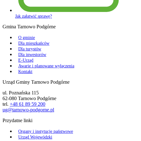
Jak załatwić sprawę?
Gmina Tarnowo Podgórne
O gminie
Dla mieszkańców
Dla turystów
Dla inwestorów
E-Urząd
Awarie i planowane wyłączenia
Kontakt
Urząd Gminy Tarnowo Podgórne
ul. Poznańska 115
62-080 Tarnowo Podgórne
tel.
+48 61 89 59 200
ug@tarnowo-podgorne.pl
Przydatne linki
Organy i instytucje państwowe
Urząd Wojewódzki