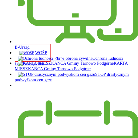
E-Urząd
WOŚP
Ochrona ludności
KARTA
i obrona cywilna
MIESZKAŃCA Gminy Tarnowo Podgórne
STOP drastycznym
podwyżkom cen gazu