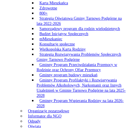
Karta Mieszkańca
Zdrowotne
800+
Strategia Oświatowa Gminy Tarnowo Podgórne na
lata 2022-2026
Samorządowy program dla rodzin wielodzietnych
Budżet Inicjatyw Społecznych
mMieszkaniec
Konsultacje społeczne
Wielkopolska Karta Rodziny
Strategia Rozwiązywania Problemów Społecznych
Gminy Tarnowo Podgórne
Gminny Program Przeciwdziałania Przemocy w
Rodzinie oraz Ochrony Ofiar Przemocy
Gminny program budowy mieszkań
Gminny Program Profilaktyki i Rozwiązywania
Problemów Alkoholowych, Narkomanii oraz Innych
Uzależnień w Gminie Tarnowo Podgórne na lata 2025-
2028
Gminny Program Wspierania Rodziny na lata 2026-
2028
Organizacje pozarządowe
Informator dla NGO
Odpady
Oświata