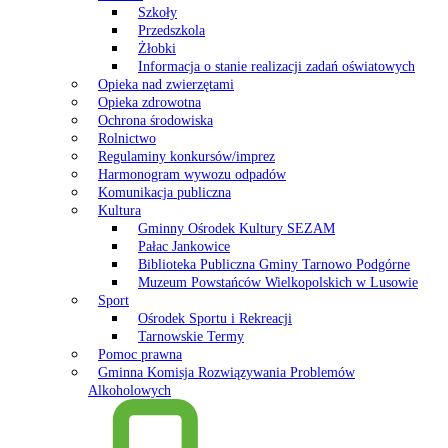
Szkoły
Przedszkola
Żłobki
Informacja o stanie realizacji zadań oświatowych
Opieka nad zwierzętami
Opieka zdrowotna
Ochrona środowiska
Rolnictwo
Regulaminy konkursów/imprez
Harmonogram wywozu odpadów
Komunikacja publiczna
Kultura
Gminny Ośrodek Kultury SEZAM
Pałac Jankowice
Biblioteka Publiczna Gminy Tarnowo Podgórne
Muzeum Powstańców Wielkopolskich w Lusowie
Sport
Ośrodek Sportu i Rekreacji
Tarnowskie Termy
Pomoc prawna
Gminna Komisja Rozwiązywania Problemów
Alkoholowych