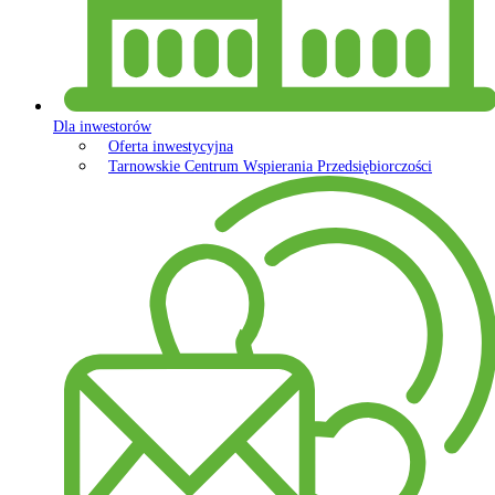
Dla inwestorów
Oferta inwestycyjna
Tarnowskie Centrum Wspierania Przedsiębiorczości