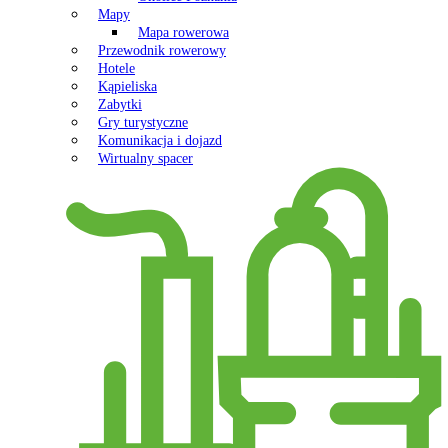
Mapy
Mapa rowerowa
Przewodnik rowerowy
Hotele
Kąpieliska
Zabytki
Gry turystyczne
Komunikacja i dojazd
Wirtualny spacer