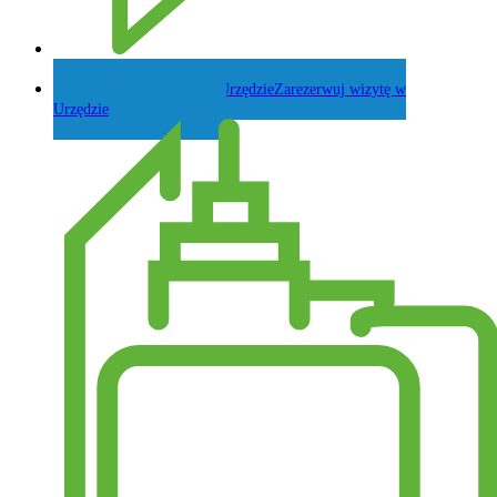
Zadaj pytanie Wójtowi
Zarezerwuj wizytę w
Urzędzie