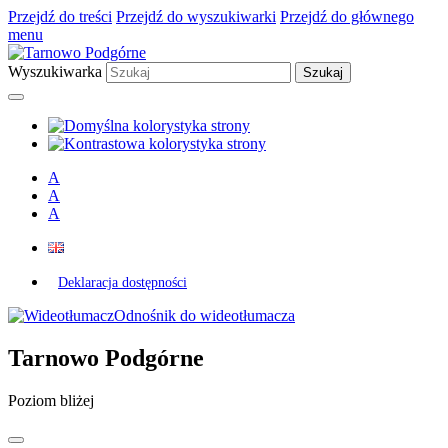
Przejdź do treści
Przejdź do wyszukiwarki
Przejdź do głównego
menu
Wyszukiwarka
A
A
A
Deklaracja dostępności
Odnośnik do wideotłumacza
Tarnowo Podgórne
Poziom bliżej