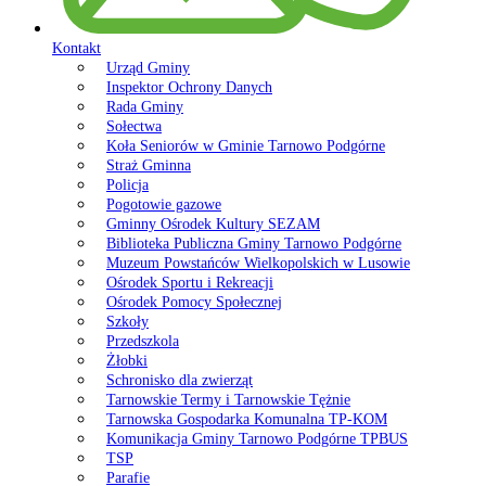
Kontakt
Urząd Gminy
Inspektor Ochrony Danych
Rada Gminy
Sołectwa
Koła Seniorów w Gminie Tarnowo Podgórne
Straż Gminna
Policja
Pogotowie gazowe
Gminny Ośrodek Kultury SEZAM
Biblioteka Publiczna Gminy Tarnowo Podgórne
Muzeum Powstańców Wielkopolskich w Lusowie
Ośrodek Sportu i Rekreacji
Ośrodek Pomocy Społecznej
Szkoły
Przedszkola
Żłobki
Schronisko dla zwierząt
Tarnowskie Termy i Tarnowskie Tężnie
Tarnowska Gospodarka Komunalna TP-KOM
Komunikacja Gminy Tarnowo Podgórne TPBUS
TSP
Parafie