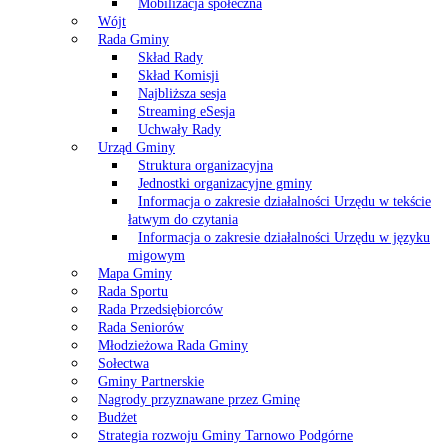
Mobilizacja społeczna
Wójt
Rada Gminy
Skład Rady
Skład Komisji
Najbliższa sesja
Streaming eSesja
Uchwały Rady
Urząd Gminy
Struktura organizacyjna
Jednostki organizacyjne gminy
Informacja o zakresie działalności Urzędu w tekście
łatwym do czytania
Informacja o zakresie działalności Urzędu w języku
migowym
Mapa Gminy
Rada Sportu
Rada Przedsiębiorców
Rada Seniorów
Młodzieżowa Rada Gminy
Sołectwa
Gminy Partnerskie
Nagrody przyznawane przez Gminę
Budżet
Strategia rozwoju Gminy Tarnowo Podgórne