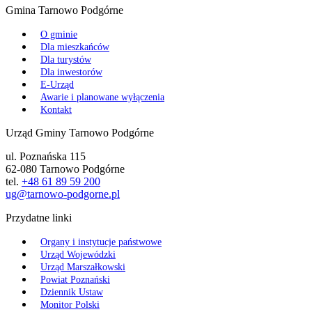
Gmina Tarnowo Podgórne
O gminie
Dla mieszkańców
Dla turystów
Dla inwestorów
E-Urząd
Awarie i planowane wyłączenia
Kontakt
Urząd Gminy Tarnowo Podgórne
ul. Poznańska 115
62-080 Tarnowo Podgórne
tel.
+48 61 89 59 200
ug@tarnowo-podgorne.pl
Przydatne linki
Organy i instytucje państwowe
Urząd Wojewódzki
Urząd Marszałkowski
Powiat Poznański
Dziennik Ustaw
Monitor Polski