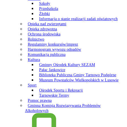
Szkoły
Przedszkola
Żłobki
Informacja o stanie realizacji zadań oświatowych
Opieka nad zwierzętami
Opieka zdrowotna
Ochrona środowiska
Rolnictwo
Regulaminy konkursów/imprez
Harmonogram wywozu odpadów
Komunikacja publiczna
Kultura
Gminny Ośrodek Kultury SEZAM
Pałac Jankowice
Biblioteka Publiczna Gminy Tarnowo Podgórne
Muzeum Powstańców Wielkopolskich w Lusowie
Sport
Ośrodek Sportu i Rekreacji
Tarnowskie Termy
Pomoc prawna
Gminna Komisja Rozwiązywania Problemów
Alkoholowych