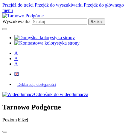
Przejdź do treści
Przejdź do wyszukiwarki
Przejdź do głównego
menu
Wyszukiwarka
A
A
A
Deklaracja dostępności
Odnośnik do wideotłumacza
Tarnowo Podgórne
Poziom bliżej