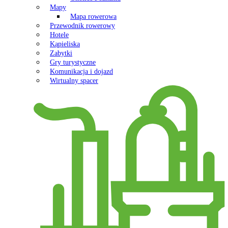
Mapy
Mapa rowerowa
Przewodnik rowerowy
Hotele
Kąpieliska
Zabytki
Gry turystyczne
Komunikacja i dojazd
Wirtualny spacer