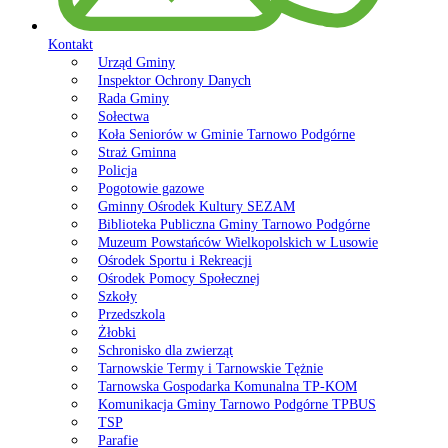
Kontakt
Urząd Gminy
Inspektor Ochrony Danych
Rada Gminy
Sołectwa
Koła Seniorów w Gminie Tarnowo Podgórne
Straż Gminna
Policja
Pogotowie gazowe
Gminny Ośrodek Kultury SEZAM
Biblioteka Publiczna Gminy Tarnowo Podgórne
Muzeum Powstańców Wielkopolskich w Lusowie
Ośrodek Sportu i Rekreacji
Ośrodek Pomocy Społecznej
Szkoły
Przedszkola
Żłobki
Schronisko dla zwierząt
Tarnowskie Termy i Tarnowskie Tężnie
Tarnowska Gospodarka Komunalna TP-KOM
Komunikacja Gminy Tarnowo Podgórne TPBUS
TSP
Parafie