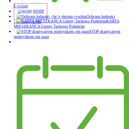
E-Urząd
WOŚP
Ochrona ludności
KARTA
i obrona cywilna
MIESZKAŃCA Gminy Tarnowo Podgórne
STOP drastycznym
podwyżkom cen gazu