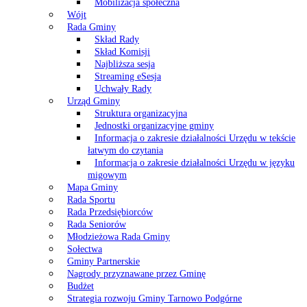
Mobilizacja społeczna
Wójt
Rada Gminy
Skład Rady
Skład Komisji
Najbliższa sesja
Streaming eSesja
Uchwały Rady
Urząd Gminy
Struktura organizacyjna
Jednostki organizacyjne gminy
Informacja o zakresie działalności Urzędu w tekście
łatwym do czytania
Informacja o zakresie działalności Urzędu w języku
migowym
Mapa Gminy
Rada Sportu
Rada Przedsiębiorców
Rada Seniorów
Młodzieżowa Rada Gminy
Sołectwa
Gminy Partnerskie
Nagrody przyznawane przez Gminę
Budżet
Strategia rozwoju Gminy Tarnowo Podgórne