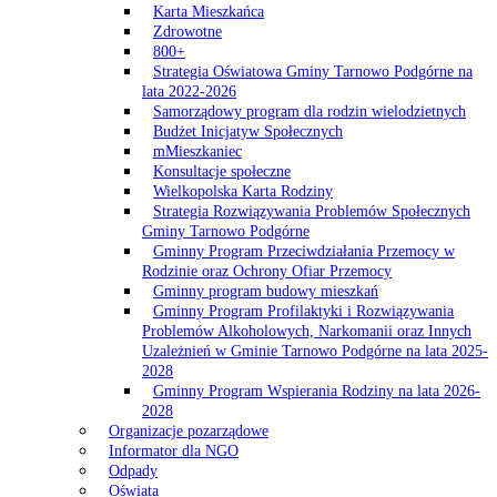
Karta Mieszkańca
Zdrowotne
800+
Strategia Oświatowa Gminy Tarnowo Podgórne na
lata 2022-2026
Samorządowy program dla rodzin wielodzietnych
Budżet Inicjatyw Społecznych
mMieszkaniec
Konsultacje społeczne
Wielkopolska Karta Rodziny
Strategia Rozwiązywania Problemów Społecznych
Gminy Tarnowo Podgórne
Gminny Program Przeciwdziałania Przemocy w
Rodzinie oraz Ochrony Ofiar Przemocy
Gminny program budowy mieszkań
Gminny Program Profilaktyki i Rozwiązywania
Problemów Alkoholowych, Narkomanii oraz Innych
Uzależnień w Gminie Tarnowo Podgórne na lata 2025-
2028
Gminny Program Wspierania Rodziny na lata 2026-
2028
Organizacje pozarządowe
Informator dla NGO
Odpady
Oświata