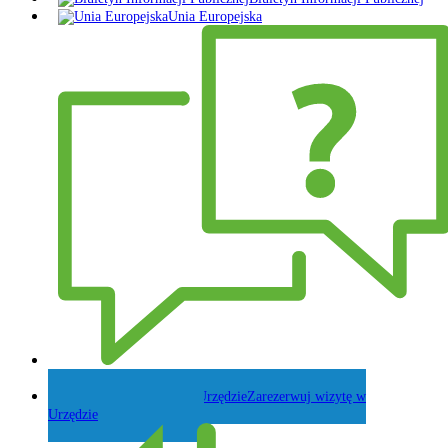
Unia Europejska
Zadaj pytanie Wójtowi
Zarezerwuj wizytę w
Urzędzie