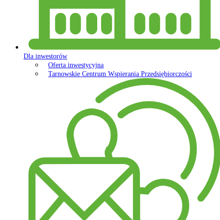
Dla inwestorów
Oferta inwestycyjna
Tarnowskie Centrum Wspierania Przedsiębiorczości