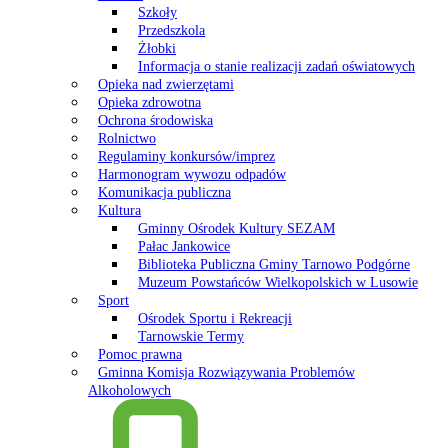
Szkoły
Przedszkola
Żłobki
Informacja o stanie realizacji zadań oświatowych
Opieka nad zwierzętami
Opieka zdrowotna
Ochrona środowiska
Rolnictwo
Regulaminy konkursów/imprez
Harmonogram wywozu odpadów
Komunikacja publiczna
Kultura
Gminny Ośrodek Kultury SEZAM
Pałac Jankowice
Biblioteka Publiczna Gminy Tarnowo Podgórne
Muzeum Powstańców Wielkopolskich w Lusowie
Sport
Ośrodek Sportu i Rekreacji
Tarnowskie Termy
Pomoc prawna
Gminna Komisja Rozwiązywania Problemów
Alkoholowych