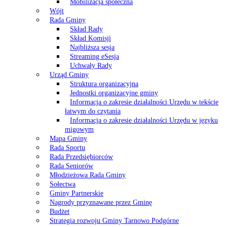
Mobilizacja społeczna
Wójt
Rada Gminy
Skład Rady
Skład Komisji
Najbliższa sesja
Streaming eSesja
Uchwały Rady
Urząd Gminy
Struktura organizacyjna
Jednostki organizacyjne gminy
Informacja o zakresie działalności Urzędu w tekście
łatwym do czytania
Informacja o zakresie działalności Urzędu w języku
migowym
Mapa Gminy
Rada Sportu
Rada Przedsiębiorców
Rada Seniorów
Młodzieżowa Rada Gminy
Sołectwa
Gminy Partnerskie
Nagrody przyznawane przez Gminę
Budżet
Strategia rozwoju Gminy Tarnowo Podgórne