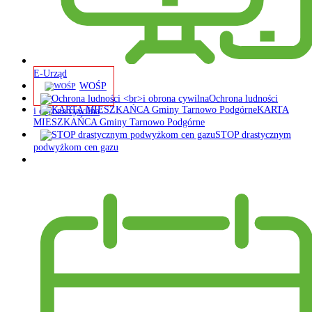
E-Urząd
WOŚP
Ochrona ludności
KARTA
i obrona cywilna
MIESZKAŃCA Gminy Tarnowo Podgórne
STOP drastycznym
podwyżkom cen gazu