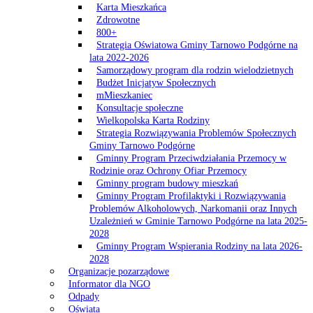
Karta Mieszkańca
Zdrowotne
800+
Strategia Oświatowa Gminy Tarnowo Podgórne na
lata 2022-2026
Samorządowy program dla rodzin wielodzietnych
Budżet Inicjatyw Społecznych
mMieszkaniec
Konsultacje społeczne
Wielkopolska Karta Rodziny
Strategia Rozwiązywania Problemów Społecznych
Gminy Tarnowo Podgórne
Gminny Program Przeciwdziałania Przemocy w
Rodzinie oraz Ochrony Ofiar Przemocy
Gminny program budowy mieszkań
Gminny Program Profilaktyki i Rozwiązywania
Problemów Alkoholowych, Narkomanii oraz Innych
Uzależnień w Gminie Tarnowo Podgórne na lata 2025-
2028
Gminny Program Wspierania Rodziny na lata 2026-
2028
Organizacje pozarządowe
Informator dla NGO
Odpady
Oświata