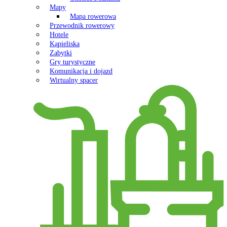
Mapy
Mapa rowerowa
Przewodnik rowerowy
Hotele
Kąpieliska
Zabytki
Gry turystyczne
Komunikacja i dojazd
Wirtualny spacer