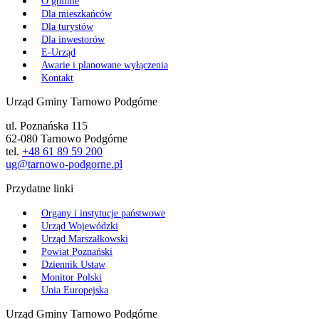
O gminie
Dla mieszkańców
Dla turystów
Dla inwestorów
E-Urząd
Awarie i planowane wyłączenia
Kontakt
Urząd Gminy Tarnowo Podgórne
ul. Poznańska 115
62-080 Tarnowo Podgórne
tel.
+48 61 89 59 200
ug@tarnowo-podgorne.pl
Przydatne linki
Organy i instytucje państwowe
Urząd Wojewódzki
Urząd Marszałkowski
Powiat Poznański
Dziennik Ustaw
Monitor Polski
Unia Europejska
Urząd Gminy Tarnowo Podgórne