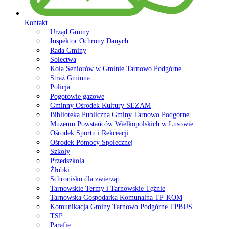
Kontakt
Urząd Gminy
Inspektor Ochrony Danych
Rada Gminy
Sołectwa
Koła Seniorów w Gminie Tarnowo Podgórne
Straż Gminna
Policja
Pogotowie gazowe
Gminny Ośrodek Kultury SEZAM
Biblioteka Publiczna Gminy Tarnowo Podgórne
Muzeum Powstańców Wielkopolskich w Lusowie
Ośrodek Sportu i Rekreacji
Ośrodek Pomocy Społecznej
Szkoły
Przedszkola
Żłobki
Schronisko dla zwierząt
Tarnowskie Termy i Tarnowskie Tężnie
Tarnowska Gospodarka Komunalna TP-KOM
Komunikacja Gminy Tarnowo Podgórne TPBUS
TSP
Parafie