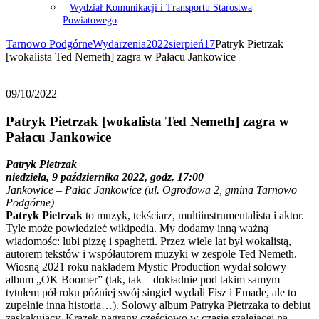
Wydział Komunikacji i Transportu Starostwa
Powiatowego
Tarnowo Podgórne
Wydarzenia
2022
sierpień
17
Patryk Pietrzak
[wokalista Ted Nemeth] zagra w Pałacu Jankowice
09/10/2022
Patryk Pietrzak [wokalista Ted Nemeth] zagra w
Pałacu Jankowice
Patryk Pietrzak
niedziela, 9 października 2022, godz. 17:00
Jankowice – Pałac Jankowice (ul. Ogrodowa 2, gmina Tarnowo
Podgórne)
Patryk Pietrzak
to muzyk, tekściarz, multiinstrumentalista i aktor.
Tyle może powiedzieć wikipedia. My dodamy inną ważną
wiadomośc: lubi pizzę i spaghetti. Przez wiele lat był wokalistą,
autorem tekstów i współautorem muzyki w zespole Ted Nemeth.
Wiosną 2021 roku nakładem Mystic Production wydał solowy
album „OK Boomer” (tak, tak – dokładnie pod takim samym
tytułem pół roku później swój singiel wydali Fisz i Emade, ale to
zupełnie inna historia…). Solowy album Patryka Pietrzaka to debiut
zaskakujący. Krążek nagrany częściowo w czasie szalejącej na