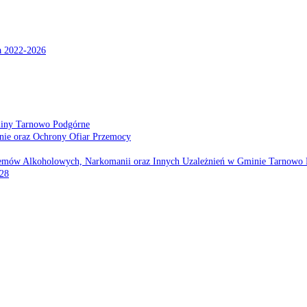
a 2022-2026
miny Tarnowo Podgórne
nie oraz Ochrony Ofiar Przemocy
emów Alkoholowych, Narkomanii oraz Innych Uzależnień w Gminie Tarnowo 
028