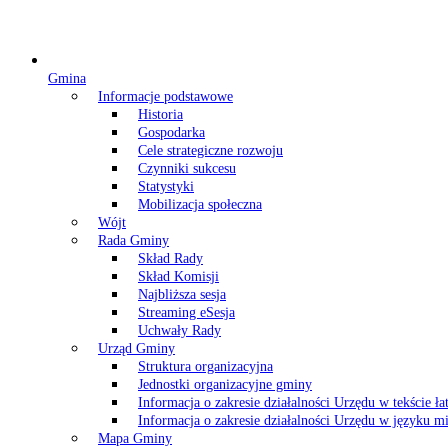
Gmina
Informacje podstawowe
Historia
Gospodarka
Cele strategiczne rozwoju
Czynniki sukcesu
Statystyki
Mobilizacja społeczna
Wójt
Rada Gminy
Skład Rady
Skład Komisji
Najbliższa sesja
Streaming eSesja
Uchwały Rady
Urząd Gminy
Struktura organizacyjna
Jednostki organizacyjne gminy
Informacja o zakresie działalności Urzędu w tekście ł
Informacja o zakresie działalności Urzędu w języku
Mapa Gminy