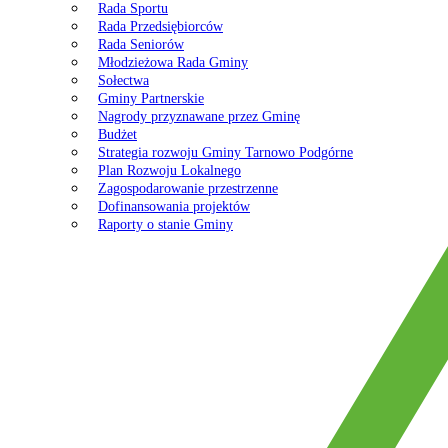
Rada Sportu
Rada Przedsiębiorców
Rada Seniorów
Młodzieżowa Rada Gminy
Sołectwa
Gminy Partnerskie
Nagrody przyznawane przez Gminę
Budżet
Strategia rozwoju Gminy Tarnowo Podgórne
Plan Rozwoju Lokalnego
Zagospodarowanie przestrzenne
Dofinansowania projektów
Raporty o stanie Gminy