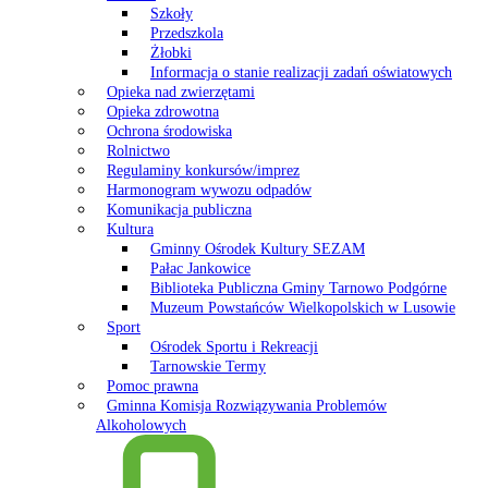
Szkoły
Przedszkola
Żłobki
Informacja o stanie realizacji zadań oświatowych
Opieka nad zwierzętami
Opieka zdrowotna
Ochrona środowiska
Rolnictwo
Regulaminy konkursów/imprez
Harmonogram wywozu odpadów
Komunikacja publiczna
Kultura
Gminny Ośrodek Kultury SEZAM
Pałac Jankowice
Biblioteka Publiczna Gminy Tarnowo Podgórne
Muzeum Powstańców Wielkopolskich w Lusowie
Sport
Ośrodek Sportu i Rekreacji
Tarnowskie Termy
Pomoc prawna
Gminna Komisja Rozwiązywania Problemów
Alkoholowych