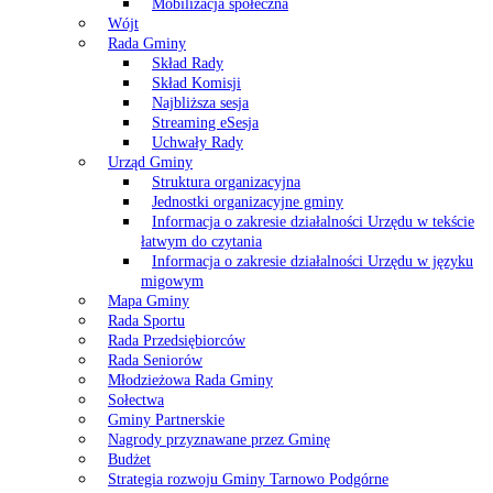
Mobilizacja społeczna
Wójt
Rada Gminy
Skład Rady
Skład Komisji
Najbliższa sesja
Streaming eSesja
Uchwały Rady
Urząd Gminy
Struktura organizacyjna
Jednostki organizacyjne gminy
Informacja o zakresie działalności Urzędu w tekście
łatwym do czytania
Informacja o zakresie działalności Urzędu w języku
migowym
Mapa Gminy
Rada Sportu
Rada Przedsiębiorców
Rada Seniorów
Młodzieżowa Rada Gminy
Sołectwa
Gminy Partnerskie
Nagrody przyznawane przez Gminę
Budżet
Strategia rozwoju Gminy Tarnowo Podgórne