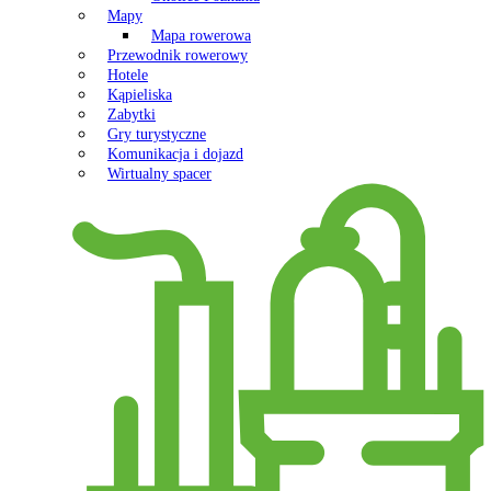
Mapy
Mapa rowerowa
Przewodnik rowerowy
Hotele
Kąpieliska
Zabytki
Gry turystyczne
Komunikacja i dojazd
Wirtualny spacer