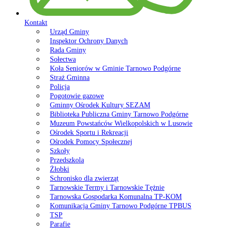
Kontakt
Urząd Gminy
Inspektor Ochrony Danych
Rada Gminy
Sołectwa
Koła Seniorów w Gminie Tarnowo Podgórne
Straż Gminna
Policja
Pogotowie gazowe
Gminny Ośrodek Kultury SEZAM
Biblioteka Publiczna Gminy Tarnowo Podgórne
Muzeum Powstańców Wielkopolskich w Lusowie
Ośrodek Sportu i Rekreacji
Ośrodek Pomocy Społecznej
Szkoły
Przedszkola
Żłobki
Schronisko dla zwierząt
Tarnowskie Termy i Tarnowskie Tężnie
Tarnowska Gospodarka Komunalna TP-KOM
Komunikacja Gminy Tarnowo Podgórne TPBUS
TSP
Parafie