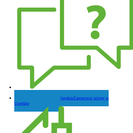
Zadaj pytanie Wójtowi
Zarezerwuj wizytę w
Urzędzie