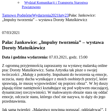
Wydział Komunikacji i Transportu Starostwa
Powiatowego
Tarnowo Podgórne
Wydarzenia
2021
luty
23
Pałac Jankowice:
„Impulsy tworzenia” – wystawa Doroty Matuśkiewicz
07/03/2021
Pałac Jankowice: „Impulsy tworzenia” – wystawa
Doroty Matuśkiewicz
Data i godzina wydarzenia:
07.03.2021, godz. 15:00
Z ogromną przyjemnością zapraszamy na wystawę malarską online
prac Doroty Matuśkiewicz. Sama Artystka tak pisze o swojej
twórczości: „Maluję z potrzeby. Impulsami do tworzenia są emocje,
uczucia, stany ducha wynikające z moich osobistych przeżyć, które
sprawiają, że muszę wypowiedzieć się poprzez obraz”. W Jej duszy
pląsają różne namiętności kształtujące się pod wpływem otaczającej,
dynamicznej rzeczywistości. W malowanym obrazie stara się oddać
emocje, odczucie stanu, którego choć nie nazywa, to dąży do jego
przedstawienia.
Jak sama twierdzi: „Malarstwo powinna poruszać, oddziaływać”. I