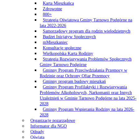
Karta Mieszkańca
Zdrowotne
800+
Strategia Oświatowa Gminy Tarnowo Podgórne na
lata 2022-2026
Samorządowy program dla rodzin wielodzietnych
Budżet Inicjatyw Społecznych
mMieszkaniec
Konsultacje społeczne
Wielkopolska Karta Rodziny
Strategia Rozwiązywania Problemów Społecznych
Gminy Tarnowo Podgórne
Gminny Program Przeciwdziałania Przemocy w
Rodzinie oraz Ochrony Ofiar Przemocy
Gminny program budowy mieszkań
Gminny Program Profilaktyki i Rozwiązywania
Problemów Alkoholowych, Narkomanii oraz Innych
Uzależnień w Gminie Tarnowo Podgórne na lata 2025-
2028
Gminny Program Wspierania Rodziny na lata 2026-
2028
Organizacje pozarządowe
Informator dla NGO
Odpady
Oświata