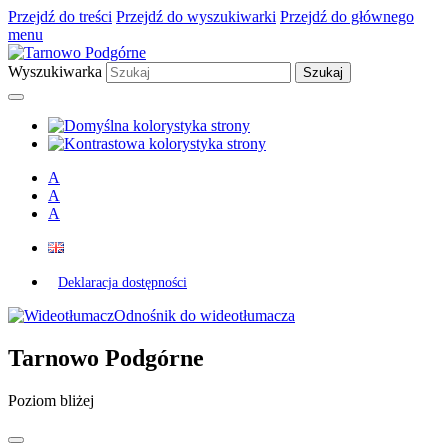
Przejdź do treści
Przejdź do wyszukiwarki
Przejdź do głównego
menu
Wyszukiwarka
A
A
A
Deklaracja dostępności
Odnośnik do wideotłumacza
Tarnowo Podgórne
Poziom bliżej