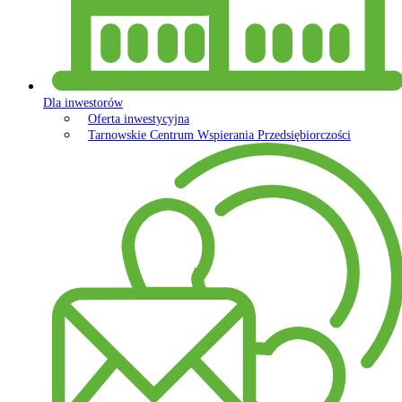
Dla inwestorów
Oferta inwestycyjna
Tarnowskie Centrum Wspierania Przedsiębiorczości