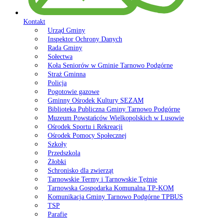
Kontakt
Urząd Gminy
Inspektor Ochrony Danych
Rada Gminy
Sołectwa
Koła Seniorów w Gminie Tarnowo Podgórne
Straż Gminna
Policja
Pogotowie gazowe
Gminny Ośrodek Kultury SEZAM
Biblioteka Publiczna Gminy Tarnowo Podgórne
Muzeum Powstańców Wielkopolskich w Lusowie
Ośrodek Sportu i Rekreacji
Ośrodek Pomocy Społecznej
Szkoły
Przedszkola
Żłobki
Schronisko dla zwierząt
Tarnowskie Termy i Tarnowskie Tężnie
Tarnowska Gospodarka Komunalna TP-KOM
Komunikacja Gminy Tarnowo Podgórne TPBUS
TSP
Parafie