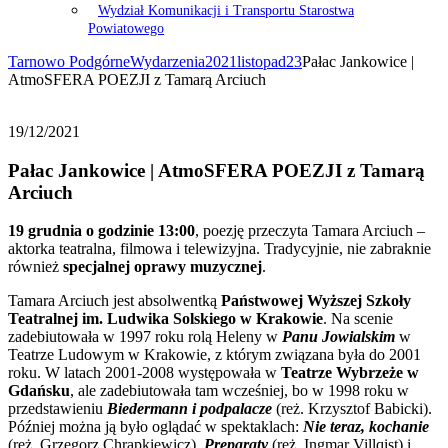
Wydział Komunikacji i Transportu Starostwa
Powiatowego
Tarnowo Podgórne
Wydarzenia
2021
listopad
23
Pałac Jankowice |
AtmoSFERA POEZJI z Tamarą Arciuch
19/12/2021
Pałac Jankowice | AtmoSFERA POEZJI z Tamarą
Arciuch
19 grudnia o godzinie 13:00
, poezję przeczyta Tamara Arciuch –
aktorka teatralna, filmowa i telewizyjna. Tradycyjnie, nie zabraknie
również
specjalnej oprawy muzycznej
.
Tamara Arciuch jest absolwentką
Państwowej Wyższej Szkoły
Teatralnej im. Ludwika Solskiego w
Krakowie
. Na scenie
zadebiutowała w 1997 roku rolą Heleny w
Panu Jowialskim
w
Teatrze Ludowym w Krakowie, z którym związana była do 2001
roku. W latach 2001-2008 występowała w
Teatrze Wybrzeże w
Gdańsku
, ale zadebiutowała tam wcześniej, bo w 1998 roku w
przedstawieniu
Biedermann i podpalacze
(reż. Krzysztof Babicki).
Później można ją było oglądać w spektaklach:
Nie teraz, kochanie
(reż. Grzegorz Chrapkiewicz),
Preparaty
(reż. Ingmar Villqist) i