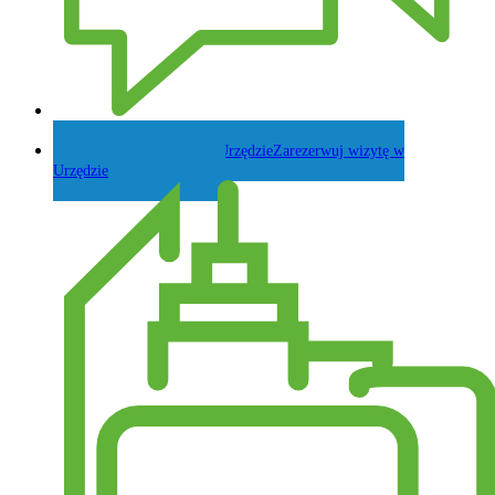
Zadaj pytanie Wójtowi
Zarezerwuj wizytę w
Urzędzie