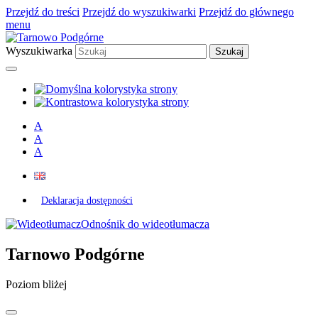
Przejdź do treści
Przejdź do wyszukiwarki
Przejdź do głównego
menu
Wyszukiwarka
A
A
A
Deklaracja dostępności
Odnośnik do wideotłumacza
Tarnowo Podgórne
Poziom bliżej