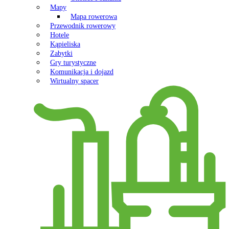
Mapy
Mapa rowerowa
Przewodnik rowerowy
Hotele
Kąpieliska
Zabytki
Gry turystyczne
Komunikacja i dojazd
Wirtualny spacer