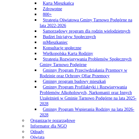
Karta Mieszkańca
Zdrowotne
800+
Strategia Oświatowa Gminy Tarnowo Podgórne na
lata 2022-2026
Samorządowy program dla rodzin wielodzietnych
Budżet Inicjatyw Społecznych
mMieszkaniec
Konsultacje społeczne
Wielkopolska Karta Rodziny
Strategia Rozwiązywania Problemów Społecznych
Gminy Tarnowo Podgórne
Gminny Program Przeciwdziałania Przemocy w
Rodzinie oraz Ochrony Ofiar Przemocy
Gminny program budowy mieszkań
Gminny Program Profilaktyki i Rozwiązywania
Problemów Alkoholowych, Narkomanii oraz Innych
Uzależnień w Gminie Tarnowo Podgórne na lata 2025-
2028
Gminny Program Wspierania Rodziny na lata 2026-
2028
Organizacje pozarządowe
Informator dla NGO
Odpady
Oświata