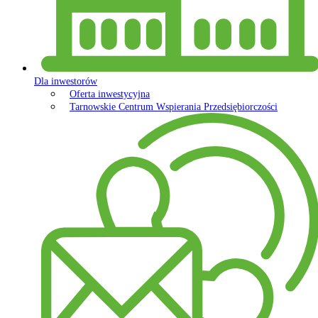
Dla inwestorów
Oferta inwestycyjna
Tarnowskie Centrum Wspierania Przedsiębiorczości