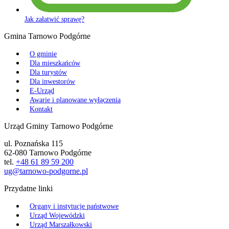
Jak załatwić sprawę?
Gmina Tarnowo Podgórne
O gminie
Dla mieszkańców
Dla turystów
Dla inwestorów
E-Urząd
Awarie i planowane wyłączenia
Kontakt
Urząd Gminy Tarnowo Podgórne
ul. Poznańska 115
62-080 Tarnowo Podgórne
tel.
+48 61 89 59 200
ug@tarnowo-podgorne.pl
Przydatne linki
Organy i instytucje państwowe
Urząd Wojewódzki
Urząd Marszałkowski