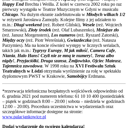
Happy End
Brechta i Weilla. Z kolei w czerwcu 2002 roku po raz
pierwszy wystąpiła w Teatrze Muzycznym w Gdyni w musicalu
Chicago
. Na dużym ekranie zadebiutowała w
Młodych wilkach 1/2
w reżyserii Jarosława Żamojdy. Kolejne filmy z jej udziałem to
m.in.:
Długi weekend
(reż. Robert Gliński),
Wesele
(reż. Wojciech
Smarzowski),
Złoty środek
(reż. Olaf Lubaszenko),
Mniejsze zło
(reż. Janusz Morgenstern),
Los numeros
(reż. Ryszard Zatorski),
Między oczy
(reż. Piotr Wereśniak),
Gwiazdeczka
(reż. Natasza
Parzymies). Ma na koncie również występy w licznych serialach,
takich jak m.in.:
Tygrysy Europy
,
M jak miłość
,
Camera Cafe
,
Niania
,
Halo Hans! Czyli nie ze mną te numery!
,
Teraz albo
nigdy!
,
Przyjaciółki
,
Druga szansa
,
Żmijowisko
,
Ojciec Mateusz
,
Tajemnica zawodowa
. W 1998 roku na
XVI Festiwalu Sztuk
Teatralnych w Łódzi
otrzymała wyróżnienie za rolę w spektaklu
dyplomowym PWST w Krakowie,
Samobójcy
Erdmana.
*rezerwacja telefoniczna bezpłatnych wejściówek odpowiednio od
6. grudnia 2021 pod numerem telefonu: 61 10 10 400 (poniedziałek
– piątek w godzinach 8:00 – 20:00 | sobota – niedziela w godzinach
12:00 – 20:00). Procedura uczestnictwa w wydarzeniach oraz
szczegółowe informacje dostępne na stronie:
www.palacjankowice.pl
Dodaj wydarzenie do swojego kalendarza!