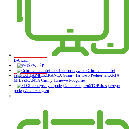
E-Urząd
WOŚP
Ochrona ludności
KARTA
i obrona cywilna
MIESZKAŃCA Gminy Tarnowo Podgórne
STOP drastycznym
podwyżkom cen gazu