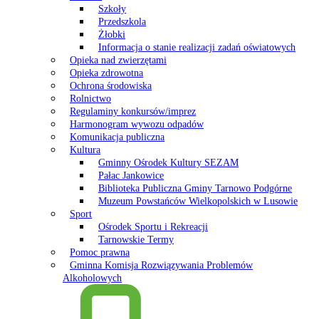
Szkoły
Przedszkola
Żłobki
Informacja o stanie realizacji zadań oświatowych
Opieka nad zwierzętami
Opieka zdrowotna
Ochrona środowiska
Rolnictwo
Regulaminy konkursów/imprez
Harmonogram wywozu odpadów
Komunikacja publiczna
Kultura
Gminny Ośrodek Kultury SEZAM
Pałac Jankowice
Biblioteka Publiczna Gminy Tarnowo Podgórne
Muzeum Powstańców Wielkopolskich w Lusowie
Sport
Ośrodek Sportu i Rekreacji
Tarnowskie Termy
Pomoc prawna
Gminna Komisja Rozwiązywania Problemów
Alkoholowych