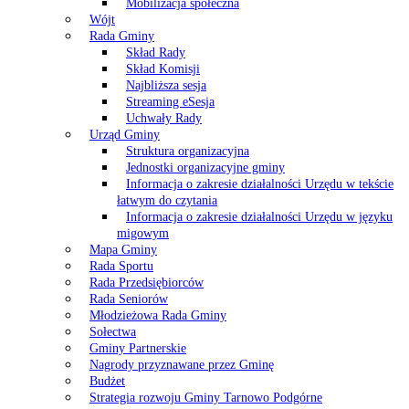
Mobilizacja społeczna
Wójt
Rada Gminy
Skład Rady
Skład Komisji
Najbliższa sesja
Streaming eSesja
Uchwały Rady
Urząd Gminy
Struktura organizacyjna
Jednostki organizacyjne gminy
Informacja o zakresie działalności Urzędu w tekście
łatwym do czytania
Informacja o zakresie działalności Urzędu w języku
migowym
Mapa Gminy
Rada Sportu
Rada Przedsiębiorców
Rada Seniorów
Młodzieżowa Rada Gminy
Sołectwa
Gminy Partnerskie
Nagrody przyznawane przez Gminę
Budżet
Strategia rozwoju Gminy Tarnowo Podgórne