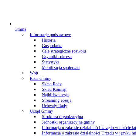
Gmina
Informacje podstawowe
Historia
Gospodarka
Cele strategiczne rozwoju
Czynniki sukcesu
Statystyki
Mobilizacja społeczna
Wójt
Rada Gminy
Skład Rady
Skład Komisji
Najbliższa sesja
Streaming eSesja
Uchwały Rady
Urząd Gminy
Struktura organizacyjna
Jednostki organizacyjne gminy
Informacja o zakresie działalności Urzędu w tekście ł
Informacja o zakresie działalności Urzędu w języku