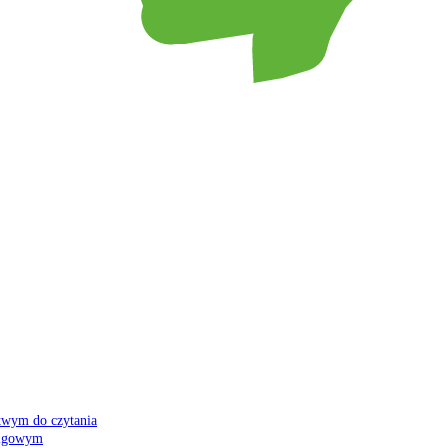
atwym do czytania
 migowym