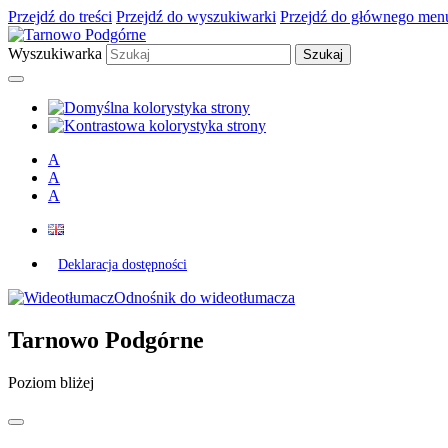
Przejdź do treści
Przejdź do wyszukiwarki
Przejdź do głównego men
Wyszukiwarka
A
A
A
Deklaracja dostępności
Odnośnik do wideotłumacza
Tarnowo Podgórne
Poziom bliżej