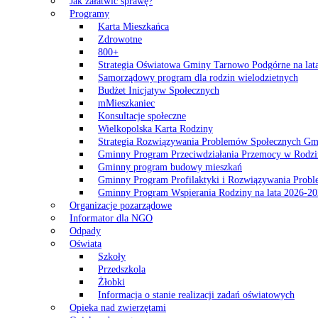
Jak załatwić sprawę?
Programy
Karta Mieszkańca
Zdrowotne
800+
Strategia Oświatowa Gminy Tarnowo Podgórne na lat
Samorządowy program dla rodzin wielodzietnych
Budżet Inicjatyw Społecznych
mMieszkaniec
Konsultacje społeczne
Wielkopolska Karta Rodziny
Strategia Rozwiązywania Problemów Społecznych G
Gminny Program Przeciwdziałania Przemocy w Rodzi
Gminny program budowy mieszkań
Gminny Program Profilaktyki i Rozwiązywania Probl
Gminny Program Wspierania Rodziny na lata 2026-2
Organizacje pozarządowe
Informator dla NGO
Odpady
Oświata
Szkoły
Przedszkola
Żłobki
Informacja o stanie realizacji zadań oświatowych
Opieka nad zwierzętami