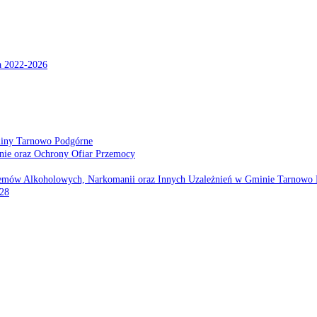
a 2022-2026
miny Tarnowo Podgórne
nie oraz Ochrony Ofiar Przemocy
emów Alkoholowych, Narkomanii oraz Innych Uzależnień w Gminie Tarnowo 
028