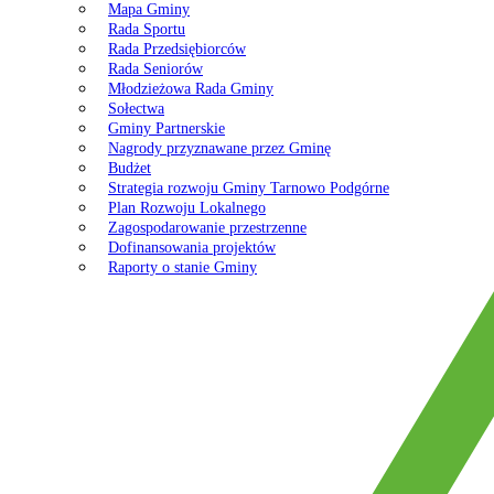
Mapa Gminy
Rada Sportu
Rada Przedsiębiorców
Rada Seniorów
Młodzieżowa Rada Gminy
Sołectwa
Gminy Partnerskie
Nagrody przyznawane przez Gminę
Budżet
Strategia rozwoju Gminy Tarnowo Podgórne
Plan Rozwoju Lokalnego
Zagospodarowanie przestrzenne
Dofinansowania projektów
Raporty o stanie Gminy