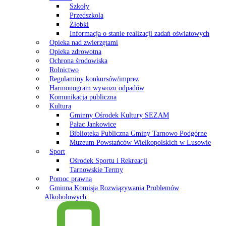
Szkoły
Przedszkola
Żłobki
Informacja o stanie realizacji zadań oświatowych
Opieka nad zwierzętami
Opieka zdrowotna
Ochrona środowiska
Rolnictwo
Regulaminy konkursów/imprez
Harmonogram wywozu odpadów
Komunikacja publiczna
Kultura
Gminny Ośrodek Kultury SEZAM
Pałac Jankowice
Biblioteka Publiczna Gminy Tarnowo Podgórne
Muzeum Powstańców Wielkopolskich w Lusowie
Sport
Ośrodek Sportu i Rekreacji
Tarnowskie Termy
Pomoc prawna
Gminna Komisja Rozwiązywania Problemów
Alkoholowych