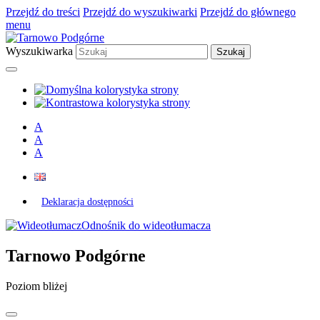
Przejdź do treści
Przejdź do wyszukiwarki
Przejdź do głównego
menu
Wyszukiwarka
A
A
A
Deklaracja dostępności
Odnośnik do wideotłumacza
Tarnowo Podgórne
Poziom bliżej