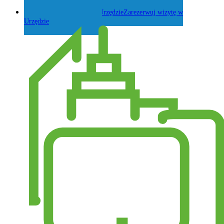
Zadaj pytanie Wójtowi
Zarezerwuj wizytę w
Urzędzie