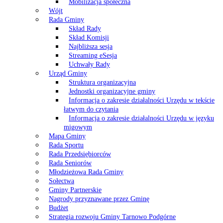
Mobilizacja społeczna
Wójt
Rada Gminy
Skład Rady
Skład Komisji
Najbliższa sesja
Streaming eSesja
Uchwały Rady
Urząd Gminy
Struktura organizacyjna
Jednostki organizacyjne gminy
Informacja o zakresie działalności Urzędu w tekście
łatwym do czytania
Informacja o zakresie działalności Urzędu w języku
migowym
Mapa Gminy
Rada Sportu
Rada Przedsiębiorców
Rada Seniorów
Młodzieżowa Rada Gminy
Sołectwa
Gminy Partnerskie
Nagrody przyznawane przez Gminę
Budżet
Strategia rozwoju Gminy Tarnowo Podgórne