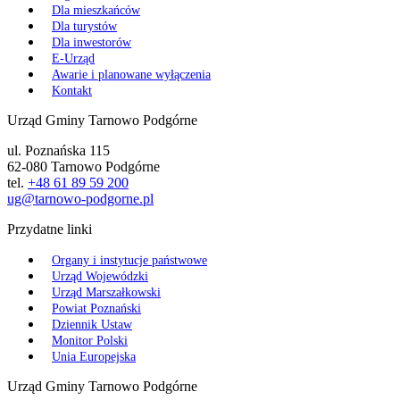
Dla mieszkańców
Dla turystów
Dla inwestorów
E-Urząd
Awarie i planowane wyłączenia
Kontakt
Urząd Gminy Tarnowo Podgórne
ul. Poznańska 115
62-080 Tarnowo Podgórne
tel.
+48 61 89 59 200
ug@tarnowo-podgorne.pl
Przydatne linki
Organy i instytucje państwowe
Urząd Wojewódzki
Urząd Marszałkowski
Powiat Poznański
Dziennik Ustaw
Monitor Polski
Unia Europejska
Urząd Gminy Tarnowo Podgórne