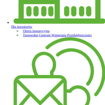
Dla inwestorów
Oferta inwestycyjna
Tarnowskie Centrum Wspierania Przedsiębiorczości