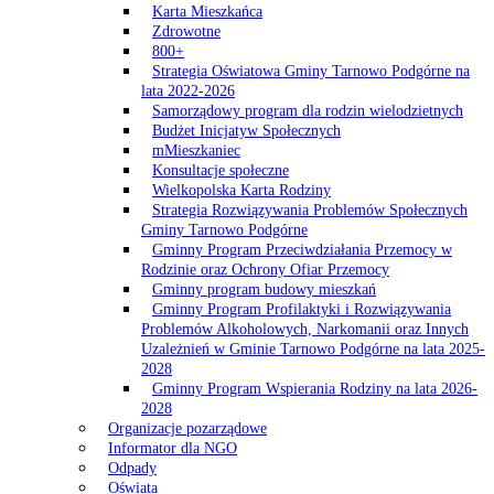
Karta Mieszkańca
Zdrowotne
800+
Strategia Oświatowa Gminy Tarnowo Podgórne na
lata 2022-2026
Samorządowy program dla rodzin wielodzietnych
Budżet Inicjatyw Społecznych
mMieszkaniec
Konsultacje społeczne
Wielkopolska Karta Rodziny
Strategia Rozwiązywania Problemów Społecznych
Gminy Tarnowo Podgórne
Gminny Program Przeciwdziałania Przemocy w
Rodzinie oraz Ochrony Ofiar Przemocy
Gminny program budowy mieszkań
Gminny Program Profilaktyki i Rozwiązywania
Problemów Alkoholowych, Narkomanii oraz Innych
Uzależnień w Gminie Tarnowo Podgórne na lata 2025-
2028
Gminny Program Wspierania Rodziny na lata 2026-
2028
Organizacje pozarządowe
Informator dla NGO
Odpady
Oświata