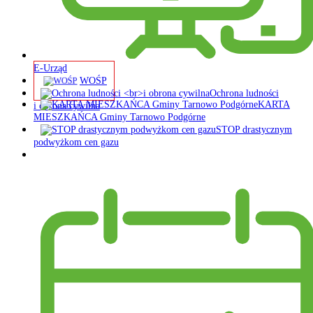
E-Urząd
WOŚP
Ochrona ludności
KARTA
i obrona cywilna
MIESZKAŃCA Gminy Tarnowo Podgórne
STOP drastycznym
podwyżkom cen gazu