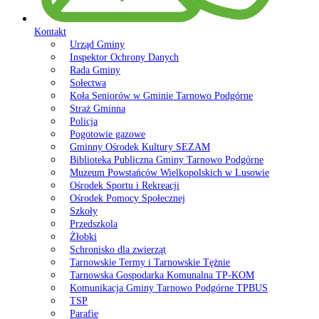
Kontakt
Urząd Gminy
Inspektor Ochrony Danych
Rada Gminy
Sołectwa
Koła Seniorów w Gminie Tarnowo Podgórne
Straż Gminna
Policja
Pogotowie gazowe
Gminny Ośrodek Kultury SEZAM
Biblioteka Publiczna Gminy Tarnowo Podgórne
Muzeum Powstańców Wielkopolskich w Lusowie
Ośrodek Sportu i Rekreacji
Ośrodek Pomocy Społecznej
Szkoły
Przedszkola
Żłobki
Schronisko dla zwierząt
Tarnowskie Termy i Tarnowskie Tężnie
Tarnowska Gospodarka Komunalna TP-KOM
Komunikacja Gminy Tarnowo Podgórne TPBUS
TSP
Parafie