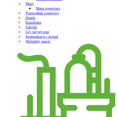
Mapy
Mapa rowerowa
Przewodnik rowerowy
Hotele
Kąpieliska
Zabytki
Gry turystyczne
Komunikacja i dojazd
Wirtualny spacer