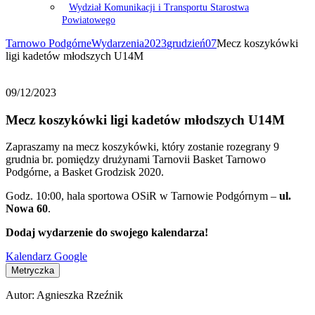
Wydział Komunikacji i Transportu Starostwa
Powiatowego
Tarnowo Podgórne
Wydarzenia
2023
grudzień
07
Mecz koszykówki
ligi kadetów młodszych U14M
09/12/2023
Mecz koszykówki ligi kadetów młodszych U14M
Zapraszamy na mecz koszykówki, który zostanie rozegrany 9
grudnia br. pomiędzy drużynami Tarnovii Basket Tarnowo
Podgórne, a Basket Grodzisk 2020.
Godz. 10:00, hala sportowa OSiR w Tarnowie Podgórnym –
ul.
Nowa 60
.
Dodaj wydarzenie do swojego kalendarza!
Kalendarz Google
Metryczka
Autor:
Agnieszka Rzeźnik