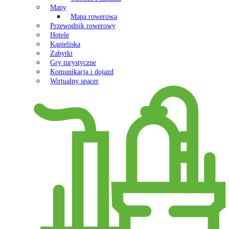
Mapy
Mapa rowerowa
Przewodnik rowerowy
Hotele
Kąpieliska
Zabytki
Gry turystyczne
Komunikacja i dojazd
Wirtualny spacer