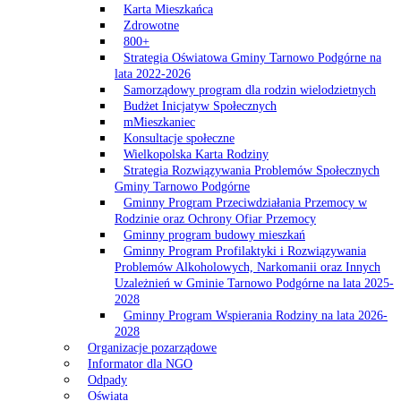
Karta Mieszkańca
Zdrowotne
800+
Strategia Oświatowa Gminy Tarnowo Podgórne na
lata 2022-2026
Samorządowy program dla rodzin wielodzietnych
Budżet Inicjatyw Społecznych
mMieszkaniec
Konsultacje społeczne
Wielkopolska Karta Rodziny
Strategia Rozwiązywania Problemów Społecznych
Gminy Tarnowo Podgórne
Gminny Program Przeciwdziałania Przemocy w
Rodzinie oraz Ochrony Ofiar Przemocy
Gminny program budowy mieszkań
Gminny Program Profilaktyki i Rozwiązywania
Problemów Alkoholowych, Narkomanii oraz Innych
Uzależnień w Gminie Tarnowo Podgórne na lata 2025-
2028
Gminny Program Wspierania Rodziny na lata 2026-
2028
Organizacje pozarządowe
Informator dla NGO
Odpady
Oświata