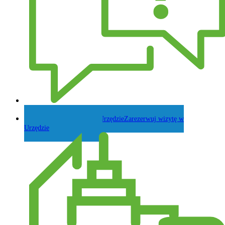
Zadaj pytanie Wójtowi
Zarezerwuj wizytę w
Urzędzie