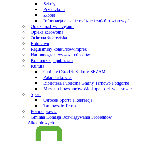
Szkoły
Przedszkola
Żłobki
Informacja o stanie realizacji zadań oświatowych
Opieka nad zwierzętami
Opieka zdrowotna
Ochrona środowiska
Rolnictwo
Regulaminy konkursów/imprez
Harmonogram wywozu odpadów
Komunikacja publiczna
Kultura
Gminny Ośrodek Kultury SEZAM
Pałac Jankowice
Biblioteka Publiczna Gminy Tarnowo Podgórne
Muzeum Powstańców Wielkopolskich w Lusowie
Sport
Ośrodek Sportu i Rekreacji
Tarnowskie Termy
Pomoc prawna
Gminna Komisja Rozwiązywania Problemów
Alkoholowych