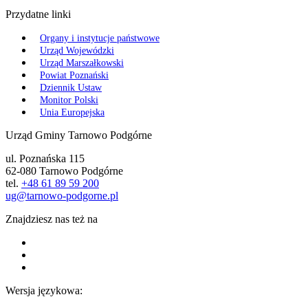
Przydatne linki
Organy i instytucje państwowe
Urząd Wojewódzki
Urząd Marszałkowski
Powiat Poznański
Dziennik Ustaw
Monitor Polski
Unia Europejska
Urząd Gminy Tarnowo Podgórne
ul. Poznańska 115
62-080 Tarnowo Podgórne
tel.
+48 61 89 59 200
ug@tarnowo-podgorne.pl
Znajdziesz nas też na
Wersja językowa: