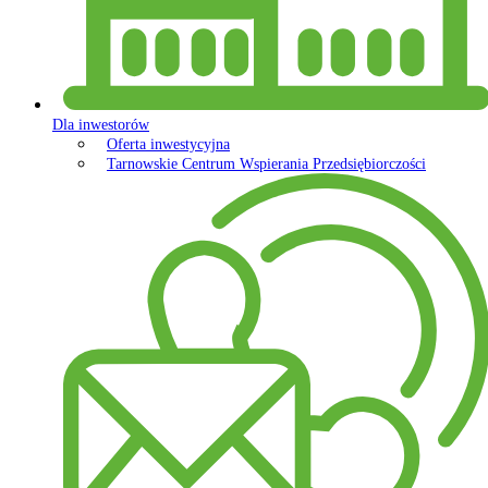
Dla inwestorów
Oferta inwestycyjna
Tarnowskie Centrum Wspierania Przedsiębiorczości