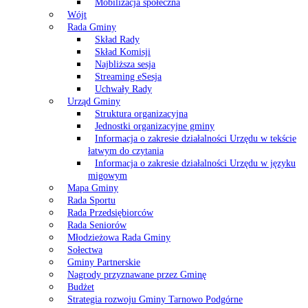
Mobilizacja społeczna
Wójt
Rada Gminy
Skład Rady
Skład Komisji
Najbliższa sesja
Streaming eSesja
Uchwały Rady
Urząd Gminy
Struktura organizacyjna
Jednostki organizacyjne gminy
Informacja o zakresie działalności Urzędu w tekście
łatwym do czytania
Informacja o zakresie działalności Urzędu w języku
migowym
Mapa Gminy
Rada Sportu
Rada Przedsiębiorców
Rada Seniorów
Młodzieżowa Rada Gminy
Sołectwa
Gminy Partnerskie
Nagrody przyznawane przez Gminę
Budżet
Strategia rozwoju Gminy Tarnowo Podgórne