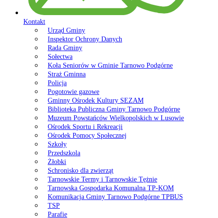
Kontakt
Urząd Gminy
Inspektor Ochrony Danych
Rada Gminy
Sołectwa
Koła Seniorów w Gminie Tarnowo Podgórne
Straż Gminna
Policja
Pogotowie gazowe
Gminny Ośrodek Kultury SEZAM
Biblioteka Publiczna Gminy Tarnowo Podgórne
Muzeum Powstańców Wielkopolskich w Lusowie
Ośrodek Sportu i Rekreacji
Ośrodek Pomocy Społecznej
Szkoły
Przedszkola
Żłobki
Schronisko dla zwierząt
Tarnowskie Termy i Tarnowskie Tężnie
Tarnowska Gospodarka Komunalna TP-KOM
Komunikacja Gminy Tarnowo Podgórne TPBUS
TSP
Parafie