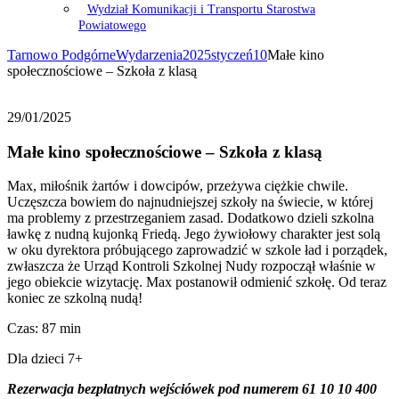
Wydział Komunikacji i Transportu Starostwa
Powiatowego
Tarnowo Podgórne
Wydarzenia
2025
styczeń
10
Małe kino
społecznościowe – Szkoła z klasą
29/01/2025
Małe kino społecznościowe – Szkoła z klasą
Max, miłośnik żartów i dowcipów, przeżywa ciężkie chwile.
Uczęszcza bowiem do najnudniejszej szkoły na świecie, w której
ma problemy z przestrzeganiem zasad. Dodatkowo dzieli szkolna
ławkę z nudną kujonką Friedą. Jego żywiołowy charakter jest solą
w oku dyrektora próbującego zaprowadzić w szkole ład i porządek,
zwłaszcza że Urząd Kontroli Szkolnej Nudy rozpoczął właśnie w
jego obiekcie wizytację. Max postanowił odmienić szkołę. Od teraz
koniec ze szkolną nudą!
Czas: 87 min
Dla dzieci 7+
Rezerwacja bezpłatnych wejściówek pod numerem 61 10 10 400