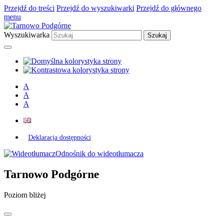
Przejdź do treści
Przejdź do wyszukiwarki
Przejdź do głównego
menu
Wyszukiwarka
A
A
A
Deklaracja dostępności
Odnośnik do wideotłumacza
Tarnowo Podgórne
Poziom bliżej