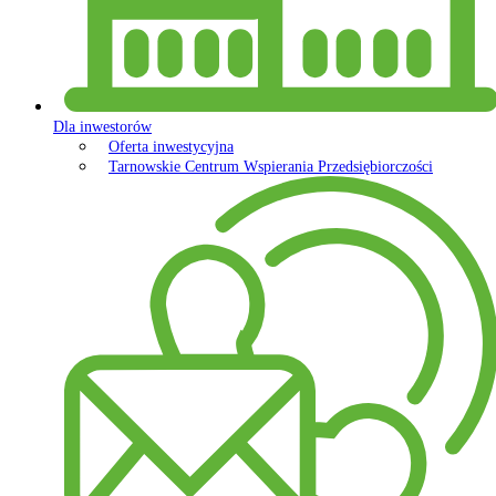
Dla inwestorów
Oferta inwestycyjna
Tarnowskie Centrum Wspierania Przedsiębiorczości