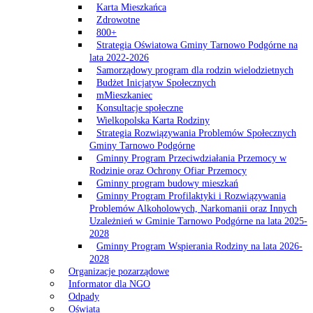
Karta Mieszkańca
Zdrowotne
800+
Strategia Oświatowa Gminy Tarnowo Podgórne na
lata 2022-2026
Samorządowy program dla rodzin wielodzietnych
Budżet Inicjatyw Społecznych
mMieszkaniec
Konsultacje społeczne
Wielkopolska Karta Rodziny
Strategia Rozwiązywania Problemów Społecznych
Gminy Tarnowo Podgórne
Gminny Program Przeciwdziałania Przemocy w
Rodzinie oraz Ochrony Ofiar Przemocy
Gminny program budowy mieszkań
Gminny Program Profilaktyki i Rozwiązywania
Problemów Alkoholowych, Narkomanii oraz Innych
Uzależnień w Gminie Tarnowo Podgórne na lata 2025-
2028
Gminny Program Wspierania Rodziny na lata 2026-
2028
Organizacje pozarządowe
Informator dla NGO
Odpady
Oświata