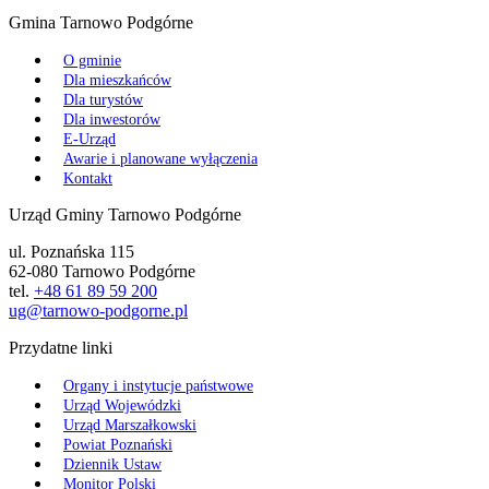
Gmina Tarnowo Podgórne
O gminie
Dla mieszkańców
Dla turystów
Dla inwestorów
E-Urząd
Awarie i planowane wyłączenia
Kontakt
Urząd Gminy Tarnowo Podgórne
ul. Poznańska 115
62-080 Tarnowo Podgórne
tel.
+48 61 89 59 200
ug@tarnowo-podgorne.pl
Przydatne linki
Organy i instytucje państwowe
Urząd Wojewódzki
Urząd Marszałkowski
Powiat Poznański
Dziennik Ustaw
Monitor Polski