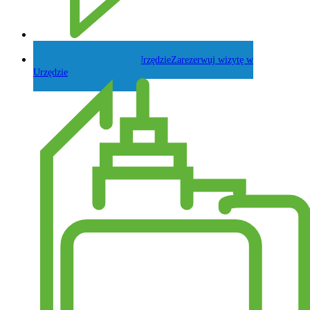
Zadaj pytanie Wójtowi
Zarezerwuj wizytę w
Urzędzie