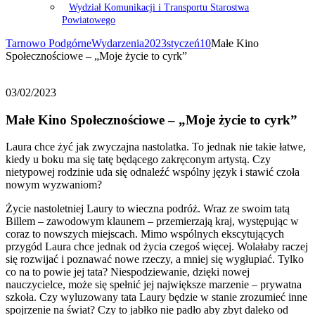
Wydział Komunikacji i Transportu Starostwa
Powiatowego
Tarnowo Podgórne
Wydarzenia
2023
styczeń
10
Małe Kino
Społecznościowe – „Moje życie to cyrk”
03/02/2023
Małe Kino Społecznościowe – „Moje życie to cyrk”
Laura chce żyć jak zwyczajna nastolatka. To jednak nie takie łatwe,
kiedy u boku ma się tatę będącego zakręconym artystą. Czy
nietypowej rodzinie uda się odnaleźć wspólny język i stawić czoła
nowym wyzwaniom?
Życie nastoletniej Laury to wieczna podróż. Wraz ze swoim tatą
Billem – zawodowym klaunem – przemierzają kraj, występując w
coraz to nowszych miejscach. Mimo wspólnych ekscytujących
przygód Laura chce jednak od życia czegoś więcej. Wolałaby raczej
się rozwijać i poznawać nowe rzeczy, a mniej się wygłupiać. Tylko
co na to powie jej tata? Niespodziewanie, dzięki nowej
nauczycielce, może się spełnić jej największe marzenie – prywatna
szkoła. Czy wyluzowany tata Laury będzie w stanie zrozumieć inne
spojrzenie na świat? Czy to jabłko nie padło aby zbyt daleko od