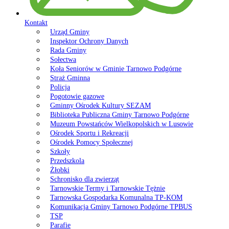
Kontakt
Urząd Gminy
Inspektor Ochrony Danych
Rada Gminy
Sołectwa
Koła Seniorów w Gminie Tarnowo Podgórne
Straż Gminna
Policja
Pogotowie gazowe
Gminny Ośrodek Kultury SEZAM
Biblioteka Publiczna Gminy Tarnowo Podgórne
Muzeum Powstańców Wielkopolskich w Lusowie
Ośrodek Sportu i Rekreacji
Ośrodek Pomocy Społecznej
Szkoły
Przedszkola
Żłobki
Schronisko dla zwierząt
Tarnowskie Termy i Tarnowskie Tężnie
Tarnowska Gospodarka Komunalna TP-KOM
Komunikacja Gminy Tarnowo Podgórne TPBUS
TSP
Parafie