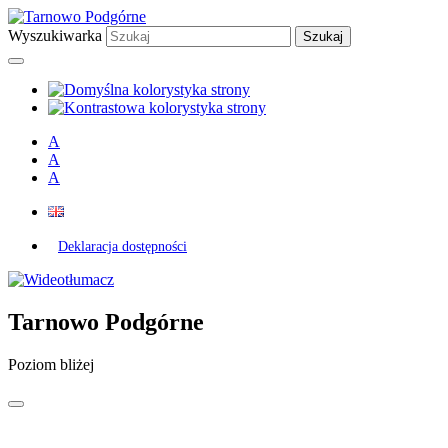
Przejdź
Przejdź
Przejdź
do
do
do
Wyszukiwarka
treści
wyszukiwarki
głównego
menu
A
A
A
Deklaracja dostępności
Odnośnik
do
wideotłumacza
Tarnowo Podgórne
Poziom bliżej