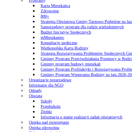
Programy
Karta Mieszkańca
Zdrowotne
800+
Strategia Oświatowa Gminy Tarnowo Podgórne na lat
Samorządowy program dla rodzin wielodzietnych
Budżet Inicjatyw Społecznych
mMieszkaniec
Konsultacje społeczne
Wielkopolska Karta Rodziny
Strategia Rozwiązywania Problemów Społecznych G
Gminny Program Przeciwdziałania Przemocy w Rodzi
Gminny program budowy mieszkań
Gminny Program Profilaktyki i Rozwiązywania Probl
Gminny Program Wspierania Rodziny na lata 2026-2
Organizacje pozarządowe
Informator dla NGO
Odpady
Oświata
Szkoły
Przedszkola
Żłobki
Informacja o stanie realizacji zadań oświatowych
Opieka nad zwierzętami
Opieka zdrowotna