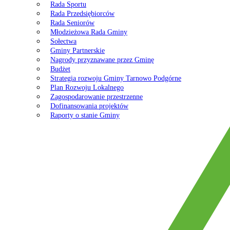
Rada Sportu
Rada Przedsiębiorców
Rada Seniorów
Młodzieżowa Rada Gminy
Sołectwa
Gminy Partnerskie
Nagrody przyznawane przez Gminę
Budżet
Strategia rozwoju Gminy Tarnowo Podgórne
Plan Rozwoju Lokalnego
Zagospodarowanie przestrzenne
Dofinansowania projektów
Raporty o stanie Gminy