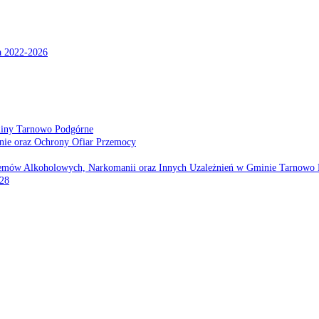
a 2022-2026
miny Tarnowo Podgórne
nie oraz Ochrony Ofiar Przemocy
emów Alkoholowych, Narkomanii oraz Innych Uzależnień w Gminie Tarnowo 
028