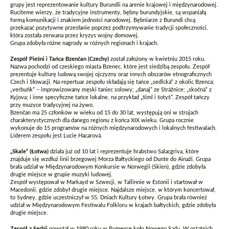
grupy jest reprezentowanie kultury Burundii na arenie krajowej i międzynarodowej.
Ruciteme wierzy, że tradycyjne instrumenty, bębny burundyjskie, są wspaniałą
formą komunikacji i znakiem jedności narodowej. Bębniarze z Burundi chcą
przekazać pozytywne przesłanie poprzez podtrzymywanie tradycji społeczności,
która została zerwana przez kryzys wojny domowej.
Grupa zdobyła różne nagrody w różnych regionach i krajach.
Zespół Pieśni i Tańca Bzenčan (Czechy)
został założony w kwietniu 2015 roku.
Nazwa pochodzi od czeskiego miasta Bzenec, które jest siedzibą zespołu. Zespół
prezentuje kulturę ludową swojej ojczyzny oraz innych obszarów etnograficznych
Czech i Słowacji. Na repertuar zespołu składają się tańce „sedlcká“ z okolic Bzenca;
„verbuňk” – improwizowany męski taniec solowy; „danaj” ze Strážnice; „skočná“ z
Kyjova; i inne specyficzne tańce lokalne, na przykład „šiml i šotyš”. Zespół tańczy
przy muzyce tradycyjnej na żywo.
Bzenčan ma 25 członków w wieku od 15 do 30 lat, występują oni w strojach
charakterystycznych dla danego regionu z końca XIX wieku. Grupa rocznie
wykonuje do 15 programów na różnych międzynarodowych i lokalnych festiwalach.
Liderem zespołu jest Lucie Hacarová.
„Skale” (Łotwa)
działa już od 10 lat i reprezentuje hrabstwo Salacgriva, które
znajduje się wzdłuż linii brzegowej Morza Bałtyckiego od Dunte do Ainaži. Grupa
brała udział w Międzynarodowym Konkursie w Norwegii (Skien), gdzie zdobyła
drugie miejsce w grupie muzyki ludowej.
Zespół występował w Markayd w Szwecji, w Tallinnie w Estonii i startował w
Macedonii, gdzie zdobył drugie miejsce. Najdalsze miejsce, w którym koncertował,
to Sydney, gdzie uczestniczył w 55. Dniach Kultury Łotwy. Grupa brała również
udział w Międzynarodowym Festiwalu Folkloru w krajach bałtyckich, gdzie zdobyła
drugie miejsce.
Zespół z Serbii
powstał w 1980 roku w Rumence koło Nowego Sadu. W ostatnich