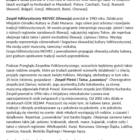
latach wystąpił na festiwalach w Macedonii, Polsce, Czechach, Turcji, Rumunii,
Słowenii, Bułgarii, Grecji, Włoszech, Bośni, Chorwacji.
Zespół folklorystyczny INOVEC (Słowacja)
powstał w 1983 roku. Działa przy
Miejskim Ośrodku Kultury w Zlaté Moravce. Jego celem jest ochrona i rozwijanie
tradycji folklorystycznych. W swoim programie interpretuje zwyczaje, pieśni i tańce
z różnych regionów narodowych Słowacji, najczęściej regionu Tekov, ale repertuar
obejmuje także tańce i pieśni wschodniej Słowacji, Liptowa i Detvy. Występ
zespołu reprezentuje różnorodność i bogactwo słowackiej kultury folklorystycznej.
Ma swoją część muzyczną, taneczną i wokalną.
Grupa folklorystyczna INOVEC z powodzeniem propaguje słowacką sztukę ludową,
jest godnym opiekunem tradycji swoich poprzedników.
Podczas Przeglądu Zespołów Folklorystycznego, oczywiście będziemy gościć także
nasze rodzime zespoły, które po trudach pandemii wznowiły działalność i z chęcią
przyjęły zaproszenie na nasze święto folkloru. Wystąpią, obchodzący w tym roku
25-lecie istnienia, gospodarze –
Zespół Pieśni i Tańca „Lusowiacy”
. Choreografem
zespołu jest Dariusz Jezierski, jego asystentką Zofia Sokołowska, za stronę
muzyczną odpowiada Patryk Powel, kierownikiem zespołu jest Elżbieta Kucharska.
Zespół powstał w 1996 roku z inicjatywy mieszkańców Lusowa oraz
zaprzyjaźnionych osób związanych z tą miejscowością. Od 2002 roku działa w
strukturach GOK SEZAM. Poszczycić się może tym, że ludowe tańce, pieśni,
tradycje i obrzędy przekazywane są z pokolenia na pokolenie, a te pokolenia
spotykają się również na scenie: obok młodych występują ich rodzice, a czasami i
dziadkowie. Repertuar „Lusowiaków” jest bardzo bogaty. Obejmuje zarówno tańce
narodowe takie jak: polonez, krakowiak, oberek, mazur, kujawiak, a także suity i
tańce z różnych regionów: Wielkopolski, Kurpi, Rzeszowa, Górnego Śląska, Lublina,
Łowicza, Kaszub, Beskidu Śląskiego i Nowego Sącza.