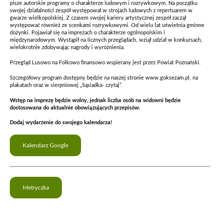
pisze autorskie programy o charakterze ludowym i rozrywkowym. Na początku
swojej działalności zespół występował w strojach ludowych z repertuarem w
gwarze wielkopolskiej. Z czasem swojej kariery artystycznej zespół zaczął
występować również ze scenkami rozrywkowymi. Od wielu lat uświetnia gminne
dożynki. Pojawiał się na imprezach o charakterze ogólnopolskim i
międzynarodowym. Wystąpił na licznych przeglądach, wziął udział w konkursach,
wielokrotnie zdobywając nagrody i wyróżnienia.
Przegląd Lusowo na Folkowo finansowo wspierany jest przez Powiat Poznański.
Szczegółowy program dostępny będzie na naszej stronie www.goksezam.pl, na
plakatach oraz w sierpniowej „Sąsiadka- czytaj”.
Wstęp na imprezę będzie wolny, jednak liczba osób na widowni będzie
dostosowana do aktualnie obowiązujących przepisów.
Dodaj wydarzenie do swojego kalendarza!
Kalendarz Google
Metryczka