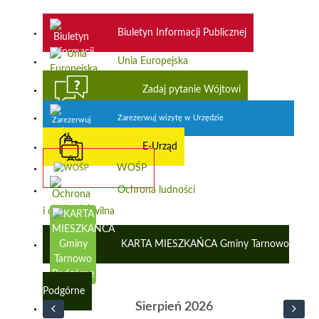
Biuletyn Informacji Publicznej
Unia Europejska
Zadaj pytanie Wójtowi
Zarezerwuj wizytę w Urzędzie
E-Urząd
WOŚP
Ochrona ludności
i obrona cywilna
KARTA MIESZKAŃCA Gminy Tarnowo
Podgórne
Sierpień 2026