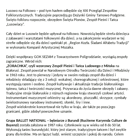
Lusowo na Folkowo – pod tym hasłem odbędzie się XXI Przegląd Zespołów
Folklorystycznych. Tradycyjnie poprzedzą go Dożynki Gminy Tarnowo Podgórne.
Święto folkloru rozpocznie, obrzędem Święta Plonów, Zespół Pieśni i Tańca
„Lusowiacy”.
Cały dzień w Lusowie będzie upływał na folkowo. Nowością będzie strefa dziecięca
z zabawami i warsztatami folkowymi dla dzieci, a na zakończenie wydarzeń w tej
strefie odbędzie się dla dzieci spektakl pt. „Region Kozła. Śladami Alfabetu Tradycji”
w wykonaniu Kompanii Artystycznej Mozaika.
Dzięki współpracy GOK SEZAM z Towarzystwem Poligrodzianie, wystąpią zespoły
zagraniczne. Wśród nich:
„ZORACHKA”, czyli wzorcowy Zespół Pieśni i Tańca Ludowego z Mińska
na
Białorusi. Zespół powstał w Narodowym Ośrodku Twórczości dla Dzieci i Młodzieży
w 1963 roku. Jest to pierwszy i jedyny w swoim rodzaju zespół dla dzieci i
młodzieży składający się z 3 sekcji: wokalnej, choreograficznej i orkiestrowej, które
występują razem i osobno. Zespół kultywuje i aktualizuje tradycje białoruskiego
śpiewu, tańca i twórczości muzycznej. Przywraca do życia dawne obrzędy i zabawy.
Tradycyjne stroje białoruskie z różnych regionów kraju stworzyli czołowi artyści.
Instrumentami muzycznymi orkiestry są: akordeony, piszczałki, skrzypce, cymbały
(wielostrunowy narodowy instrument), słomki, liry i inne.
Zespół wielokrotnie koncertował nie tylko w kraju, ale także po poza jego
granicami, gdzie zdobył powszechne uznanie.
Grupa BALLET NATIONAL – bębniarze z Burundi (Ruciteme Karyenda Culture de
Buyenzi)
została założona w 1987 roku. Członkowie są w wieku od 8 do 50 lat.
Wykonują taniec burundyjski, który jest starym, tradycyjnym tańcem i był zwykle
grany dla królów. Ma on łączyć ludzi, wnieść szczęście i pokój do narodu. Celem