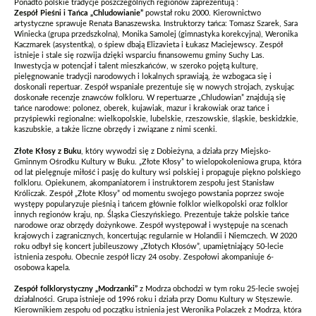
Ponadto polskie tradycje poszczególnych regionów zaprezentują :
Zespół Pieśni i Tańca „Chludowianie”
powstał roku 2000. Kierownictwo
artystyczne sprawuje Renata Banaszewska. Instruktorzy tańca: Tomasz Szarek, Sara
Winiecka (grupa przedszkolna), Monika Samolej (gimnastyka korekcyjna), Weronika
Kaczmarek (asystentka), o śpiew dbają Elizavieta i Łukasz Maciejewscy. Zespół
istnieje i stale się rozwija dzięki wsparciu finansowemu gminy Suchy Las.
Inwestycja w potencjał i talent mieszkańców, w szeroko pojętą kulturę,
pielęgnowanie tradycji narodowych i lokalnych sprawiają, że wzbogaca się i
doskonali repertuar. Zespół wspaniale prezentuje się w nowych strojach, zyskując
doskonałe recenzje znawców folkloru. W repertuarze „Chludowian” znajdują się
tańce narodowe: polonez, oberek, kujawiak, mazur i krakowiak oraz tańce i
przyśpiewki regionalne: wielkopolskie, lubelskie, rzeszowskie, śląskie, beskidzkie,
kaszubskie, a także liczne obrzędy i związane z nimi scenki.
Złote Kłosy z Buku
, który wywodzi się z Dobieżyna, a działa przy Miejsko-
Gminnym Ośrodku Kultury w Buku. „Złote Kłosy” to wielopokoleniowa grupa, która
od lat pielęgnuje miłość i pasję do kultury wsi polskiej i propaguje piękno polskiego
folkloru. Opiekunem, akompaniatorem i instruktorem zespołu jest Stanisław
Króliczak. Zespół „Złote Kłosy” od momentu swojego powstania poprzez swoje
występy popularyzuje pieśnią i tańcem głównie folklor wielkopolski oraz folklor
innych regionów kraju, np. Śląska Cieszyńskiego. Prezentuje także polskie tańce
narodowe oraz obrzędy dożynkowe. Zespół występował i występuje na scenach
krajowych i zagranicznych, koncertując regularnie w Holandii i Niemczech. W 2020
roku odbył się koncert jubileuszowy „Złotych Kłosów”, upamiętniający 50-lecie
istnienia zespołu. Obecnie zespół liczy 24 osoby. Zespołowi akompaniuje 6-
osobowa kapela.
Zespół folklorystyczny „Modrzanki”
z Modrza obchodzi w tym roku 25-lecie swojej
działalności. Grupa istnieje od 1996 roku i działa przy Domu Kultury w Stęszewie.
Kierownikiem zespołu od początku istnienia jest Weronika Polaczek z Modrza, która