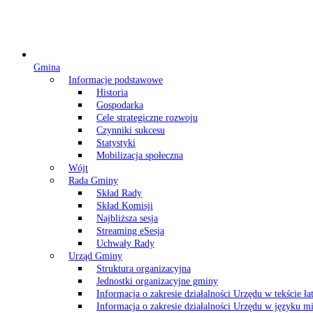
Gmina
Informacje podstawowe
Historia
Gospodarka
Cele strategiczne rozwoju
Czynniki sukcesu
Statystyki
Mobilizacja społeczna
Wójt
Rada Gminy
Skład Rady
Skład Komisji
Najbliższa sesja
Streaming eSesja
Uchwały Rady
Urząd Gminy
Struktura organizacyjna
Jednostki organizacyjne gminy
Informacja o zakresie działalności Urzędu w tekście ł
Informacja o zakresie działalności Urzędu w języku