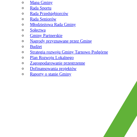
Mapa Gminy
Rada Sportu
Rada Przedsiębiorców
Rada Seniorów
Młodzieżowa Rada Gminy
Sołectwa
Gminy Partnerskie
Nagrody przyznawane przez Gminę
Budżet
Strategia rozwoju Gminy Tarnowo Podgórne
Plan Rozwoju Lokalnego
Zagospodarowanie przestrzenne
Dofinansowania projektów
Raporty o stanie Gminy