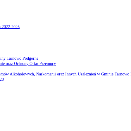
a 2022-2026
miny Tarnowo Podgórne
nie oraz Ochrony Ofiar Przemocy
emów Alkoholowych, Narkomanii oraz Innych Uzależnień w Gminie Tarnowo 
028