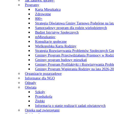
Jak załatwić sprawę?
Programy
Karta Mieszkańca
Zdrowotne
800+
Strategia Oświatowa Gminy Tarnowo Podgórne na lat
Samorządowy program dla rodzin wielodzietnych
Budżet Inicjatyw Społecznych
mMieszkaniec
Konsultacje społeczne
Wielkopolska Karta Rodziny
Strategia Rozwiązywania Problemów Społecznych G
Gminny Program Przeciwdziałania Przemocy w Rodzi
Gminny program budowy mieszkań
Gminny Program Profilaktyki i Rozwiązywania Probl
Gminny Program Wspierania Rodziny na lata 2026-2
Organizacje pozarządowe
Informator dla NGO
Odpady
Oświata
Szkoły
Przedszkola
Żłobki
Informacja o stanie realizacji zadań oświatowych
Opieka nad zwierzętami