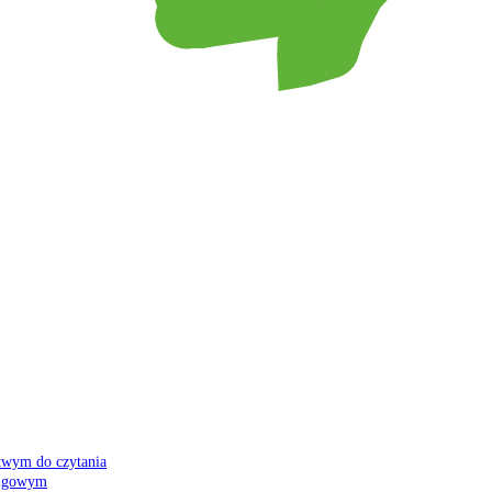
atwym do czytania
 migowym