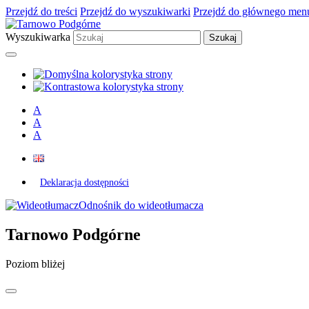
Przejdź do treści
Przejdź do wyszukiwarki
Przejdź do głównego men
Wyszukiwarka
A
A
A
Deklaracja dostępności
Odnośnik do wideotłumacza
Tarnowo Podgórne
Poziom bliżej