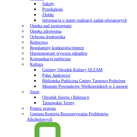
Szkoły
Przedszkola
Żłobki
Informacja o stanie realizacji zadań oświatowych
Opieka nad zwierzętami
Opieka zdrowotna
Ochrona środowiska
Rolnictwo
Regulaminy konkursów/imprez
Harmonogram wywozu odpadów
Komunikacja publiczna
Kultura
Gminny Ośrodek Kultury SEZAM
Pałac Jankowice
Biblioteka Publiczna Gminy Tarnowo Podgórne
Muzeum Powstańców Wielkopolskich w Lusowie
Sport
Ośrodek Sportu i Rekreacji
Tarnowskie Termy
Pomoc prawna
Gminna Komisja Rozwiązywania Problemów
Alkoholowych