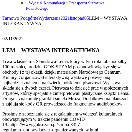
Wydział Komunikacji i Transportu Starostwa
Powiatowego
Tarnowo Podgórne
Wydarzenia
2021
listopad
05
LEM – WYSTAWA
INTERAKTYWNA
02/11/2021
LEM – WYSTAWA INTERAKTYWNA
Trwa właśnie rok Stanisława Lema, który w tym roku obchodziłby
100.rocznicę urodzin. GOK SEZAM postanowił włączyć się w
obchody i z tej okazji, dzięki materiałom Narodowego Centrum
Kultury, zorganizował interaktywną wystawę poświęconą
najbardziej znanemu na świecie polskiemu pisarzowi. Wystawa
składa się z dwóch części. Pierwsza to dziesięć prac współczesnych
artystów, którzy specjalnie zinterpretowali plastycznie książki Lema.
Druga – znakomite grafiki Daniela Mroza. Dodatkowo na planszach
znajdują się kody QR prowadzące do fragmentów audiobooków.
Prosimy o zapoznanie się z regulaminem wydarzeń kulturalnych
obowiązującym w trakcie pandemii COVID-
19: https://www.goksezam.pl/strona-3357-
regulamin_dot_wydarzen_organizowanych_w.html