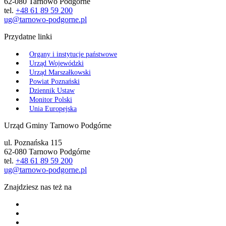
62-080 Tarnowo Podgórne
tel.
+48 61 89 59 200
ug@tarnowo-podgorne.pl
Przydatne linki
Organy i instytucje państwowe
Urząd Wojewódzki
Urząd Marszałkowski
Powiat Poznański
Dziennik Ustaw
Monitor Polski
Unia Europejska
Urząd Gminy Tarnowo Podgórne
ul. Poznańska 115
62-080 Tarnowo Podgórne
tel.
+48 61 89 59 200
ug@tarnowo-podgorne.pl
Znajdziesz nas też na