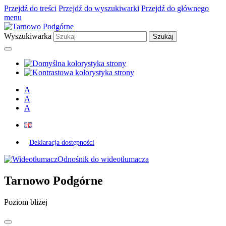
Przejdź do treści
Przejdź do wyszukiwarki
Przejdź do głównego
menu
Wyszukiwarka
A
A
A
Deklaracja dostępności
Odnośnik do wideotłumacza
Tarnowo Podgórne
Poziom bliżej