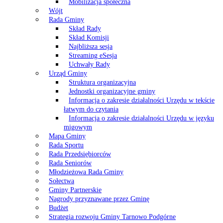
Mobilizacja społeczna
Wójt
Rada Gminy
Skład Rady
Skład Komisji
Najbliższa sesja
Streaming eSesja
Uchwały Rady
Urząd Gminy
Struktura organizacyjna
Jednostki organizacyjne gminy
Informacja o zakresie działalności Urzędu w tekście
łatwym do czytania
Informacja o zakresie działalności Urzędu w języku
migowym
Mapa Gminy
Rada Sportu
Rada Przedsiębiorców
Rada Seniorów
Młodzieżowa Rada Gminy
Sołectwa
Gminy Partnerskie
Nagrody przyznawane przez Gminę
Budżet
Strategia rozwoju Gminy Tarnowo Podgórne