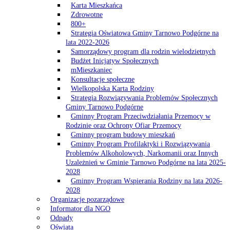
Karta Mieszkańca
Zdrowotne
800+
Strategia Oświatowa Gminy Tarnowo Podgórne na
lata 2022-2026
Samorządowy program dla rodzin wielodzietnych
Budżet Inicjatyw Społecznych
mMieszkaniec
Konsultacje społeczne
Wielkopolska Karta Rodziny
Strategia Rozwiązywania Problemów Społecznych
Gminy Tarnowo Podgórne
Gminny Program Przeciwdziałania Przemocy w
Rodzinie oraz Ochrony Ofiar Przemocy
Gminny program budowy mieszkań
Gminny Program Profilaktyki i Rozwiązywania
Problemów Alkoholowych, Narkomanii oraz Innych
Uzależnień w Gminie Tarnowo Podgórne na lata 2025-
2028
Gminny Program Wspierania Rodziny na lata 2026-
2028
Organizacje pozarządowe
Informator dla NGO
Odpady
Oświata