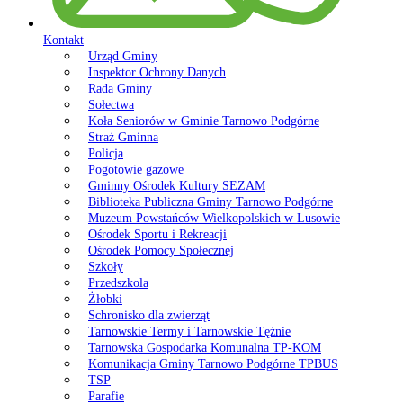
Kontakt
Urząd Gminy
Inspektor Ochrony Danych
Rada Gminy
Sołectwa
Koła Seniorów w Gminie Tarnowo Podgórne
Straż Gminna
Policja
Pogotowie gazowe
Gminny Ośrodek Kultury SEZAM
Biblioteka Publiczna Gminy Tarnowo Podgórne
Muzeum Powstańców Wielkopolskich w Lusowie
Ośrodek Sportu i Rekreacji
Ośrodek Pomocy Społecznej
Szkoły
Przedszkola
Żłobki
Schronisko dla zwierząt
Tarnowskie Termy i Tarnowskie Tężnie
Tarnowska Gospodarka Komunalna TP-KOM
Komunikacja Gminy Tarnowo Podgórne TPBUS
TSP
Parafie