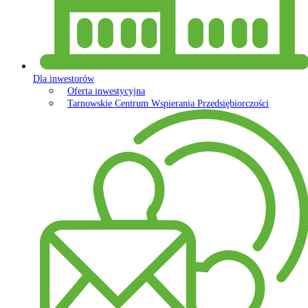
Dla inwestorów
Oferta inwestycyjna
Tarnowskie Centrum Wspierania Przedsiębiorczości