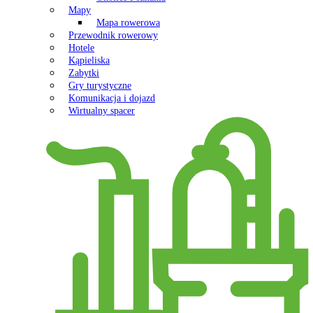
Mapy
Mapa rowerowa
Przewodnik rowerowy
Hotele
Kąpieliska
Zabytki
Gry turystyczne
Komunikacja i dojazd
Wirtualny spacer