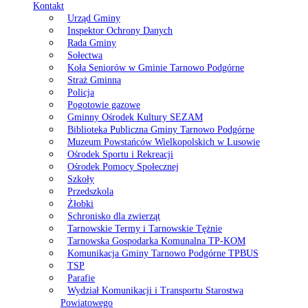
Kontakt
Urząd Gminy
Inspektor Ochrony Danych
Rada Gminy
Sołectwa
Koła Seniorów w Gminie Tarnowo Podgórne
Straż Gminna
Policja
Pogotowie gazowe
Gminny Ośrodek Kultury SEZAM
Biblioteka Publiczna Gminy Tarnowo Podgórne
Muzeum Powstańców Wielkopolskich w Lusowie
Ośrodek Sportu i Rekreacji
Ośrodek Pomocy Społecznej
Szkoły
Przedszkola
Żłobki
Schronisko dla zwierząt
Tarnowskie Termy i Tarnowskie Tężnie
Tarnowska Gospodarka Komunalna TP-KOM
Komunikacja Gminy Tarnowo Podgórne TPBUS
TSP
Parafie
Wydział Komunikacji i Transportu Starostwa
Powiatowego