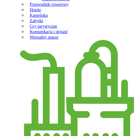
Przewodnik rowerowy
Hotele
Kąpieliska
Zabytki
Gry turystyczne
Komunikacja i dojazd
Wirtualny spacer