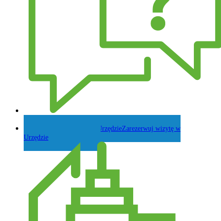
Zadaj pytanie Wójtowi
Zarezerwuj wizytę w
Urzędzie