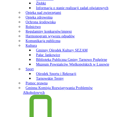
Żłobki
Informacja o stanie realizacji zadań oświatowych
Opieka nad zwierzętami
Opieka zdrowotna
Ochrona środowiska
Rolnictwo
Regulaminy konkursów/imprez
Harmonogram wywozu odpadów
Komunikacja publiczna
Kultura
Gminny Ośrodek Kultury SEZAM
Pałac Jankowice
Biblioteka Publiczna Gminy Tarnowo Podgórne
Muzeum Powstańców Wielkopolskich w Lusowie
Sport
Ośrodek Sportu i Rekreacji
Tarnowskie Termy
Pomoc prawna
Gminna Komisja Rozwiązywania Problemów
Alkoholowych