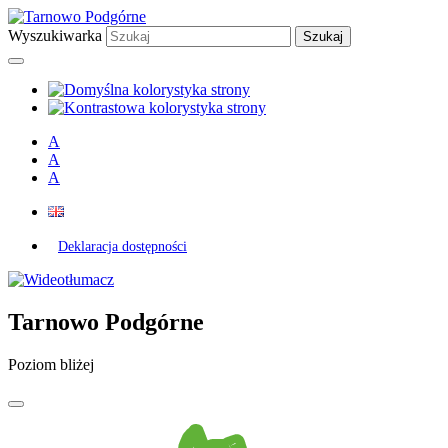
Przejdź
Przejdź
Przejdź
do
do
do
Wyszukiwarka
treści
wyszukiwarki
głównego
menu
A
A
A
Deklaracja dostępności
Odnośnik
do
wideotłumacza
Tarnowo Podgórne
Poziom bliżej