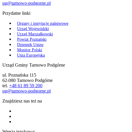
ug@tarnowo-podgorne.pl
Przydatne linki
Organy i instytucje państwowe
Urząd Wojewódzki
Urząd Marszałkowski
Powiat Poznański
Dziennik Ustaw
Monitor Polski
Unia Europejska
Urząd Gminy Tarnowo Podgórne
ul. Poznańska 115
62-080 Tarnowo Podgórne
tel.
+48 61 89 59 200
ug@tarnowo-podgorne.pl
Znajdziesz nas też na
Wersja językowa: