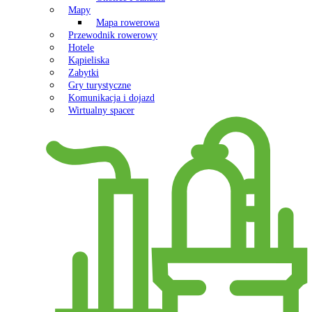
Mapy
Mapa rowerowa
Przewodnik rowerowy
Hotele
Kąpieliska
Zabytki
Gry turystyczne
Komunikacja i dojazd
Wirtualny spacer