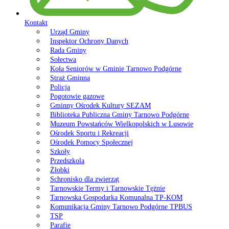
Kontakt
Urząd Gminy
Inspektor Ochrony Danych
Rada Gminy
Sołectwa
Koła Seniorów w Gminie Tarnowo Podgórne
Straż Gminna
Policja
Pogotowie gazowe
Gminny Ośrodek Kultury SEZAM
Biblioteka Publiczna Gminy Tarnowo Podgórne
Muzeum Powstańców Wielkopolskich w Lusowie
Ośrodek Sportu i Rekreacji
Ośrodek Pomocy Społecznej
Szkoły
Przedszkola
Żłobki
Schronisko dla zwierząt
Tarnowskie Termy i Tarnowskie Tężnie
Tarnowska Gospodarka Komunalna TP-KOM
Komunikacja Gminy Tarnowo Podgórne TPBUS
TSP
Parafie