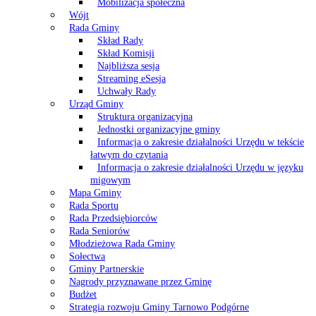
Mobilizacja społeczna
Wójt
Rada Gminy
Skład Rady
Skład Komisji
Najbliższa sesja
Streaming eSesja
Uchwały Rady
Urząd Gminy
Struktura organizacyjna
Jednostki organizacyjne gminy
Informacja o zakresie działalności Urzędu w tekście
łatwym do czytania
Informacja o zakresie działalności Urzędu w języku
migowym
Mapa Gminy
Rada Sportu
Rada Przedsiębiorców
Rada Seniorów
Młodzieżowa Rada Gminy
Sołectwa
Gminy Partnerskie
Nagrody przyznawane przez Gminę
Budżet
Strategia rozwoju Gminy Tarnowo Podgórne