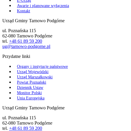
E-Urząd
Awarie i planowane wyłączenia
Kontakt
Urząd Gminy Tarnowo Podgórne
ul. Poznańska 115
62-080 Tarnowo Podgórne
tel.
+48 61 89 59 200
ug@tarnowo-podgorne.pl
Przydatne linki
Organy i instytucje państwowe
Urząd Wojewódzki
Urząd Marszałkowski
Powiat Poznański
Dziennik Ustaw
Monitor Polski
Unia Europejska
Urząd Gminy Tarnowo Podgórne
ul. Poznańska 115
62-080 Tarnowo Podgórne
tel.
+48 61 89 59 200