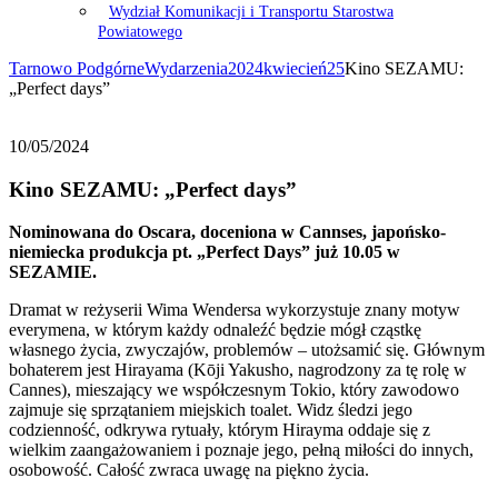
Wydział Komunikacji i Transportu Starostwa
Powiatowego
Tarnowo Podgórne
Wydarzenia
2024
kwiecień
25
Kino SEZAMU:
„Perfect days”
10/05/2024
Kino SEZAMU: „Perfect days”
Nominowana do Oscara, doceniona w Cannses, japońsko-
niemiecka produkcja pt. „Perfect Days” już 10.05 w
SEZAMIE.
Dramat w reżyserii Wima Wendersa wykorzystuje znany motyw
everymena, w którym każdy odnaleźć będzie mógł cząstkę
własnego życia, zwyczajów, problemów – utożsamić się. Głównym
bohaterem jest Hirayama (Kōji Yakusho, nagrodzony za tę rolę w
Cannes), mieszający we współczesnym Tokio, który zawodowo
zajmuje się sprzątaniem miejskich toalet. Widz śledzi jego
codzienność, odkrywa rytuały, którym Hirayma oddaje się z
wielkim zaangażowaniem i poznaje jego, pełną miłości do innych,
osobowość. Całość zwraca uwagę na piękno życia.