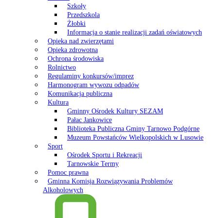
Szkoły
Przedszkola
Żłobki
Informacja o stanie realizacji zadań oświatowych
Opieka nad zwierzętami
Opieka zdrowotna
Ochrona środowiska
Rolnictwo
Regulaminy konkursów/imprez
Harmonogram wywozu odpadów
Komunikacja publiczna
Kultura
Gminny Ośrodek Kultury SEZAM
Pałac Jankowice
Biblioteka Publiczna Gminy Tarnowo Podgórne
Muzeum Powstańców Wielkopolskich w Lusowie
Sport
Ośrodek Sportu i Rekreacji
Tarnowskie Termy
Pomoc prawna
Gminna Komisja Rozwiązywania Problemów
Alkoholowych