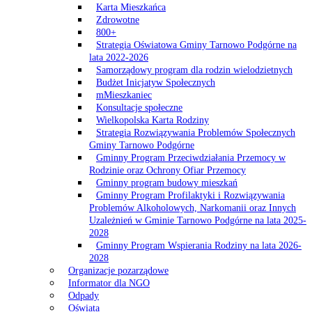
Karta Mieszkańca
Zdrowotne
800+
Strategia Oświatowa Gminy Tarnowo Podgórne na
lata 2022-2026
Samorządowy program dla rodzin wielodzietnych
Budżet Inicjatyw Społecznych
mMieszkaniec
Konsultacje społeczne
Wielkopolska Karta Rodziny
Strategia Rozwiązywania Problemów Społecznych
Gminy Tarnowo Podgórne
Gminny Program Przeciwdziałania Przemocy w
Rodzinie oraz Ochrony Ofiar Przemocy
Gminny program budowy mieszkań
Gminny Program Profilaktyki i Rozwiązywania
Problemów Alkoholowych, Narkomanii oraz Innych
Uzależnień w Gminie Tarnowo Podgórne na lata 2025-
2028
Gminny Program Wspierania Rodziny na lata 2026-
2028
Organizacje pozarządowe
Informator dla NGO
Odpady
Oświata