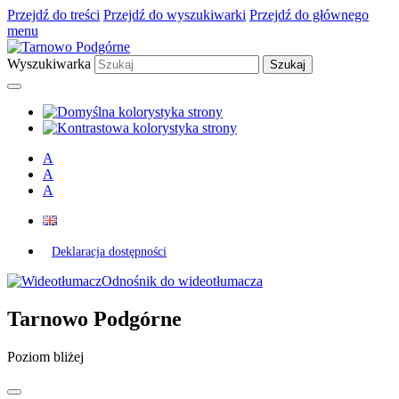
Przejdź do treści
Przejdź do wyszukiwarki
Przejdź do głównego
menu
Wyszukiwarka
A
A
A
Deklaracja dostępności
Odnośnik do wideotłumacza
Tarnowo Podgórne
Poziom bliżej