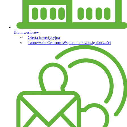
Dla inwestorów
Oferta inwestycyjna
Tarnowskie Centrum Wspierania Przedsiębiorczości