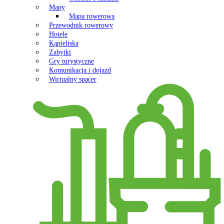
Mapy
Mapa rowerowa
Przewodnik rowerowy
Hotele
Kąpieliska
Zabytki
Gry turystyczne
Komunikacja i dojazd
Wirtualny spacer