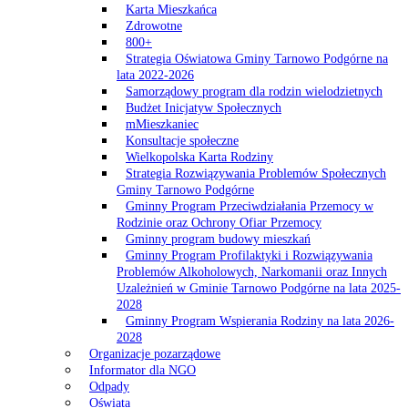
Karta Mieszkańca
Zdrowotne
800+
Strategia Oświatowa Gminy Tarnowo Podgórne na
lata 2022-2026
Samorządowy program dla rodzin wielodzietnych
Budżet Inicjatyw Społecznych
mMieszkaniec
Konsultacje społeczne
Wielkopolska Karta Rodziny
Strategia Rozwiązywania Problemów Społecznych
Gminy Tarnowo Podgórne
Gminny Program Przeciwdziałania Przemocy w
Rodzinie oraz Ochrony Ofiar Przemocy
Gminny program budowy mieszkań
Gminny Program Profilaktyki i Rozwiązywania
Problemów Alkoholowych, Narkomanii oraz Innych
Uzależnień w Gminie Tarnowo Podgórne na lata 2025-
2028
Gminny Program Wspierania Rodziny na lata 2026-
2028
Organizacje pozarządowe
Informator dla NGO
Odpady
Oświata