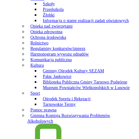
Szkoły
Przedszkola
Żłobki
Informacja o stanie realizacji zadań oświatowych
Opieka nad zwierzętami
Opieka zdrowotna
Ochrona środowiska
Rolnictwo
Regulaminy konkursów/imprez
Harmonogram wywozu odpadów
Komunikacja publiczna
Kultura
Gminny Ośrodek Kultury SEZAM
Pałac Jankowice
Biblioteka Publiczna Gminy Tarnowo Podgórne
Muzeum Powstańców Wielkopolskich w Lusowie
Sport
Ośrodek Sportu i Rekreacji
Tarnowskie Termy
Pomoc prawna
Gminna Komisja Rozwiązywania Problemów
Alkoholowych