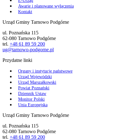
E-Urząd
Awarie i planowane wyłączenia
Kontakt
Urząd Gminy Tarnowo Podgórne
ul. Poznańska 115
62-080 Tarnowo Podgórne
tel.
+48 61 89 59 200
ug@tarnowo-podgorne.pl
Przydatne linki
Organy i instytucje państwowe
Urząd Wojewódzki
Urząd Marszałkowski
Powiat Poznański
Dziennik Ustaw
Monitor Polski
Unia Europejska
Urząd Gminy Tarnowo Podgórne
ul. Poznańska 115
62-080 Tarnowo Podgórne
tel.
+48 61 89 59 200