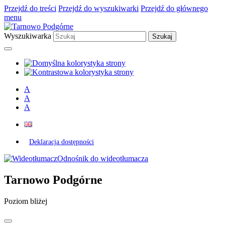
Przejdź do treści
Przejdź do wyszukiwarki
Przejdź do głównego
menu
Wyszukiwarka
A
A
A
Deklaracja dostępności
Odnośnik do wideotłumacza
Tarnowo Podgórne
Poziom bliżej