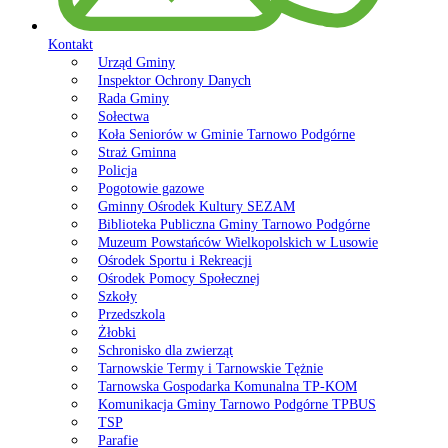
Kontakt
Urząd Gminy
Inspektor Ochrony Danych
Rada Gminy
Sołectwa
Koła Seniorów w Gminie Tarnowo Podgórne
Straż Gminna
Policja
Pogotowie gazowe
Gminny Ośrodek Kultury SEZAM
Biblioteka Publiczna Gminy Tarnowo Podgórne
Muzeum Powstańców Wielkopolskich w Lusowie
Ośrodek Sportu i Rekreacji
Ośrodek Pomocy Społecznej
Szkoły
Przedszkola
Żłobki
Schronisko dla zwierząt
Tarnowskie Termy i Tarnowskie Tężnie
Tarnowska Gospodarka Komunalna TP-KOM
Komunikacja Gminy Tarnowo Podgórne TPBUS
TSP
Parafie