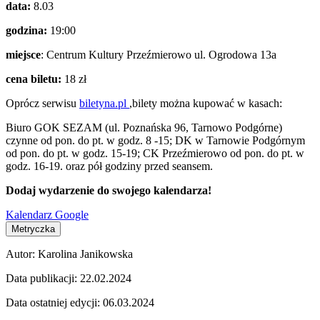
data:
8.03
godzina:
19:00
miejsce
: Centrum Kultury Przeźmierowo ul. Ogrodowa 13a
cena biletu:
18 zł
Oprócz serwisu
biletyna.pl
,bilety można kupować w kasach:
Biuro GOK SEZAM (ul. Poznańska 96, Tarnowo Podgórne)
czynne od pon. do pt. w godz. 8 -15; DK w Tarnowie Podgórnym
od pon. do pt. w godz. 15-19; CK Przeźmierowo od pon. do pt. w
godz. 16-19. oraz pół godziny przed seansem.
Dodaj wydarzenie do swojego kalendarza!
Kalendarz Google
Metryczka
Autor:
Karolina Janikowska
Data publikacji:
22.02.2024
Data ostatniej edycji:
06.03.2024