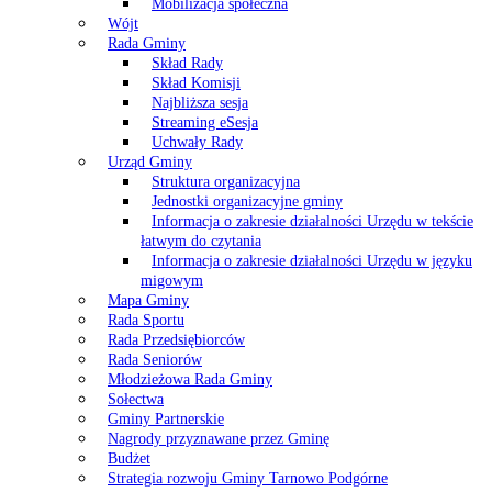
Mobilizacja społeczna
Wójt
Rada Gminy
Skład Rady
Skład Komisji
Najbliższa sesja
Streaming eSesja
Uchwały Rady
Urząd Gminy
Struktura organizacyjna
Jednostki organizacyjne gminy
Informacja o zakresie działalności Urzędu w tekście
łatwym do czytania
Informacja o zakresie działalności Urzędu w języku
migowym
Mapa Gminy
Rada Sportu
Rada Przedsiębiorców
Rada Seniorów
Młodzieżowa Rada Gminy
Sołectwa
Gminy Partnerskie
Nagrody przyznawane przez Gminę
Budżet
Strategia rozwoju Gminy Tarnowo Podgórne