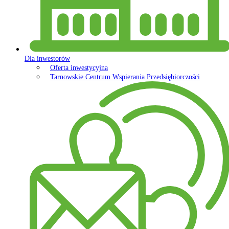
Dla inwestorów
Oferta inwestycyjna
Tarnowskie Centrum Wspierania Przedsiębiorczości