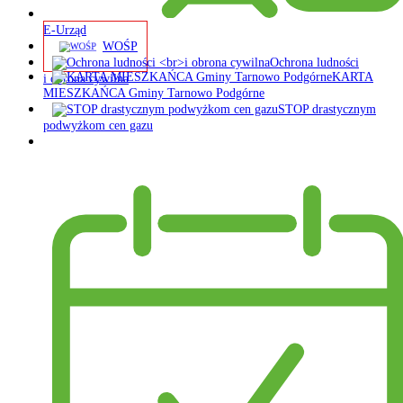
E-Urząd
WOŚP
Ochrona ludności
KARTA
i obrona cywilna
MIESZKAŃCA Gminy Tarnowo Podgórne
STOP drastycznym
podwyżkom cen gazu