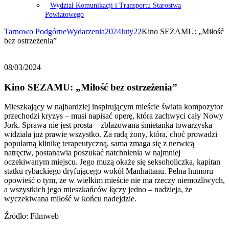
Wydział Komunikacji i Transportu Starostwa
Powiatowego
Tarnowo Podgórne
Wydarzenia
2024
luty
22
Kino SEZAMU: „Miłość
bez ostrzeżenia”
08/03/2024
Kino SEZAMU: „Miłość bez ostrzeżenia”
Mieszkający w najbardziej inspirującym mieście świata kompozytor
przechodzi kryzys – musi napisać operę, która zachwyci cały Nowy
Jork. Sprawa nie jest prosta – zblazowana śmietanka towarzyska
widziała już prawie wszystko. Za radą żony, która, choć prowadzi
popularną klinikę terapeutyczną, sama zmaga się z nerwicą
natręctw, postanawia poszukać natchnienia w najmniej
oczekiwanym miejscu. Jego muzą okaże się seksoholiczka, kapitan
statku rybackiego dryfującego wokół Manhattanu. Pełna humoru
opowieść o tym, że w wielkim mieście nie ma rzeczy niemożliwych,
a wszystkich jego mieszkańców łączy jedno – nadzieja, że
wyczekiwana miłość w końcu nadejdzie.
Źródło: Filmweb