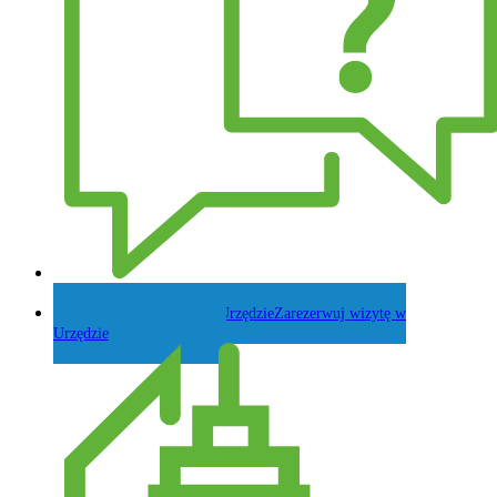
Zadaj pytanie Wójtowi
Zarezerwuj wizytę w
Urzędzie