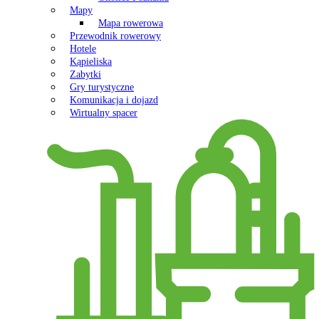
Mapy
Mapa rowerowa
Przewodnik rowerowy
Hotele
Kąpieliska
Zabytki
Gry turystyczne
Komunikacja i dojazd
Wirtualny spacer