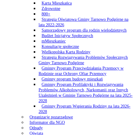
Karta Mieszkańca
Zdrowotne
800+
Strategia Oświatowa Gminy Tarnowo Podgórne na
lata 2022-2026
Samorządowy program dla rodzin wielodzietnych
Budżet Inicjatyw Społecznych
mMieszkaniec
Konsultacje społeczne
Wielkopolska Karta Rodziny
Strategia Rozwiązywania Problemów Społecznych
Gminy Tarnowo Podgórne
Gminny Program Przeciwdziałania Przemocy w
Rodzinie oraz Ochrony Ofiar Przemocy
Gminny program budowy mieszkań
Gminny Program Profilaktyki i Rozwiązywania
Problemów Alkoholowych, Narkomanii oraz Innych
Uzależnień w Gminie Tarnowo Podgórne na lata 2025-
2028
Gminny Program Wspierania Rodziny na lata 2026-
2028
Organizacje pozarządowe
Informator dla NGO
Odpady
Oświata