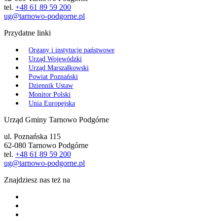
tel.
+48 61 89 59 200
ug@tarnowo-podgorne.pl
Przydatne linki
Organy i instytucje państwowe
Urząd Wojewódzki
Urząd Marszałkowski
Powiat Poznański
Dziennik Ustaw
Monitor Polski
Unia Europejska
Urząd Gminy Tarnowo Podgórne
ul. Poznańska 115
62-080 Tarnowo Podgórne
tel.
+48 61 89 59 200
ug@tarnowo-podgorne.pl
Znajdziesz nas też na