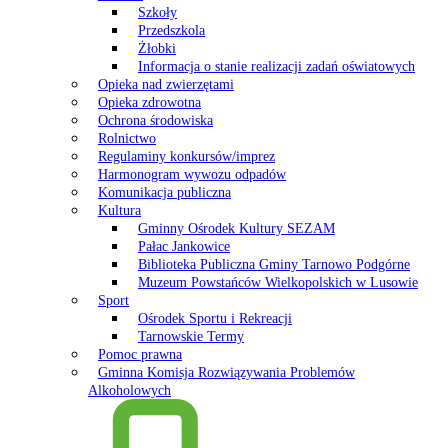
Szkoły
Przedszkola
Żłobki
Informacja o stanie realizacji zadań oświatowych
Opieka nad zwierzętami
Opieka zdrowotna
Ochrona środowiska
Rolnictwo
Regulaminy konkursów/imprez
Harmonogram wywozu odpadów
Komunikacja publiczna
Kultura
Gminny Ośrodek Kultury SEZAM
Pałac Jankowice
Biblioteka Publiczna Gminy Tarnowo Podgórne
Muzeum Powstańców Wielkopolskich w Lusowie
Sport
Ośrodek Sportu i Rekreacji
Tarnowskie Termy
Pomoc prawna
Gminna Komisja Rozwiązywania Problemów
Alkoholowych