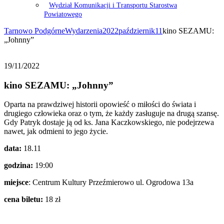
Wydział Komunikacji i Transportu Starostwa
Powiatowego
Tarnowo Podgórne
Wydarzenia
2022
październik
11
kino SEZAMU:
„Johnny”
19/11/2022
kino SEZAMU: „Johnny”
Oparta na prawdziwej historii opowieść o miłości do świata i
drugiego człowieka oraz o tym, że każdy zasługuje na drugą szansę.
Gdy Patryk dostaje ją od ks. Jana Kaczkowskiego, nie podejrzewa
nawet, jak odmieni to jego życie.
data:
18.11
godzina:
19:00
miejsce
: Centrum Kultury Przeźmierowo ul. Ogrodowa 13a
cena biletu:
18 zł