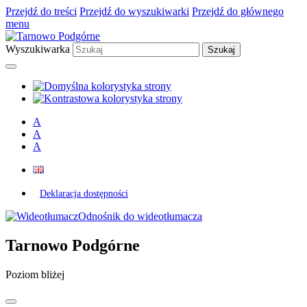
Przejdź do treści
Przejdź do wyszukiwarki
Przejdź do głównego
menu
Wyszukiwarka
A
A
A
Deklaracja dostępności
Odnośnik do wideotłumacza
Tarnowo Podgórne
Poziom bliżej