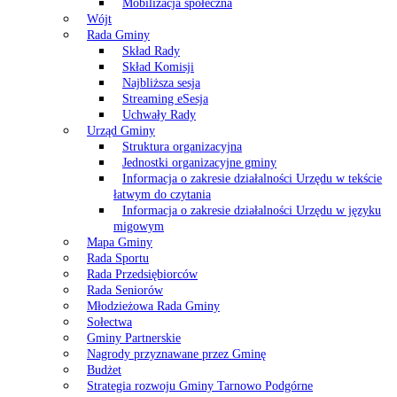
Mobilizacja społeczna
Wójt
Rada Gminy
Skład Rady
Skład Komisji
Najbliższa sesja
Streaming eSesja
Uchwały Rady
Urząd Gminy
Struktura organizacyjna
Jednostki organizacyjne gminy
Informacja o zakresie działalności Urzędu w tekście
łatwym do czytania
Informacja o zakresie działalności Urzędu w języku
migowym
Mapa Gminy
Rada Sportu
Rada Przedsiębiorców
Rada Seniorów
Młodzieżowa Rada Gminy
Sołectwa
Gminy Partnerskie
Nagrody przyznawane przez Gminę
Budżet
Strategia rozwoju Gminy Tarnowo Podgórne