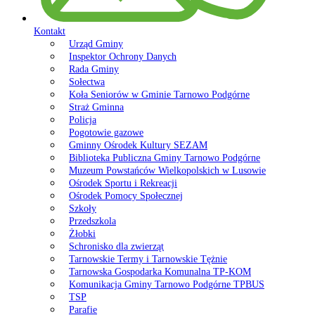
Kontakt
Urząd Gminy
Inspektor Ochrony Danych
Rada Gminy
Sołectwa
Koła Seniorów w Gminie Tarnowo Podgórne
Straż Gminna
Policja
Pogotowie gazowe
Gminny Ośrodek Kultury SEZAM
Biblioteka Publiczna Gminy Tarnowo Podgórne
Muzeum Powstańców Wielkopolskich w Lusowie
Ośrodek Sportu i Rekreacji
Ośrodek Pomocy Społecznej
Szkoły
Przedszkola
Żłobki
Schronisko dla zwierząt
Tarnowskie Termy i Tarnowskie Tężnie
Tarnowska Gospodarka Komunalna TP-KOM
Komunikacja Gminy Tarnowo Podgórne TPBUS
TSP
Parafie