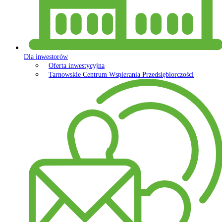
Dla inwestorów
Oferta inwestycyjna
Tarnowskie Centrum Wspierania Przedsiębiorczości