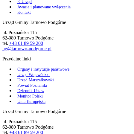
E-Urząd
Awarie i planowane wyłączenia
Kontakt
Urząd Gminy Tarnowo Podgórne
ul. Poznańska 115
62-080 Tarnowo Podgórne
tel.
+48 61 89 59 200
ug@tarnowo-podgorne.pl
Przydatne linki
Organy i instytucje państwowe
Urząd Wojewódzki
Urząd Marszałkowski
Powiat Poznański
Dziennik Ustaw
Monitor Polski
Unia Europejska
Urząd Gminy Tarnowo Podgórne
ul. Poznańska 115
62-080 Tarnowo Podgórne
tel.
+48 61 89 59 200