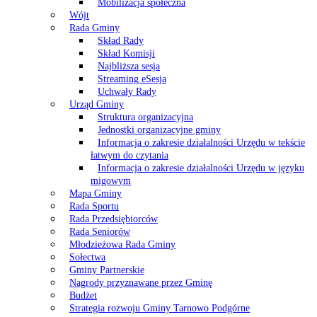
Mobilizacja społeczna
Wójt
Rada Gminy
Skład Rady
Skład Komisji
Najbliższa sesja
Streaming eSesja
Uchwały Rady
Urząd Gminy
Struktura organizacyjna
Jednostki organizacyjne gminy
Informacja o zakresie działalności Urzędu w tekście
łatwym do czytania
Informacja o zakresie działalności Urzędu w języku
migowym
Mapa Gminy
Rada Sportu
Rada Przedsiębiorców
Rada Seniorów
Młodzieżowa Rada Gminy
Sołectwa
Gminy Partnerskie
Nagrody przyznawane przez Gminę
Budżet
Strategia rozwoju Gminy Tarnowo Podgórne