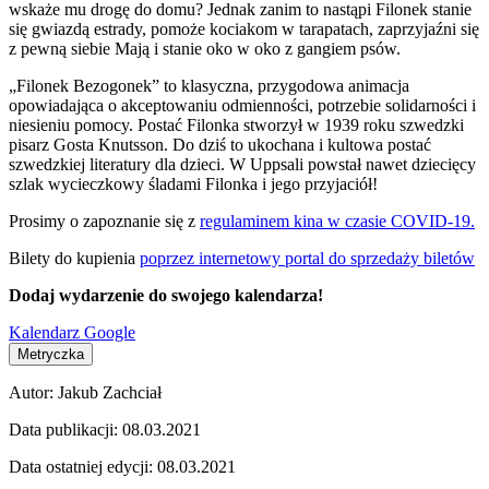
wskaże mu drogę do domu? Jednak zanim to nastąpi Filonek stanie
się gwiazdą estrady, pomoże kociakom w tarapatach, zaprzyjaźni się
z pewną siebie Mają i stanie oko w oko z gangiem psów.
„Filonek Bezogonek” to klasyczna, przygodowa animacja
opowiadająca o akceptowaniu odmienności, potrzebie solidarności i
niesieniu pomocy. Postać Filonka stworzył w 1939 roku szwedzki
pisarz Gosta Knutsson. Do dziś to ukochana i kultowa postać
szwedzkiej literatury dla dzieci. W Uppsali powstał nawet dziecięcy
szlak wycieczkowy śladami Filonka i jego przyjaciół!
Prosimy o zapoznanie się z
regulaminem kina w czasie COVID-19.
Bilety do kupienia
poprzez internetowy portal do sprzedaży biletów
Dodaj wydarzenie do swojego kalendarza!
Kalendarz Google
Metryczka
Autor:
Jakub Zachciał
Data publikacji:
08.03.2021
Data ostatniej edycji:
08.03.2021