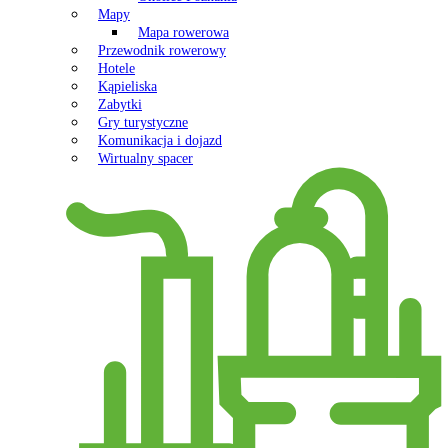
Mapy
Mapa rowerowa
Przewodnik rowerowy
Hotele
Kąpieliska
Zabytki
Gry turystyczne
Komunikacja i dojazd
Wirtualny spacer