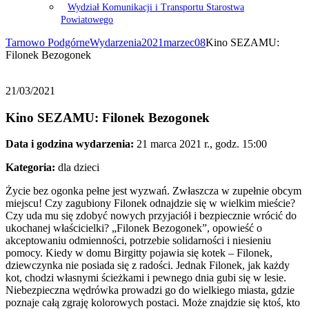
Wydział Komunikacji i Transportu Starostwa
Powiatowego
Tarnowo Podgórne
Wydarzenia
2021
marzec
08
Kino SEZAMU:
Filonek Bezogonek
21/03/2021
Kino SEZAMU: Filonek Bezogonek
Data i godzina wydarzenia:
21 marca 2021 r., godz. 15:00
Kategoria:
dla dzieci
Życie bez ogonka pełne jest wyzwań. Zwłaszcza w zupełnie obcym
miejscu! Czy zagubiony Filonek odnajdzie się w wielkim mieście?
Czy uda mu się zdobyć nowych przyjaciół i bezpiecznie wrócić do
ukochanej właścicielki? „Filonek Bezogonek”, opowieść o
akceptowaniu odmienności, potrzebie solidarności i niesieniu
pomocy. Kiedy w domu Birgitty pojawia się kotek – Filonek,
dziewczynka nie posiada się z radości. Jednak Filonek, jak każdy
kot, chodzi własnymi ścieżkami i pewnego dnia gubi się w lesie.
Niebezpieczna wędrówka prowadzi go do wielkiego miasta, gdzie
poznaje całą zgraję kolorowych postaci. Może znajdzie się ktoś, kto