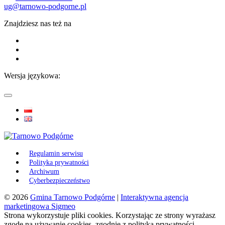
ug@tarnowo-podgorne.pl
Znajdziesz nas też na
Wersja językowa:
Regulamin serwisu
Polityka prywatności
Archiwum
Cyberbezpieczeństwo
© 2026
Gmina Tarnowo Podgórne
|
Interaktywna agencja
marketingowa Sigmeo
Strona wykorzystuje pliki cookies. Korzystając ze strony wyrażasz
zgodę na używanie cookies, zgodnie z polityką prywatności