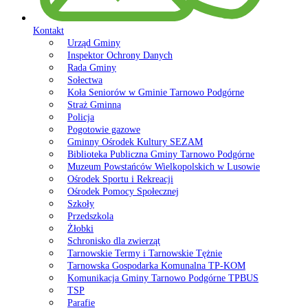
Kontakt
Urząd Gminy
Inspektor Ochrony Danych
Rada Gminy
Sołectwa
Koła Seniorów w Gminie Tarnowo Podgórne
Straż Gminna
Policja
Pogotowie gazowe
Gminny Ośrodek Kultury SEZAM
Biblioteka Publiczna Gminy Tarnowo Podgórne
Muzeum Powstańców Wielkopolskich w Lusowie
Ośrodek Sportu i Rekreacji
Ośrodek Pomocy Społecznej
Szkoły
Przedszkola
Żłobki
Schronisko dla zwierząt
Tarnowskie Termy i Tarnowskie Tężnie
Tarnowska Gospodarka Komunalna TP-KOM
Komunikacja Gminy Tarnowo Podgórne TPBUS
TSP
Parafie