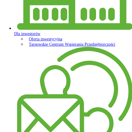
Dla inwestorów
Oferta inwestycyjna
Tarnowskie Centrum Wspierania Przedsiębiorczości