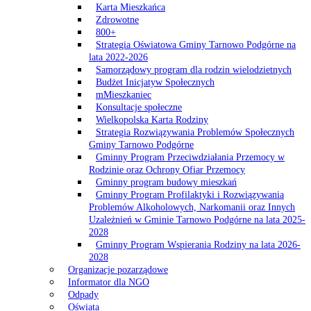
Karta Mieszkańca
Zdrowotne
800+
Strategia Oświatowa Gminy Tarnowo Podgórne na
lata 2022-2026
Samorządowy program dla rodzin wielodzietnych
Budżet Inicjatyw Społecznych
mMieszkaniec
Konsultacje społeczne
Wielkopolska Karta Rodziny
Strategia Rozwiązywania Problemów Społecznych
Gminy Tarnowo Podgórne
Gminny Program Przeciwdziałania Przemocy w
Rodzinie oraz Ochrony Ofiar Przemocy
Gminny program budowy mieszkań
Gminny Program Profilaktyki i Rozwiązywania
Problemów Alkoholowych, Narkomanii oraz Innych
Uzależnień w Gminie Tarnowo Podgórne na lata 2025-
2028
Gminny Program Wspierania Rodziny na lata 2026-
2028
Organizacje pozarządowe
Informator dla NGO
Odpady
Oświata