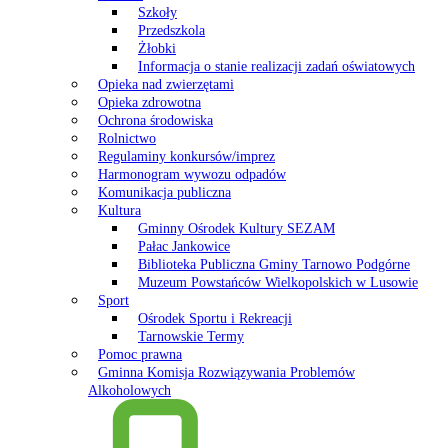
Szkoły
Przedszkola
Żłobki
Informacja o stanie realizacji zadań oświatowych
Opieka nad zwierzętami
Opieka zdrowotna
Ochrona środowiska
Rolnictwo
Regulaminy konkursów/imprez
Harmonogram wywozu odpadów
Komunikacja publiczna
Kultura
Gminny Ośrodek Kultury SEZAM
Pałac Jankowice
Biblioteka Publiczna Gminy Tarnowo Podgórne
Muzeum Powstańców Wielkopolskich w Lusowie
Sport
Ośrodek Sportu i Rekreacji
Tarnowskie Termy
Pomoc prawna
Gminna Komisja Rozwiązywania Problemów
Alkoholowych