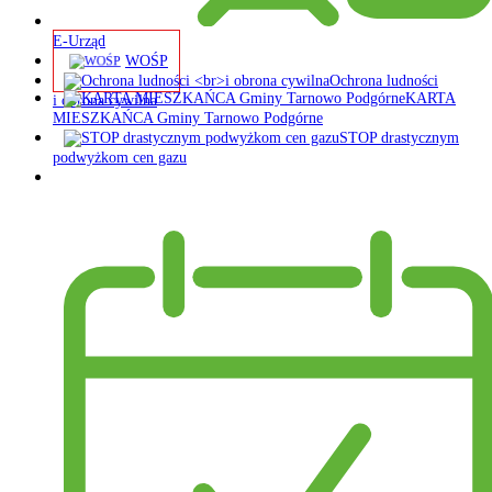
E-Urząd
WOŚP
Ochrona ludności
KARTA
i obrona cywilna
MIESZKAŃCA Gminy Tarnowo Podgórne
STOP drastycznym
podwyżkom cen gazu