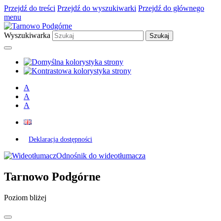
Przejdź do treści
Przejdź do wyszukiwarki
Przejdź do głównego
menu
Wyszukiwarka
A
A
A
Deklaracja dostępności
Odnośnik do wideotłumacza
Tarnowo Podgórne
Poziom bliżej