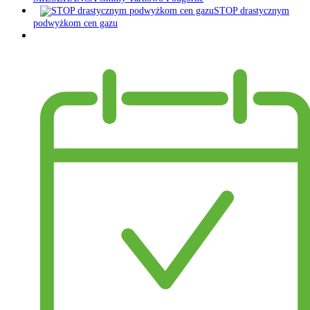
STOP drastycznym
podwyżkom cen gazu