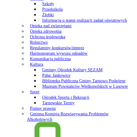
Szkoły
Przedszkola
Żłobki
Informacja o stanie realizacji zadań oświatowych
Opieka nad zwierzętami
Opieka zdrowotna
Ochrona środowiska
Rolnictwo
Regulaminy konkursów/imprez
Harmonogram wywozu odpadów
Komunikacja publiczna
Kultura
Gminny Ośrodek Kultury SEZAM
Pałac Jankowice
Biblioteka Publiczna Gminy Tarnowo Podgórne
Muzeum Powstańców Wielkopolskich w Lusowie
Sport
Ośrodek Sportu i Rekreacji
Tarnowskie Termy
Pomoc prawna
Gminna Komisja Rozwiązywania Problemów
Alkoholowych