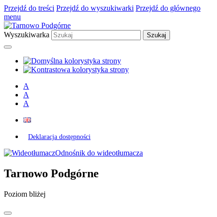
Przejdź do treści
Przejdź do wyszukiwarki
Przejdź do głównego
menu
Wyszukiwarka
A
A
A
Deklaracja dostępności
Odnośnik do wideotłumacza
Tarnowo Podgórne
Poziom bliżej