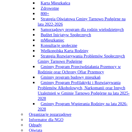
Karta Mieszkańca
Zdrowotne
800+
Strategia Oświatowa Gminy Tarnowo Podgórne na
lata 2022-2026
Samorządowy program dla rodzin wielodzietnych
Budżet Inicjatyw Społecznych
mMieszkaniec
Konsultacje społeczne
Wielkopolska Karta Rodziny
Strategia Rozwiązywania Problemów Społecznych
Gminy Tarnowo Podgórne
Gminny Program Przeciwdziałania Przemocy w
Rodzinie oraz Ochrony Ofiar Przemocy
Gminny program budowy mieszkań
Gminny Program Profilaktyki i Rozwiązywania
Problemów Alkoholowych, Narkomanii oraz Innych
Uzależnień w Gminie Tarnowo Podgórne na lata 2025-
2028
Gminny Program Wspierania Rodziny na lata 2026-
2028
Organizacje pozarządowe
Informator dla NGO
Odpady
Oświata