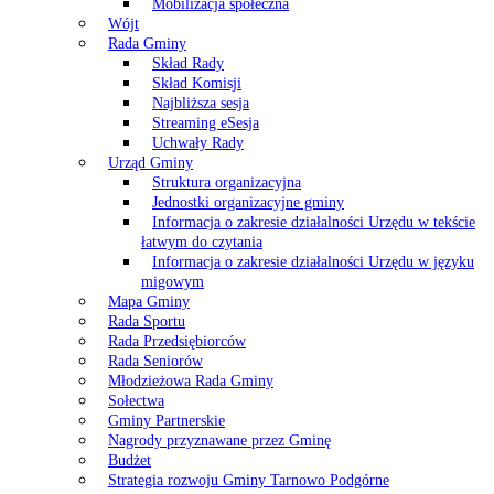
Mobilizacja społeczna
Wójt
Rada Gminy
Skład Rady
Skład Komisji
Najbliższa sesja
Streaming eSesja
Uchwały Rady
Urząd Gminy
Struktura organizacyjna
Jednostki organizacyjne gminy
Informacja o zakresie działalności Urzędu w tekście
łatwym do czytania
Informacja o zakresie działalności Urzędu w języku
migowym
Mapa Gminy
Rada Sportu
Rada Przedsiębiorców
Rada Seniorów
Młodzieżowa Rada Gminy
Sołectwa
Gminy Partnerskie
Nagrody przyznawane przez Gminę
Budżet
Strategia rozwoju Gminy Tarnowo Podgórne