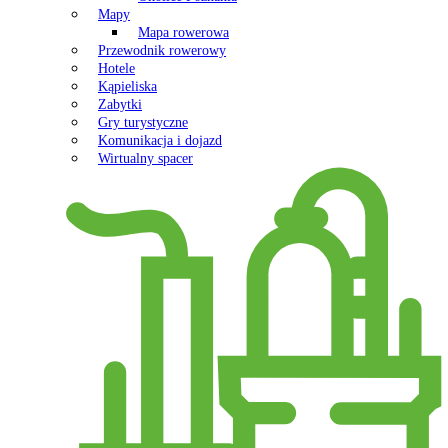
Mapy
Mapa rowerowa
Przewodnik rowerowy
Hotele
Kąpieliska
Zabytki
Gry turystyczne
Komunikacja i dojazd
Wirtualny spacer