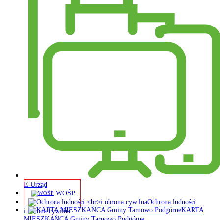
E-Urząd
WOŚP
Ochrona ludności
KARTA
i obrona cywilna
MIESZKAŃCA Gminy Tarnowo Podgórne