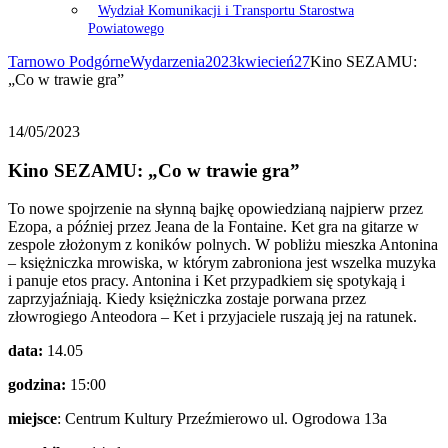
Wydział Komunikacji i Transportu Starostwa
Powiatowego
Tarnowo Podgórne
Wydarzenia
2023
kwiecień
27
Kino SEZAMU:
„Co w trawie gra”
14/05/2023
Kino SEZAMU: „Co w trawie gra”
To nowe spojrzenie na słynną bajkę opowiedzianą najpierw przez
Ezopa, a później przez Jeana de la Fontaine. Ket gra na gitarze w
zespole złożonym z koników polnych. W pobliżu mieszka Antonina
– księżniczka mrowiska, w którym zabroniona jest wszelka muzyka
i panuje etos pracy. Antonina i Ket przypadkiem się spotykają i
zaprzyjaźniają. Kiedy księżniczka zostaje porwana przez
złowrogiego Anteodora – Ket i przyjaciele ruszają jej na ratunek.
data:
14.05
godzina:
15:00
miejsce
: Centrum Kultury Przeźmierowo ul. Ogrodowa 13a