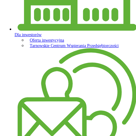
Dla inwestorów
Oferta inwestycyjna
Tarnowskie Centrum Wspierania Przedsiębiorczości