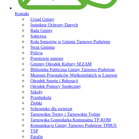
Kontakt
Urząd Gminy
Inspektor Ochrony Danych
Rada Gminy
Sołectwa
Koła Seniorów w Gminie Tarnowo Podgórne
Straż Gminna
Policja
Pogotowie gazowe
Gminny Ośrodek Kultury SEZAM
Biblioteka Publiczna Gminy Tarnowo Podgórne
Muzeum Powstańców Wielkopolskich w Lusowie
Ośrodek Sportu i Rekreacji
Ośrodek Pomocy Społecznej
Szkoły
Przedszkola
Żłobki
Schronisko dla zwierząt
Tarnowskie Termy i Tarnowskie Tężnie
Tarnowska Gospodarka Komunalna TP-KOM
Komunikacja Gminy Tarnowo Podgórne TPBUS
TSP
Parafie