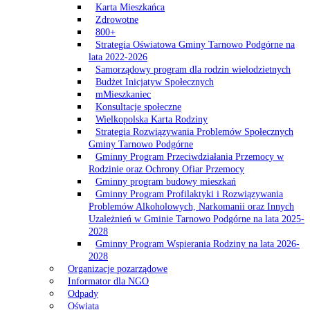
Karta Mieszkańca
Zdrowotne
800+
Strategia Oświatowa Gminy Tarnowo Podgórne na
lata 2022-2026
Samorządowy program dla rodzin wielodzietnych
Budżet Inicjatyw Społecznych
mMieszkaniec
Konsultacje społeczne
Wielkopolska Karta Rodziny
Strategia Rozwiązywania Problemów Społecznych
Gminy Tarnowo Podgórne
Gminny Program Przeciwdziałania Przemocy w
Rodzinie oraz Ochrony Ofiar Przemocy
Gminny program budowy mieszkań
Gminny Program Profilaktyki i Rozwiązywania
Problemów Alkoholowych, Narkomanii oraz Innych
Uzależnień w Gminie Tarnowo Podgórne na lata 2025-
2028
Gminny Program Wspierania Rodziny na lata 2026-
2028
Organizacje pozarządowe
Informator dla NGO
Odpady
Oświata