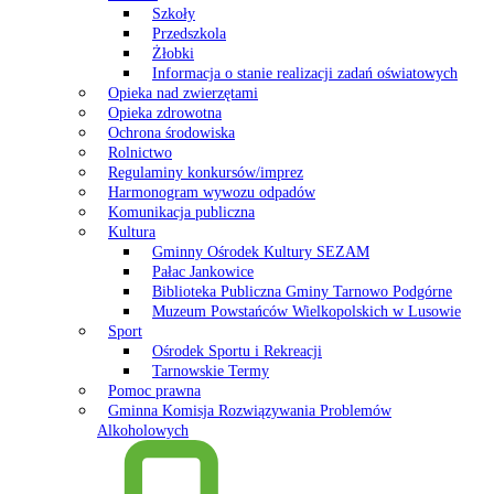
Szkoły
Przedszkola
Żłobki
Informacja o stanie realizacji zadań oświatowych
Opieka nad zwierzętami
Opieka zdrowotna
Ochrona środowiska
Rolnictwo
Regulaminy konkursów/imprez
Harmonogram wywozu odpadów
Komunikacja publiczna
Kultura
Gminny Ośrodek Kultury SEZAM
Pałac Jankowice
Biblioteka Publiczna Gminy Tarnowo Podgórne
Muzeum Powstańców Wielkopolskich w Lusowie
Sport
Ośrodek Sportu i Rekreacji
Tarnowskie Termy
Pomoc prawna
Gminna Komisja Rozwiązywania Problemów
Alkoholowych