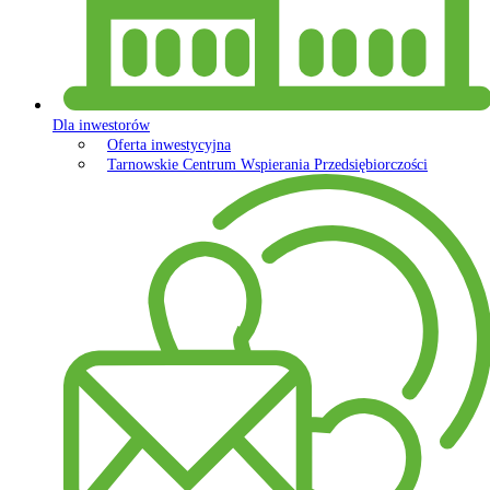
Dla inwestorów
Oferta inwestycyjna
Tarnowskie Centrum Wspierania Przedsiębiorczości