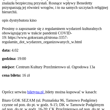
znalazła bezpieczną przystań. Rosnące wpływy Benedetty
przysparzają jej również wrogów, i to na samych szczytach religijnej
hierarchii.
opis dystrybutora kino
Prosimy o zapoznanie się z regulaminem wydarzeń kulturalnych
obowiązującym w trakcie pandemii COVID-
19: https://www.goksezam.pl/strona-3357-
regulamin_dot_wydarzen_organizowanych_w.html
data:
4.02
godzina:
19:00
miejsce
: Centrum Kultury Przeźmierowo ul. Ogrodowa 13a
cena biletu:
16 zł
Oprócz serwisu
biletyna.pl
,bilety można kupować w kasach:
Biuro GOK SEZAM (ul. Poznańska 96, Tarnowo Podgórne)
czynne od pon. do pt. w godz. 9-15; DK w Tarnowie Podgórnym
od pon. do pt. w godz. 16-20; CK Przeźmierowo od pon. do pt. w