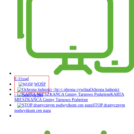
E-Urząd
WOŚP
Ochrona ludności
KARTA
i obrona cywilna
MIESZKAŃCA Gminy Tarnowo Podgórne
STOP drastycznym
podwyżkom cen gazu