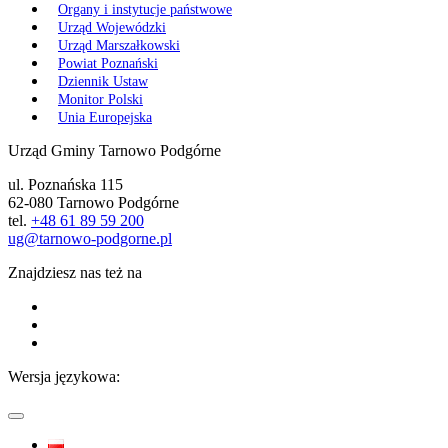
Organy i instytucje państwowe
Urząd Wojewódzki
Urząd Marszałkowski
Powiat Poznański
Dziennik Ustaw
Monitor Polski
Unia Europejska
Urząd Gminy Tarnowo Podgórne
ul. Poznańska 115
62-080 Tarnowo Podgórne
tel.
+48 61 89 59 200
ug@tarnowo-podgorne.pl
Znajdziesz nas też na
Wersja językowa: