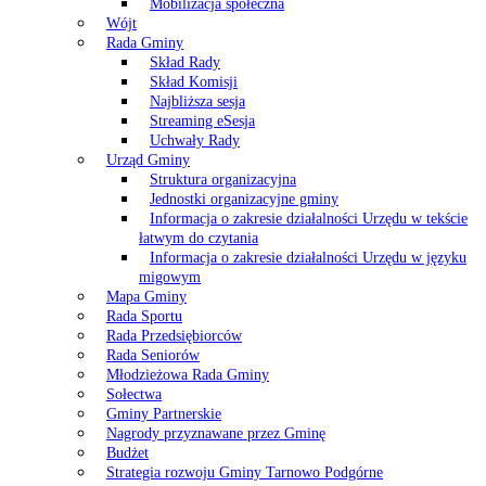
Mobilizacja społeczna
Wójt
Rada Gminy
Skład Rady
Skład Komisji
Najbliższa sesja
Streaming eSesja
Uchwały Rady
Urząd Gminy
Struktura organizacyjna
Jednostki organizacyjne gminy
Informacja o zakresie działalności Urzędu w tekście
łatwym do czytania
Informacja o zakresie działalności Urzędu w języku
migowym
Mapa Gminy
Rada Sportu
Rada Przedsiębiorców
Rada Seniorów
Młodzieżowa Rada Gminy
Sołectwa
Gminy Partnerskie
Nagrody przyznawane przez Gminę
Budżet
Strategia rozwoju Gminy Tarnowo Podgórne