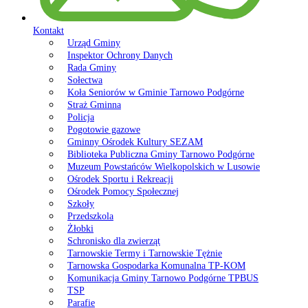
Kontakt
Urząd Gminy
Inspektor Ochrony Danych
Rada Gminy
Sołectwa
Koła Seniorów w Gminie Tarnowo Podgórne
Straż Gminna
Policja
Pogotowie gazowe
Gminny Ośrodek Kultury SEZAM
Biblioteka Publiczna Gminy Tarnowo Podgórne
Muzeum Powstańców Wielkopolskich w Lusowie
Ośrodek Sportu i Rekreacji
Ośrodek Pomocy Społecznej
Szkoły
Przedszkola
Żłobki
Schronisko dla zwierząt
Tarnowskie Termy i Tarnowskie Tężnie
Tarnowska Gospodarka Komunalna TP-KOM
Komunikacja Gminy Tarnowo Podgórne TPBUS
TSP
Parafie