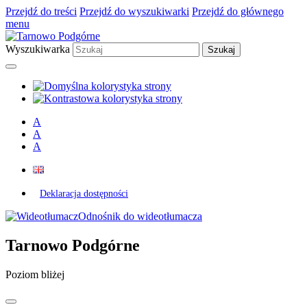
Przejdź do treści
Przejdź do wyszukiwarki
Przejdź do głównego
menu
Wyszukiwarka
A
A
A
Deklaracja dostępności
Odnośnik do wideotłumacza
Tarnowo Podgórne
Poziom bliżej