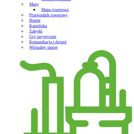
Mapy
Mapa rowerowa
Przewodnik rowerowy
Hotele
Kąpieliska
Zabytki
Gry turystyczne
Komunikacja i dojazd
Wirtualny spacer