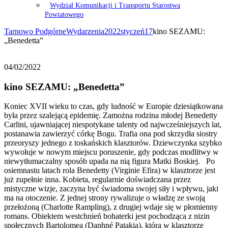
Wydział Komunikacji i Transportu Starostwa
Powiatowego
Tarnowo Podgórne
Wydarzenia
2022
styczeń
17
kino SEZAMU:
„Benedetta”
04/02/2022
kino SEZAMU: „Benedetta”
Koniec XVII wieku to czas, gdy ludność w Europie dziesiątkowana
była przez szalejącą epidemię. Zamożna rodzina młodej Benedetty
Carlini, ujawniającej niespotykane talenty od najwcześniejszych lat,
postanawia zawierzyć córkę Bogu. Trafia ona pod skrzydła siostry
przeoryszy jednego z toskańskich klasztorów. Dziewczynka szybko
wywołuje w nowym miejscu poruszenie, gdy podczas modlitwy w
niewytłumaczalny sposób upada na nią figura Matki Boskiej. Po
osiemnastu latach rola Benedetty (Virginie Efira) w klasztorze jest
już zupełnie inna. Kobieta, regularnie doświadczana przez
mistyczne wizje, zaczyna być świadoma swojej siły i wpływu, jaki
ma na otoczenie. Z jednej strony rywalizuje o władzę ze swoją
przełożoną (Charlotte Rampling), z drugiej wdaje się w płomienny
romans. Obiektem westchnień bohaterki jest pochodząca z nizin
społecznych Bartolomea (Daphné Patakia), która w klasztorze