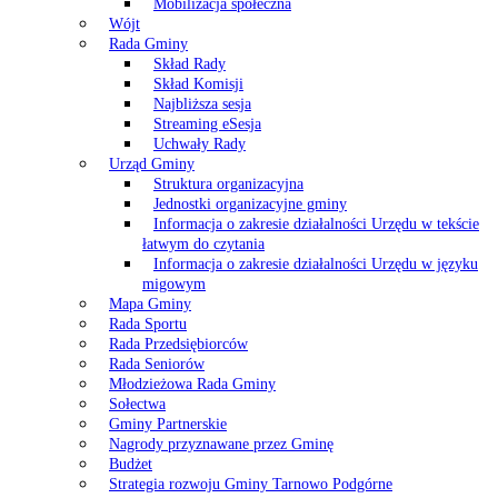
Mobilizacja społeczna
Wójt
Rada Gminy
Skład Rady
Skład Komisji
Najbliższa sesja
Streaming eSesja
Uchwały Rady
Urząd Gminy
Struktura organizacyjna
Jednostki organizacyjne gminy
Informacja o zakresie działalności Urzędu w tekście
łatwym do czytania
Informacja o zakresie działalności Urzędu w języku
migowym
Mapa Gminy
Rada Sportu
Rada Przedsiębiorców
Rada Seniorów
Młodzieżowa Rada Gminy
Sołectwa
Gminy Partnerskie
Nagrody przyznawane przez Gminę
Budżet
Strategia rozwoju Gminy Tarnowo Podgórne