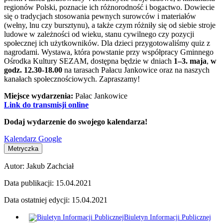
regionów Polski, poznacie ich różnorodność i bogactwo. Dowiecie
się o tradycjach stosowania pewnych surowców i materiałów
(wełny, lnu czy bursztynu), a także czym różniły się od siebie stroje
ludowe w zależności od wieku, stanu cywilnego czy pozycji
społecznej ich użytkowników. Dla dzieci przygotowaliśmy quiz z
nagrodami. Wystawa, która powstanie przy współpracy Gminnego
Ośrodka Kultury SEZAM, dostępna będzie w dniach
1–3. maja
,
w
godz. 12.30-18.00
na tarasach Pałacu Jankowice oraz na naszych
kanałach społecznościowych. Zapraszamy!
Miejsce wydarzenia:
Pałac Jankowice
Link do transmisji online
Dodaj wydarzenie do swojego kalendarza!
Kalendarz Google
Metryczka
Autor:
Jakub Zachciał
Data publikacji:
15.04.2021
Data ostatniej edycji:
15.04.2021
Biuletyn Informacji Publicznej