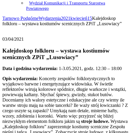
Wydział Komunikacji i Transportu Starostwa
Powiatowego
Tarnowo Podgórne
Wydarzenia
2021
kwiecień
15
Kalejdoskop
folkloru – wystawa kostiumów scenicznych ZPiT „Lusowiacy”
03/04/2021
Kalejdoskop folkloru – wystawa kostiumów
scenicznych ZPiT „Lusowiacy”
Data i godzina wydarzenia:
1-3.05.2021, godz. 12:30 – 18:00
Opis wydarzenia:
Koncerty zespołów folklorystycznych to
wyjątkowo barwne i energetyzujące widowiska. W świetle
reflektorów wirują kolorowe spódnice, długie warkocze i wstążki,
powiewają kaftany. Słychać śpiewy, gwizdy, stukot butów.
Doceniamy ich walory estetyczne i edukacyjne ale czy wiemy ile
warstw stroju mają na sobie tancerki? Ile waży strój łowiczanki ? Z
czego uszyte są zapaski? Umykają nam detale, misterne hafty,
wzory, zdobienia i koronki. Warto więc przyjrzeć się bliżej
niezwykłym elementom folkloru jakim są
stroje ludowe.
Wystawa
„Kalejdoskop folkloru” zaprezentuje kostiumy sceniczne Zespołu
pieśni i tańca „Lusowiacy”. Zobaczycie stroje ludowe, z kilkunastu