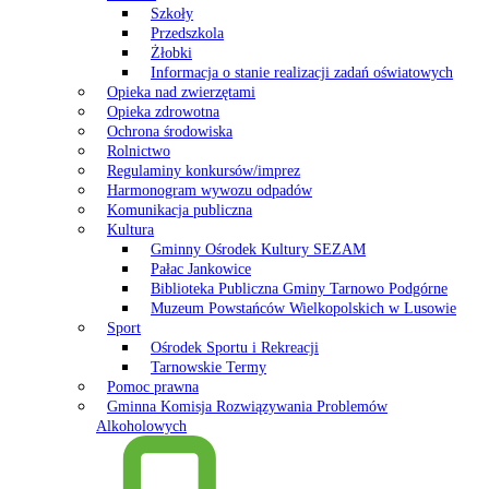
Szkoły
Przedszkola
Żłobki
Informacja o stanie realizacji zadań oświatowych
Opieka nad zwierzętami
Opieka zdrowotna
Ochrona środowiska
Rolnictwo
Regulaminy konkursów/imprez
Harmonogram wywozu odpadów
Komunikacja publiczna
Kultura
Gminny Ośrodek Kultury SEZAM
Pałac Jankowice
Biblioteka Publiczna Gminy Tarnowo Podgórne
Muzeum Powstańców Wielkopolskich w Lusowie
Sport
Ośrodek Sportu i Rekreacji
Tarnowskie Termy
Pomoc prawna
Gminna Komisja Rozwiązywania Problemów
Alkoholowych