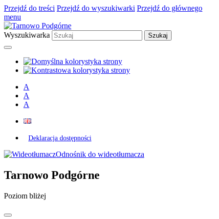
Przejdź do treści
Przejdź do wyszukiwarki
Przejdź do głównego
menu
Wyszukiwarka
A
A
A
Deklaracja dostępności
Odnośnik do wideotłumacza
Tarnowo Podgórne
Poziom bliżej