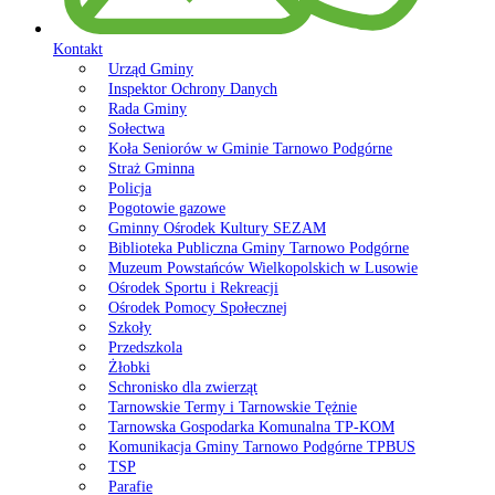
Kontakt
Urząd Gminy
Inspektor Ochrony Danych
Rada Gminy
Sołectwa
Koła Seniorów w Gminie Tarnowo Podgórne
Straż Gminna
Policja
Pogotowie gazowe
Gminny Ośrodek Kultury SEZAM
Biblioteka Publiczna Gminy Tarnowo Podgórne
Muzeum Powstańców Wielkopolskich w Lusowie
Ośrodek Sportu i Rekreacji
Ośrodek Pomocy Społecznej
Szkoły
Przedszkola
Żłobki
Schronisko dla zwierząt
Tarnowskie Termy i Tarnowskie Tężnie
Tarnowska Gospodarka Komunalna TP-KOM
Komunikacja Gminy Tarnowo Podgórne TPBUS
TSP
Parafie