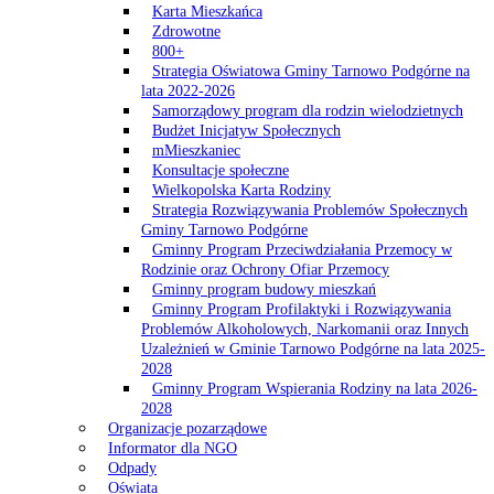
Karta Mieszkańca
Zdrowotne
800+
Strategia Oświatowa Gminy Tarnowo Podgórne na
lata 2022-2026
Samorządowy program dla rodzin wielodzietnych
Budżet Inicjatyw Społecznych
mMieszkaniec
Konsultacje społeczne
Wielkopolska Karta Rodziny
Strategia Rozwiązywania Problemów Społecznych
Gminy Tarnowo Podgórne
Gminny Program Przeciwdziałania Przemocy w
Rodzinie oraz Ochrony Ofiar Przemocy
Gminny program budowy mieszkań
Gminny Program Profilaktyki i Rozwiązywania
Problemów Alkoholowych, Narkomanii oraz Innych
Uzależnień w Gminie Tarnowo Podgórne na lata 2025-
2028
Gminny Program Wspierania Rodziny na lata 2026-
2028
Organizacje pozarządowe
Informator dla NGO
Odpady
Oświata