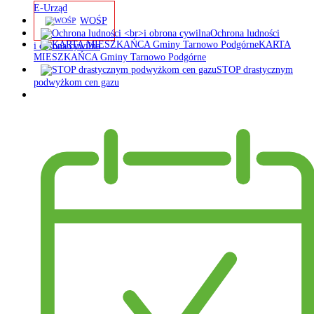
E-Urząd
WOŚP
Ochrona ludności
KARTA
i obrona cywilna
MIESZKAŃCA Gminy Tarnowo Podgórne
STOP drastycznym
podwyżkom cen gazu