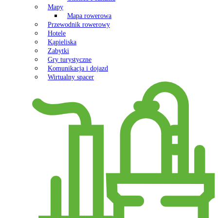
Mapy
Mapa rowerowa
Przewodnik rowerowy
Hotele
Kąpieliska
Zabytki
Gry turystyczne
Komunikacja i dojazd
Wirtualny spacer