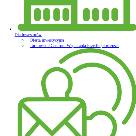
Dla inwestorów
Oferta inwestycyjna
Tarnowskie Centrum Wspierania Przedsiębiorczości