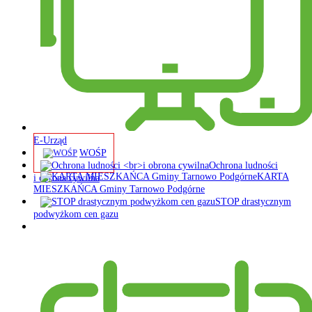
E-Urząd
WOŚP
Ochrona ludności
KARTA
i obrona cywilna
MIESZKAŃCA Gminy Tarnowo Podgórne
STOP drastycznym
podwyżkom cen gazu