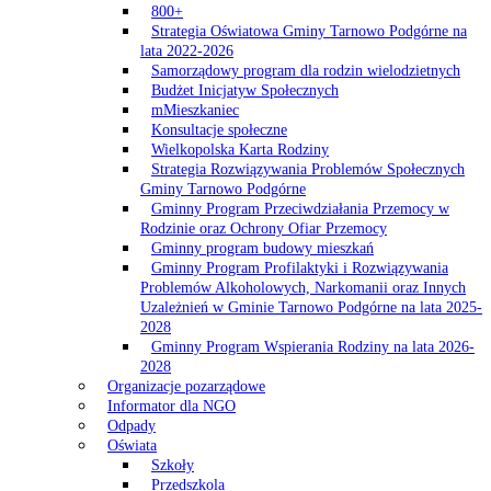
800+
Strategia Oświatowa Gminy Tarnowo Podgórne na
lata 2022-2026
Samorządowy program dla rodzin wielodzietnych
Budżet Inicjatyw Społecznych
mMieszkaniec
Konsultacje społeczne
Wielkopolska Karta Rodziny
Strategia Rozwiązywania Problemów Społecznych
Gminy Tarnowo Podgórne
Gminny Program Przeciwdziałania Przemocy w
Rodzinie oraz Ochrony Ofiar Przemocy
Gminny program budowy mieszkań
Gminny Program Profilaktyki i Rozwiązywania
Problemów Alkoholowych, Narkomanii oraz Innych
Uzależnień w Gminie Tarnowo Podgórne na lata 2025-
2028
Gminny Program Wspierania Rodziny na lata 2026-
2028
Organizacje pozarządowe
Informator dla NGO
Odpady
Oświata
Szkoły
Przedszkola