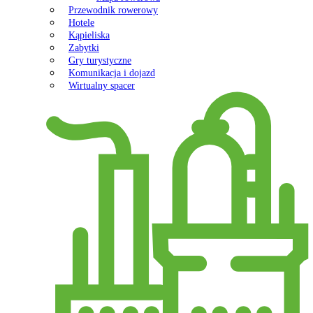
Przewodnik rowerowy
Hotele
Kąpieliska
Zabytki
Gry turystyczne
Komunikacja i dojazd
Wirtualny spacer