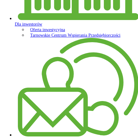
Dla inwestorów
Oferta inwestycyjna
Tarnowskie Centrum Wspierania Przedsiębiorczości