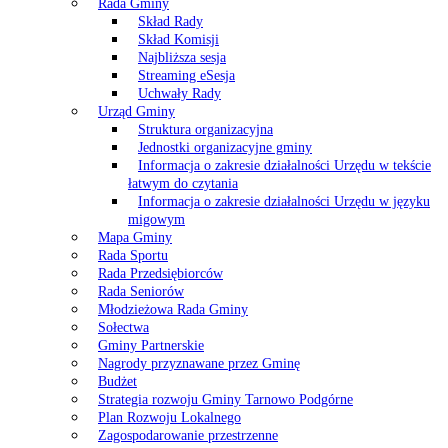
Rada Gminy
Skład Rady
Skład Komisji
Najbliższa sesja
Streaming eSesja
Uchwały Rady
Urząd Gminy
Struktura organizacyjna
Jednostki organizacyjne gminy
Informacja o zakresie działalności Urzędu w tekście
łatwym do czytania
Informacja o zakresie działalności Urzędu w języku
migowym
Mapa Gminy
Rada Sportu
Rada Przedsiębiorców
Rada Seniorów
Młodzieżowa Rada Gminy
Sołectwa
Gminy Partnerskie
Nagrody przyznawane przez Gminę
Budżet
Strategia rozwoju Gminy Tarnowo Podgórne
Plan Rozwoju Lokalnego
Zagospodarowanie przestrzenne