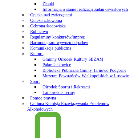
Żłobki
Informacja o stanie realizacji zadań oświatowych
Opieka nad zwierzętami
Opieka zdrowotna
Ochrona środowiska
Rolnictwo
Regulaminy konkursów/imprez
Harmonogram wywozu odpadów
Komunikacja publiczna
Kultura
Gminny Ośrodek Kultury SEZAM
Pałac Jankowice
Biblioteka Publiczna Gminy Tarnowo Podgórne
Muzeum Powstańców Wielkopolskich w Lusowie
Sport
Ośrodek Sportu i Rekreacji
Tarnowskie Termy
Pomoc prawna
Gminna Komisja Rozwiązywania Problemów
Alkoholowych