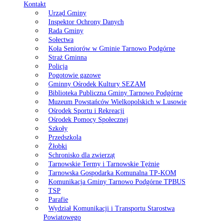
Kontakt
Urząd Gminy
Inspektor Ochrony Danych
Rada Gminy
Sołectwa
Koła Seniorów w Gminie Tarnowo Podgórne
Straż Gminna
Policja
Pogotowie gazowe
Gminny Ośrodek Kultury SEZAM
Biblioteka Publiczna Gminy Tarnowo Podgórne
Muzeum Powstańców Wielkopolskich w Lusowie
Ośrodek Sportu i Rekreacji
Ośrodek Pomocy Społecznej
Szkoły
Przedszkola
Żłobki
Schronisko dla zwierząt
Tarnowskie Termy i Tarnowskie Tężnie
Tarnowska Gospodarka Komunalna TP-KOM
Komunikacja Gminy Tarnowo Podgórne TPBUS
TSP
Parafie
Wydział Komunikacji i Transportu Starostwa
Powiatowego