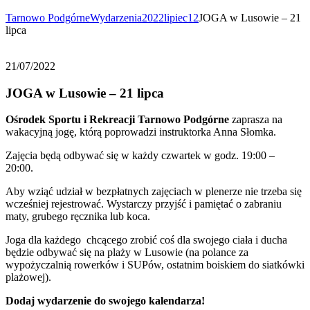
Tarnowo Podgórne
Wydarzenia
2022
lipiec
12
JOGA w Lusowie – 21
lipca
21/07/2022
JOGA w Lusowie – 21 lipca
Ośrodek Sportu i Rekreacji Tarnowo Podgórne
zaprasza na
wakacyjną jogę, którą poprowadzi instruktorka Anna Słomka.
Zajęcia będą odbywać się w każdy czwartek w godz. 19:00 –
20:00.
Aby wziąć udział w bezpłatnych zajęciach w plenerze nie trzeba się
wcześniej rejestrować. Wystarczy przyjść i pamiętać o zabraniu
maty, grubego ręcznika lub koca.
Joga dla każdego chcącego zrobić coś dla swojego ciała i ducha
będzie odbywać się na plaży w Lusowie (na polance za
wypożyczalnią rowerków i SUPów, ostatnim boiskiem do siatkówki
plażowej).
Dodaj wydarzenie do swojego kalendarza!