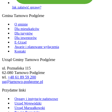
Jak załatwić sprawę?
Gmina Tarnowo Podgórne
O gminie
Dla mieszkańców
Dla turystów
Dla inwestorów
E-Urząd
Awarie i planowane wyłączenia
Kontakt
Urząd Gminy Tarnowo Podgórne
ul. Poznańska 115
62-080 Tarnowo Podgórne
tel.
+48 61 89 59 200
ug@tarnowo-podgorne.pl
Przydatne linki
Organy i instytucje państwowe
Urząd Wojewódzki
Urząd Marszałkowski