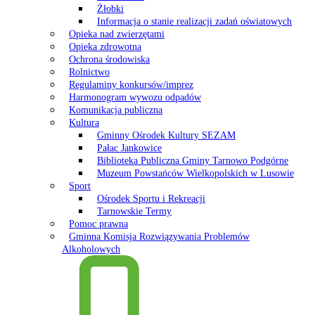
Żłobki
Informacja o stanie realizacji zadań oświatowych
Opieka nad zwierzętami
Opieka zdrowotna
Ochrona środowiska
Rolnictwo
Regulaminy konkursów/imprez
Harmonogram wywozu odpadów
Komunikacja publiczna
Kultura
Gminny Ośrodek Kultury SEZAM
Pałac Jankowice
Biblioteka Publiczna Gminy Tarnowo Podgórne
Muzeum Powstańców Wielkopolskich w Lusowie
Sport
Ośrodek Sportu i Rekreacji
Tarnowskie Termy
Pomoc prawna
Gminna Komisja Rozwiązywania Problemów
Alkoholowych