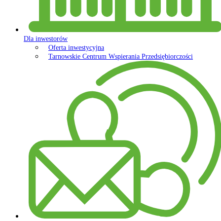
Dla inwestorów
Oferta inwestycyjna
Tarnowskie Centrum Wspierania Przedsiębiorczości