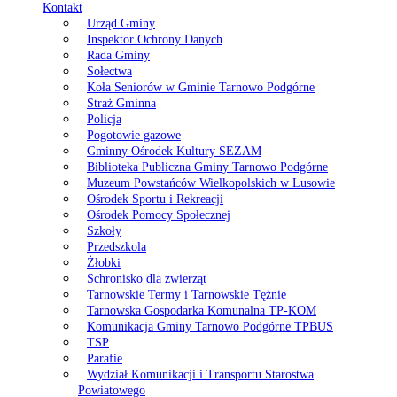
Kontakt
Urząd Gminy
Inspektor Ochrony Danych
Rada Gminy
Sołectwa
Koła Seniorów w Gminie Tarnowo Podgórne
Straż Gminna
Policja
Pogotowie gazowe
Gminny Ośrodek Kultury SEZAM
Biblioteka Publiczna Gminy Tarnowo Podgórne
Muzeum Powstańców Wielkopolskich w Lusowie
Ośrodek Sportu i Rekreacji
Ośrodek Pomocy Społecznej
Szkoły
Przedszkola
Żłobki
Schronisko dla zwierząt
Tarnowskie Termy i Tarnowskie Tężnie
Tarnowska Gospodarka Komunalna TP-KOM
Komunikacja Gminy Tarnowo Podgórne TPBUS
TSP
Parafie
Wydział Komunikacji i Transportu Starostwa
Powiatowego