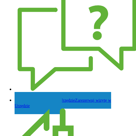
Zadaj pytanie Wójtowi
Zarezerwuj wizytę w
Urzędzie