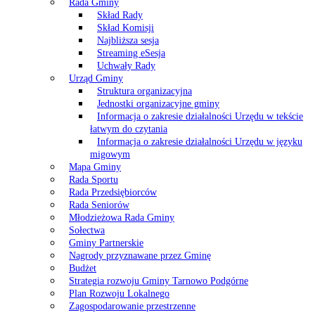
Rada Gminy
Skład Rady
Skład Komisji
Najbliższa sesja
Streaming eSesja
Uchwały Rady
Urząd Gminy
Struktura organizacyjna
Jednostki organizacyjne gminy
Informacja o zakresie działalności Urzędu w tekście
łatwym do czytania
Informacja o zakresie działalności Urzędu w języku
migowym
Mapa Gminy
Rada Sportu
Rada Przedsiębiorców
Rada Seniorów
Młodzieżowa Rada Gminy
Sołectwa
Gminy Partnerskie
Nagrody przyznawane przez Gminę
Budżet
Strategia rozwoju Gminy Tarnowo Podgórne
Plan Rozwoju Lokalnego
Zagospodarowanie przestrzenne