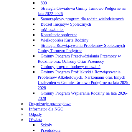
800+
Strategia Oświatowa Gminy Tarnowo Podgórne na
lata 2022-2026
Samorządowy program dla rodzin wielodzietnych
Budżet Inicjatyw Społecznych
mMieszkaniec
Konsultacje społeczne
Wielkopolska Karta Rodziny
Strategia Rozwiązywania Problemów Społecznych
Gminy Tarnowo Podgórne
Gminny Program Przeciwdziałania Przemocy w
Rodzinie oraz Ochrony Ofiar Przemocy
Gminny program budowy mieszkań
Gminny Program Profilaktyki i Rozwiązywania
Problemów Alkoholowych, Narkomanii oraz Innych
Uzależnień w Gminie Tarnowo Podgórne na lata 2025-
2028
Gminny Program Wspierania Rodziny na lata 2026-
2028
Organizacje pozarządowe
Informator dla NGO
Odpady
Oświata
Szkoły
Przedszkola