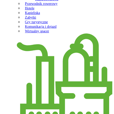
Przewodnik rowerowy
Hotele
Kąpieliska
Zabytki
Gry turystyczne
Komunikacja i dojazd
Wirtualny spacer