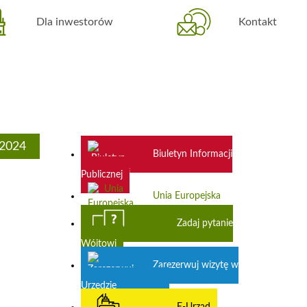
Dla inwestorów
Kontakt
2024
Biuletyn Informacji
Publicznej
Unia Europejska
Zadaj pytanie
Wójtowi
Zarezerwuj wizytę w
Urzędzie
E-Urząd