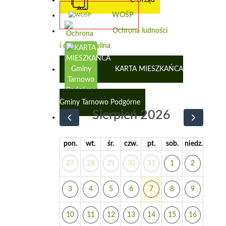
WOŚP
Ochrona ludności
i obrona cywilna
KARTA MIESZKAŃCA
Gminy Tarnowo Podgórne
Sierpień 2026
pon.
wt.
śr.
czw.
pt.
sob.
niedz.
27
28
29
30
31
1
2
3
4
5
6
7
8
9
10
11
12
13
14
15
16