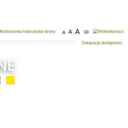
A
A
Od
A
do
Deklaracja dostępności
wi
NE