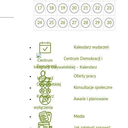
17
18
19
20
21
22
23
24
25
26
27
28
29
30
Kalendarz wydarzeń
Centrum Demokracji i
Integracji Obywatelskiej – Kalendarz
Oferty pracy
Konsultacje społeczne
Awarie i planowane
wyłączenia
Media
Jak załatwić sprawę?