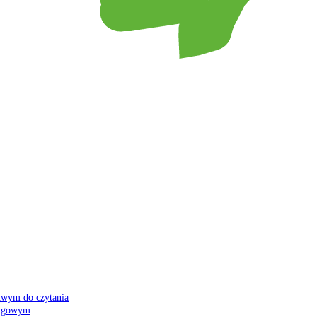
atwym do czytania
 migowym