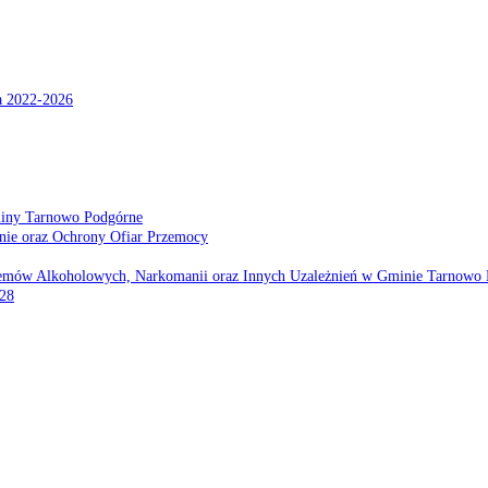
a 2022-2026
miny Tarnowo Podgórne
nie oraz Ochrony Ofiar Przemocy
emów Alkoholowych, Narkomanii oraz Innych Uzależnień w Gminie Tarnowo 
028