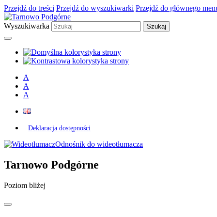
Przejdź do treści
Przejdź do wyszukiwarki
Przejdź do głównego men
Wyszukiwarka
A
A
A
Deklaracja dostępności
Odnośnik do wideotłumacza
Tarnowo Podgórne
Poziom bliżej