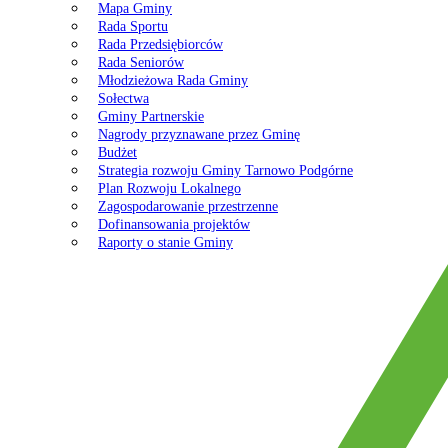
Mapa Gminy
Rada Sportu
Rada Przedsiębiorców
Rada Seniorów
Młodzieżowa Rada Gminy
Sołectwa
Gminy Partnerskie
Nagrody przyznawane przez Gminę
Budżet
Strategia rozwoju Gminy Tarnowo Podgórne
Plan Rozwoju Lokalnego
Zagospodarowanie przestrzenne
Dofinansowania projektów
Raporty o stanie Gminy