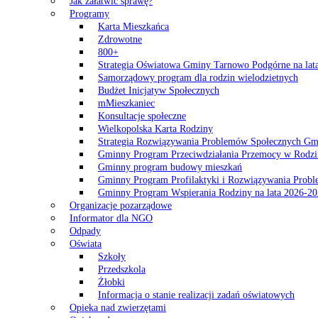
Jak załatwić sprawę?
Programy
Karta Mieszkańca
Zdrowotne
800+
Strategia Oświatowa Gminy Tarnowo Podgórne na lat
Samorządowy program dla rodzin wielodzietnych
Budżet Inicjatyw Społecznych
mMieszkaniec
Konsultacje społeczne
Wielkopolska Karta Rodziny
Strategia Rozwiązywania Problemów Społecznych G
Gminny Program Przeciwdziałania Przemocy w Rodzi
Gminny program budowy mieszkań
Gminny Program Profilaktyki i Rozwiązywania Probl
Gminny Program Wspierania Rodziny na lata 2026-2
Organizacje pozarządowe
Informator dla NGO
Odpady
Oświata
Szkoły
Przedszkola
Żłobki
Informacja o stanie realizacji zadań oświatowych
Opieka nad zwierzętami