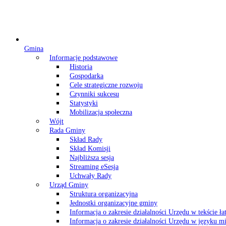
Gmina
Informacje podstawowe
Historia
Gospodarka
Cele strategiczne rozwoju
Czynniki sukcesu
Statystyki
Mobilizacja społeczna
Wójt
Rada Gminy
Skład Rady
Skład Komisji
Najbliższa sesja
Streaming eSesja
Uchwały Rady
Urząd Gminy
Struktura organizacyjna
Jednostki organizacyjne gminy
Informacja o zakresie działalności Urzędu w tekście ł
Informacja o zakresie działalności Urzędu w języku