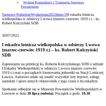
Wydział Komunikacji i Transportu Starostwa
Powiatowego
Tarnowo Podgórne
Wydarzenia
2022
lipiec
19
I eskadra lotnicza
wielkopolska w odsieczy Lwowa (marzec-czerwiec 1919 r.) – ks.
Robert Kulczyński SDB
30/07/2022
I eskadra lotnicza wielkopolska w odsieczy Lwowa
(marzec-czerwiec 1919 r.) – ks. Robert Kulczyński
SDB
Zapraszamy na prelekcję ks. Roberta Kulczyńskiego SDB o udziale
I Eskadry Wielkopolskiej w odsieczy Lwowa (marzec-czerwiec
1919 r.) oraz o początkach formowania jednostki na Stacji Lotniczej
Ławica. Autorowi udało się ustalić wszystkie loty bojowe, załogi,
samoloty i sporo innych ciekawostek z tego czasu o tej eskadrze.
Spotkanie odbędzie się w Muzeum Powstańców Wielkopolskich w
Lusowie w dniu
30 lipca (sobota)
. Początek o godz.
10.30