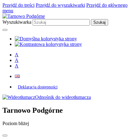
Przejdź do treści
Przejdź do wyszukiwarki
Przejdź do głównego
menu
Wyszukiwarka
A
A
A
Deklaracja dostępności
Odnośnik do wideotłumacza
Tarnowo Podgórne
Poziom bliżej