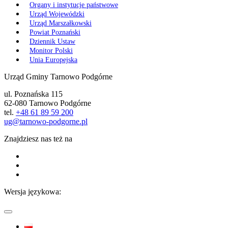
Organy i instytucje państwowe
Urząd Wojewódzki
Urząd Marszałkowski
Powiat Poznański
Dziennik Ustaw
Monitor Polski
Unia Europejska
Urząd Gminy Tarnowo Podgórne
ul. Poznańska 115
62-080 Tarnowo Podgórne
tel.
+48 61 89 59 200
ug@tarnowo-podgorne.pl
Znajdziesz nas też na
Wersja językowa: