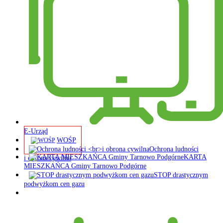
E-Urząd
WOŚP
Ochrona ludności
KARTA
i obrona cywilna
MIESZKAŃCA Gminy Tarnowo Podgórne
STOP drastycznym
podwyżkom cen gazu