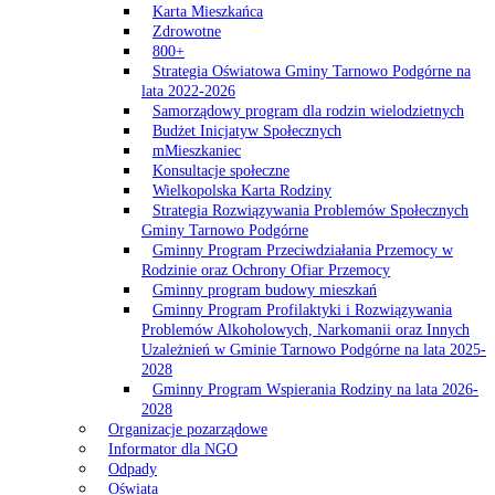
Karta Mieszkańca
Zdrowotne
800+
Strategia Oświatowa Gminy Tarnowo Podgórne na
lata 2022-2026
Samorządowy program dla rodzin wielodzietnych
Budżet Inicjatyw Społecznych
mMieszkaniec
Konsultacje społeczne
Wielkopolska Karta Rodziny
Strategia Rozwiązywania Problemów Społecznych
Gminy Tarnowo Podgórne
Gminny Program Przeciwdziałania Przemocy w
Rodzinie oraz Ochrony Ofiar Przemocy
Gminny program budowy mieszkań
Gminny Program Profilaktyki i Rozwiązywania
Problemów Alkoholowych, Narkomanii oraz Innych
Uzależnień w Gminie Tarnowo Podgórne na lata 2025-
2028
Gminny Program Wspierania Rodziny na lata 2026-
2028
Organizacje pozarządowe
Informator dla NGO
Odpady
Oświata