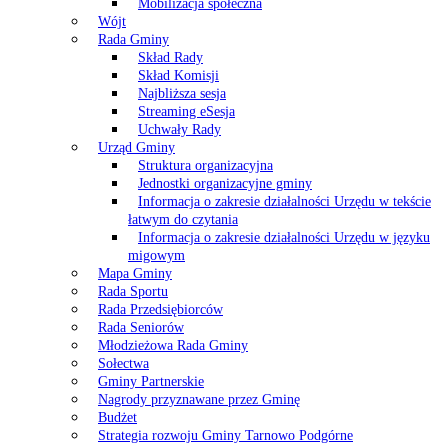
Mobilizacja społeczna
Wójt
Rada Gminy
Skład Rady
Skład Komisji
Najbliższa sesja
Streaming eSesja
Uchwały Rady
Urząd Gminy
Struktura organizacyjna
Jednostki organizacyjne gminy
Informacja o zakresie działalności Urzędu w tekście
łatwym do czytania
Informacja o zakresie działalności Urzędu w języku
migowym
Mapa Gminy
Rada Sportu
Rada Przedsiębiorców
Rada Seniorów
Młodzieżowa Rada Gminy
Sołectwa
Gminy Partnerskie
Nagrody przyznawane przez Gminę
Budżet
Strategia rozwoju Gminy Tarnowo Podgórne