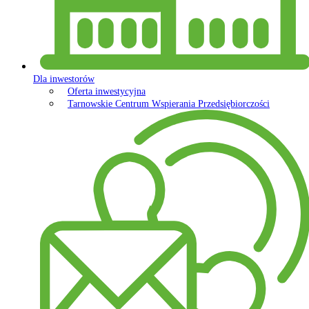
Dla inwestorów
Oferta inwestycyjna
Tarnowskie Centrum Wspierania Przedsiębiorczości