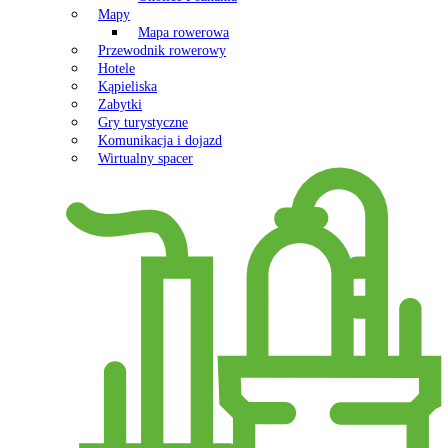
Mapy
Mapa rowerowa
Przewodnik rowerowy
Hotele
Kąpieliska
Zabytki
Gry turystyczne
Komunikacja i dojazd
Wirtualny spacer