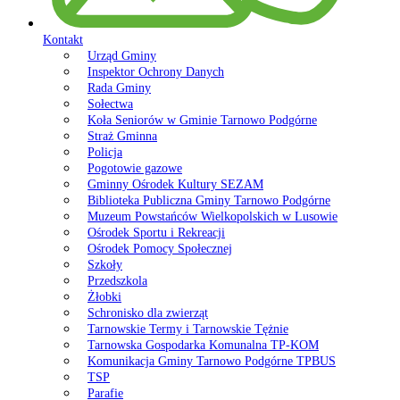
Kontakt
Urząd Gminy
Inspektor Ochrony Danych
Rada Gminy
Sołectwa
Koła Seniorów w Gminie Tarnowo Podgórne
Straż Gminna
Policja
Pogotowie gazowe
Gminny Ośrodek Kultury SEZAM
Biblioteka Publiczna Gminy Tarnowo Podgórne
Muzeum Powstańców Wielkopolskich w Lusowie
Ośrodek Sportu i Rekreacji
Ośrodek Pomocy Społecznej
Szkoły
Przedszkola
Żłobki
Schronisko dla zwierząt
Tarnowskie Termy i Tarnowskie Tężnie
Tarnowska Gospodarka Komunalna TP-KOM
Komunikacja Gminy Tarnowo Podgórne TPBUS
TSP
Parafie