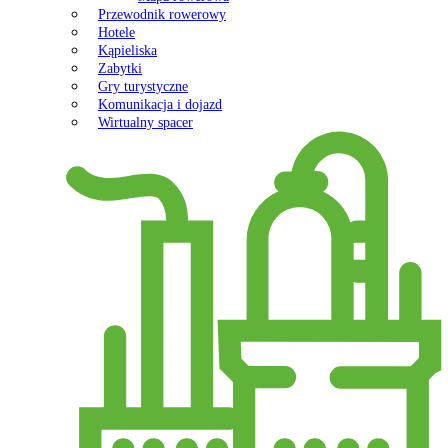
Przewodnik rowerowy
Hotele
Kąpieliska
Zabytki
Gry turystyczne
Komunikacja i dojazd
Wirtualny spacer