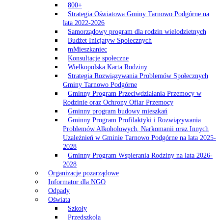
800+
Strategia Oświatowa Gminy Tarnowo Podgórne na
lata 2022-2026
Samorządowy program dla rodzin wielodzietnych
Budżet Inicjatyw Społecznych
mMieszkaniec
Konsultacje społeczne
Wielkopolska Karta Rodziny
Strategia Rozwiązywania Problemów Społecznych
Gminy Tarnowo Podgórne
Gminny Program Przeciwdziałania Przemocy w
Rodzinie oraz Ochrony Ofiar Przemocy
Gminny program budowy mieszkań
Gminny Program Profilaktyki i Rozwiązywania
Problemów Alkoholowych, Narkomanii oraz Innych
Uzależnień w Gminie Tarnowo Podgórne na lata 2025-
2028
Gminny Program Wspierania Rodziny na lata 2026-
2028
Organizacje pozarządowe
Informator dla NGO
Odpady
Oświata
Szkoły
Przedszkola