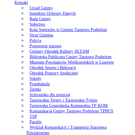
Kontakt
Urząd Gminy
Inspektor Ochrony Danych
Rada Gminy
Sołectwa
Koła Seniorów w Gminie Tarnowo Podgórne
Straż Gminna
Policja
Pogotowie gazowe
Gminny Ośrodek Kultury SEZAM
Biblioteka Publiczna Gminy Tarnowo Podgórne
Muzeum Powstańców Wielkopolskich w Lusowie
Ośrodek Sportu i Rekreacji
Ośrodek Pomocy Społecznej
Szkoły
Przedszkola
Żłobki
Schronisko dla zwierząt
Tarnowskie Termy i Tarnowskie Tężnie
Tarnowska Gospodarka Komunalna TP-KOM
Komunikacja Gminy Tarnowo Podgórne TPBUS
TSP
Parafie
Wydział Komunikacji i Transportu Starostwa
Powiatowego