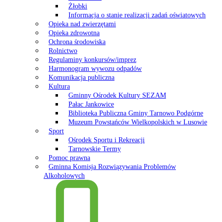
Żłobki
Informacja o stanie realizacji zadań oświatowych
Opieka nad zwierzętami
Opieka zdrowotna
Ochrona środowiska
Rolnictwo
Regulaminy konkursów/imprez
Harmonogram wywozu odpadów
Komunikacja publiczna
Kultura
Gminny Ośrodek Kultury SEZAM
Pałac Jankowice
Biblioteka Publiczna Gminy Tarnowo Podgórne
Muzeum Powstańców Wielkopolskich w Lusowie
Sport
Ośrodek Sportu i Rekreacji
Tarnowskie Termy
Pomoc prawna
Gminna Komisja Rozwiązywania Problemów
Alkoholowych