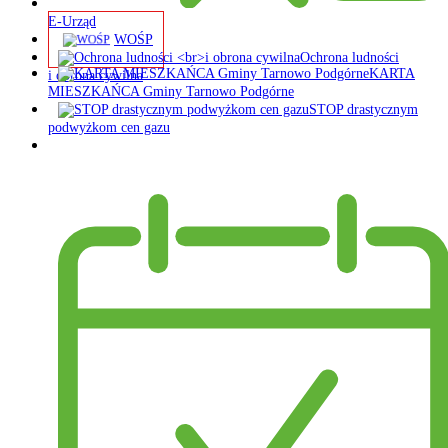
E-Urząd
WOŚP
Ochrona ludności
KARTA
i obrona cywilna
MIESZKAŃCA Gminy Tarnowo Podgórne
STOP drastycznym
podwyżkom cen gazu