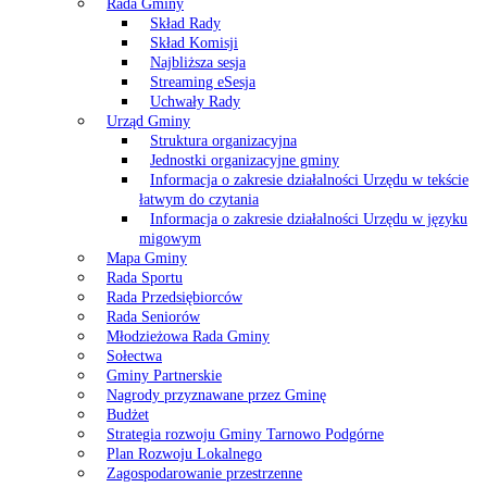
Rada Gminy
Skład Rady
Skład Komisji
Najbliższa sesja
Streaming eSesja
Uchwały Rady
Urząd Gminy
Struktura organizacyjna
Jednostki organizacyjne gminy
Informacja o zakresie działalności Urzędu w tekście
łatwym do czytania
Informacja o zakresie działalności Urzędu w języku
migowym
Mapa Gminy
Rada Sportu
Rada Przedsiębiorców
Rada Seniorów
Młodzieżowa Rada Gminy
Sołectwa
Gminy Partnerskie
Nagrody przyznawane przez Gminę
Budżet
Strategia rozwoju Gminy Tarnowo Podgórne
Plan Rozwoju Lokalnego
Zagospodarowanie przestrzenne