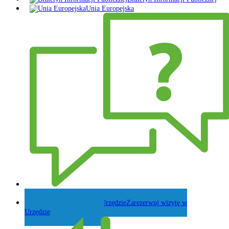
Unia Europejska
Zadaj pytanie Wójtowi
Zarezerwuj wizytę w
Urzędzie