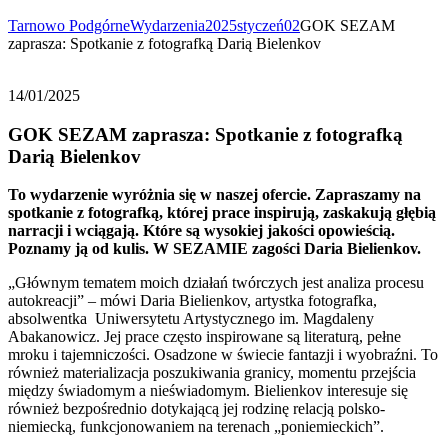
Tarnowo Podgórne
Wydarzenia
2025
styczeń
02
GOK SEZAM
zaprasza: Spotkanie z fotografką Darią Bielenkov
14/01/2025
GOK SEZAM zaprasza: Spotkanie z fotografką
Darią Bielenkov
To wydarzenie wyróżnia się w naszej ofercie. Zapraszamy na
spotkanie z fotografką, której prace inspirują, zaskakują głębią
narracji i wciągają. Które są wysokiej jakości opowieścią.
Poznamy ją od kulis. W SEZAMIE zagości Daria Bielienkov.
„Głównym tematem moich działań twórczych jest analiza procesu
autokreacji” – mówi Daria Bielienkov, artystka fotografka,
absolwentka Uniwersytetu Artystycznego im. Magdaleny
Abakanowicz. Jej prace często inspirowane są literaturą, pełne
mroku i tajemniczości. Osadzone w świecie fantazji i wyobraźni. To
również materializacja poszukiwania granicy, momentu przejścia
między świadomym a nieświadomym. Bielienkov interesuje się
również bezpośrednio dotykającą jej rodzinę relacją polsko-
niemiecką, funkcjonowaniem na terenach „poniemieckich”.