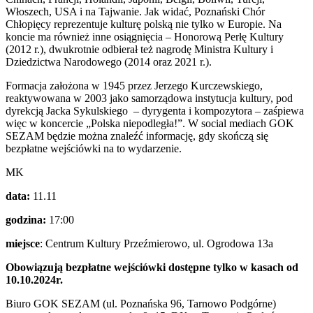
Włoszech, USA i na Tajwanie. Jak widać, Poznański Chór
Chłopięcy reprezentuje kulturę polską nie tylko w Europie. Na
koncie ma również inne osiągnięcia – Honorową Perłę Kultury
(2012 r.), dwukrotnie odbierał też nagrodę Ministra Kultury i
Dziedzictwa Narodowego (2014 oraz 2021 r.).
Formacja założona w 1945 przez Jerzego Kurczewskiego,
reaktywowana w 2003 jako samorządowa instytucja kultury, pod
dyrekcją Jacka Sykulskiego – dyrygenta i kompozytora – zaśpiewa
więc w koncercie „Polska niepodległa!”. W social mediach GOK
SEZAM będzie można znaleźć informację, gdy skończą się
bezpłatne wejściówki na to wydarzenie.
MK
data:
11.11
godzina:
17:00
miejsce
: Centrum Kultury Przeźmierowo, ul. Ogrodowa 13a
Obowiązują bezpłatne wejściówki
dostępne tylko w kasach od
10.10.2024r.
Biuro GOK SEZAM (ul. Poznańska 96, Tarnowo Podgórne)