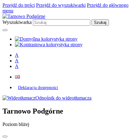
Przejdź do treści
Przejdź do wyszukiwarki
Przejdź do głównego
menu
Wyszukiwarka
A
A
A
Deklaracja dostępności
Odnośnik do wideotłumacza
Tarnowo Podgórne
Poziom bliżej