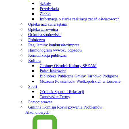
Szkoły
Przedszkola
Żłobki
Informacja o stanie realizacji zadań oświatowych
Opieka nad zwierzętami
Opieka zdrowotna
Ochrona środowiska
Rolnictwo
Regulaminy konkursów/imprez
Harmonogram wywozu odpadów
Komunikacja publiczna
Kultura
Gminny Ośrodek Kultury SEZAM
Pałac Jankowice
Biblioteka Publiczna Gminy Tarnowo Podgórne
Muzeum Powstańców Wielkopolskich w Lusowie
Sport
Ośrodek Sportu i Rekreacji
Tarnowskie Termy
Pomoc prawna
Gminna Komisja Rozwiązywania Problemów
Alkoholowych