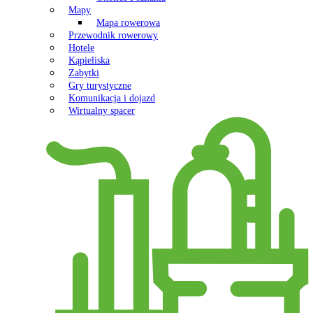
Mapy
Mapa rowerowa
Przewodnik rowerowy
Hotele
Kąpieliska
Zabytki
Gry turystyczne
Komunikacja i dojazd
Wirtualny spacer