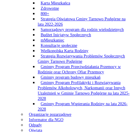
Karta Mieszkańca
Zdrowotne
800+
Strategia Oświatowa Gminy Tarnowo Podgórne na
lata 2022-2026
Samorządowy program dla rodzin wielodzietnych
Budżet Inicjatyw Społecznych
mMieszkaniec
Konsultacje społeczne
Wielkopolska Karta Rodziny
Strategia Rozwiązywania Problemów Społecznych
Gminy Tarnowo Podgórne
Gminny Program Przeciwdziałania Przemocy w
Rodzinie oraz Ochrony Ofiar Przemocy
Gminny program budowy mieszkań
Gminny Program Profilaktyki i Rozwiązywania
Problemów Alkoholowych, Narkomanii oraz Innych
Uzależnień w Gminie Tarnowo Podgórne na lata 2025-
2028
Gminny Program Wspierania Rodziny na lata 2026-
2028
Organizacje pozarządowe
Informator dla NGO
Odpady
Oświata