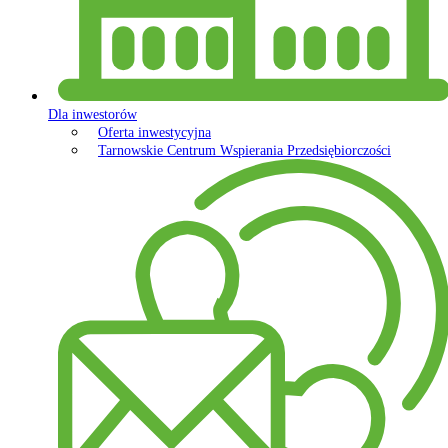
Dla inwestorów
Oferta inwestycyjna
Tarnowskie Centrum Wspierania Przedsiębiorczości