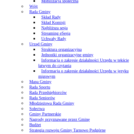
Mobilizacja społeczna
Wójt
Rada Gminy
Skład Rady
Skład Komisji
Najbliższa sesja
Streaming eSesja
Uchwały Rady
Urząd Gminy
Struktura organizacyjna
Jednostki organizacyjne gminy
Informacja o zakresie działalności Urzędu w tekście
łatwym do czytania
Informacja o zakresie działalności Urzędu w języku
migowym
Mapa Gminy
Rada Sportu
Rada Przedsiębiorców
Rada Seniorów
Młodzieżowa Rada Gminy
Sołectwa
Gminy Partnerskie
Nagrody przyznawane przez Gminę
Budżet
Strategia rozwoju Gminy Tarnowo Podgórne