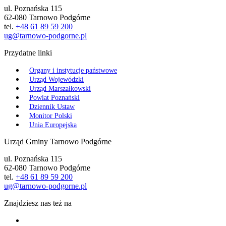
ul. Poznańska 115
62-080 Tarnowo Podgórne
tel.
+48 61 89 59 200
ug@tarnowo-podgorne.pl
Przydatne linki
Organy i instytucje państwowe
Urząd Wojewódzki
Urząd Marszałkowski
Powiat Poznański
Dziennik Ustaw
Monitor Polski
Unia Europejska
Urząd Gminy Tarnowo Podgórne
ul. Poznańska 115
62-080 Tarnowo Podgórne
tel.
+48 61 89 59 200
ug@tarnowo-podgorne.pl
Znajdziesz nas też na