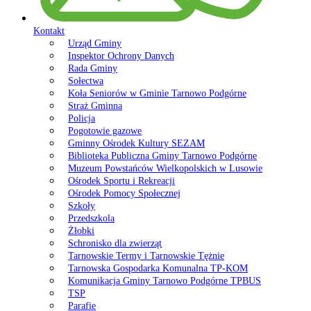
Kontakt
Urząd Gminy
Inspektor Ochrony Danych
Rada Gminy
Sołectwa
Koła Seniorów w Gminie Tarnowo Podgórne
Straż Gminna
Policja
Pogotowie gazowe
Gminny Ośrodek Kultury SEZAM
Biblioteka Publiczna Gminy Tarnowo Podgórne
Muzeum Powstańców Wielkopolskich w Lusowie
Ośrodek Sportu i Rekreacji
Ośrodek Pomocy Społecznej
Szkoły
Przedszkola
Żłobki
Schronisko dla zwierząt
Tarnowskie Termy i Tarnowskie Tężnie
Tarnowska Gospodarka Komunalna TP-KOM
Komunikacja Gminy Tarnowo Podgórne TPBUS
TSP
Parafie