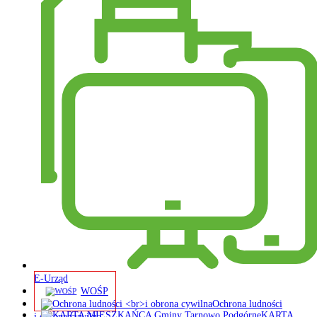
E-Urząd
WOŚP
Ochrona ludności
KARTA
i obrona cywilna