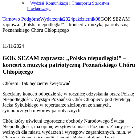
Wydział Komunikacji i Transportu Starostwa
Powiatowego
Tarnowo Podgórne
Wydarzenia
2024
październik
08
GOK SEZAM
zaprasza: „Polska niepodległa!” – koncert z muzyką patriotyczną
Poznańskiego Chóru Chłopięcego
11/11/2024
GOK SEZAM zaprasza: „Polska niepodległa!” –
koncert z muzyką patriotyczną Poznańskiego Chóru
Chłopięcego
Chórem! Tak będziemy świętować
Specjalny koncert odbędzie się w rocznicę odzyskania przez Polskę
Niepodległości. Wystąpi Poznański Chór Chłopięcy pod dyrekcją
Jacka Sykulskiego w repertuarze złożonym ze znanych,
symbolicznych utworów patriotycznych.
Chór, który uświetni tegoroczne obchody Narodowego Święta
Niepodległości, ma opinię wizytówki miasta Poznania. Znany jest z
ważnych dla miasta wydarzeń i występów zagranicznych, m.in. w
Chinach, Francji, Holandii, Japonii, Belgii, Boliwii, Turcji,