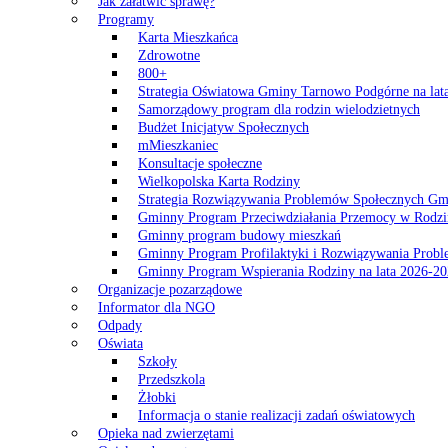
Jak załatwić sprawę?
Programy
Karta Mieszkańca
Zdrowotne
800+
Strategia Oświatowa Gminy Tarnowo Podgórne na lat
Samorządowy program dla rodzin wielodzietnych
Budżet Inicjatyw Społecznych
mMieszkaniec
Konsultacje społeczne
Wielkopolska Karta Rodziny
Strategia Rozwiązywania Problemów Społecznych G
Gminny Program Przeciwdziałania Przemocy w Rodzi
Gminny program budowy mieszkań
Gminny Program Profilaktyki i Rozwiązywania Probl
Gminny Program Wspierania Rodziny na lata 2026-2
Organizacje pozarządowe
Informator dla NGO
Odpady
Oświata
Szkoły
Przedszkola
Żłobki
Informacja o stanie realizacji zadań oświatowych
Opieka nad zwierzętami