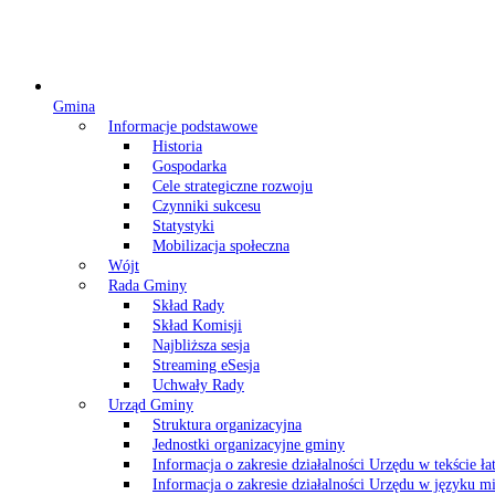
Gmina
Informacje podstawowe
Historia
Gospodarka
Cele strategiczne rozwoju
Czynniki sukcesu
Statystyki
Mobilizacja społeczna
Wójt
Rada Gminy
Skład Rady
Skład Komisji
Najbliższa sesja
Streaming eSesja
Uchwały Rady
Urząd Gminy
Struktura organizacyjna
Jednostki organizacyjne gminy
Informacja o zakresie działalności Urzędu w tekście ł
Informacja o zakresie działalności Urzędu w języku