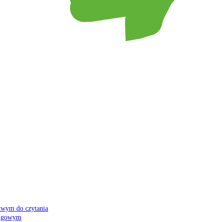
atwym do czytania
 migowym