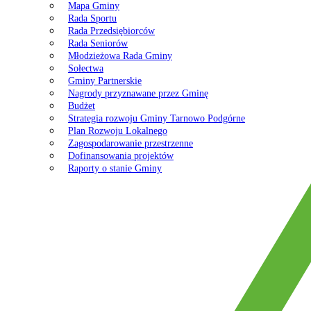
Mapa Gminy
Rada Sportu
Rada Przedsiębiorców
Rada Seniorów
Młodzieżowa Rada Gminy
Sołectwa
Gminy Partnerskie
Nagrody przyznawane przez Gminę
Budżet
Strategia rozwoju Gminy Tarnowo Podgórne
Plan Rozwoju Lokalnego
Zagospodarowanie przestrzenne
Dofinansowania projektów
Raporty o stanie Gminy