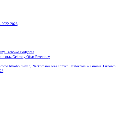
a 2022-2026
miny Tarnowo Podgórne
nie oraz Ochrony Ofiar Przemocy
emów Alkoholowych, Narkomanii oraz Innych Uzależnień w Gminie Tarnowo 
028