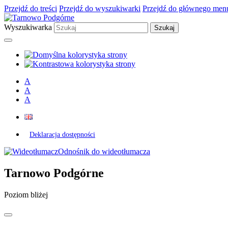
Przejdź do treści
Przejdź do wyszukiwarki
Przejdź do głównego men
Wyszukiwarka
A
A
A
Deklaracja dostępności
Odnośnik do wideotłumacza
Tarnowo Podgórne
Poziom bliżej