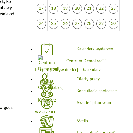
 tylko
 obawy,
17
18
19
20
21
22
23
aśnie od
24
25
26
27
28
29
30
Kalendarz wydarzeń
Centrum Demokracji i
Integracji Obywatelskiej – Kalendarz
Oferty pracy
Konsultacje społeczne
Awarie i planowane
w godz.
wyłączenia
Media
Jak załatwić sprawę?