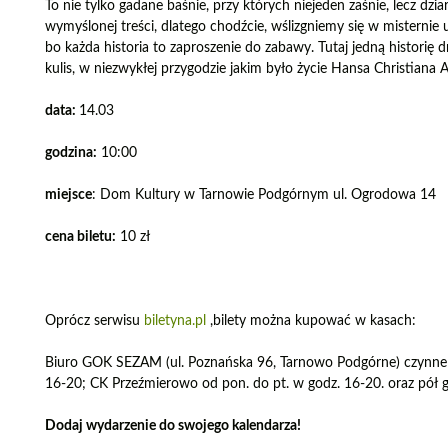
To nie tylko gadane baśnie, przy których niejeden zaśnie, lecz dz
wymyślonej treści, dlatego chodźcie, wślizgniemy się w misternie
bo każda historia to zaproszenie do zabawy. Tutaj jedną histori
kulis, w niezwykłej przygodzie jakim było życie Hansa Christiana 
data:
14.03
godzina:
10:00
miejsce
: Dom Kultury w Tarnowie Podgórnym ul. Ogrodowa 14
cena biletu:
10 zł
Oprócz serwisu
biletyna.pl
,bilety można kupować w kasach:
Biuro GOK SEZAM (ul. Poznańska 96, Tarnowo Podgórne) czynne 
16-20; CK Przeźmierowo od pon. do pt. w godz. 16-20. oraz pół 
Dodaj wydarzenie do swojego kalendarza!