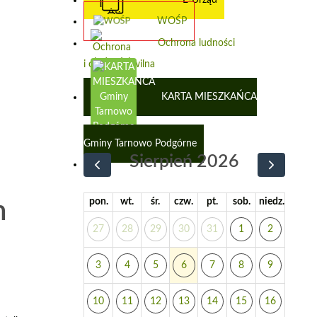
WOŚP
Ochrona ludności
i obrona cywilna
KARTA MIESZKAŃCA
Gminy Tarnowo Podgórne
Sierpień 2026
pon.
wt.
śr.
czw.
pt.
sob.
niedz.
h
27
28
29
30
31
1
2
3
4
5
6
7
8
9
10
11
12
13
14
15
16