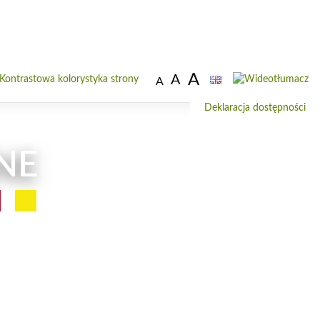
A
A
Od
A
do
Deklaracja dostępności
wi
NE