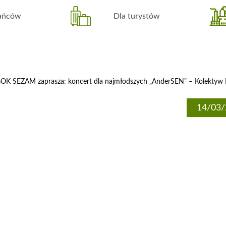
kańców
Dla turystów
OK SEZAM zaprasza: koncert dla najmłodszych „AnderSEN” – Kolek
14/03/