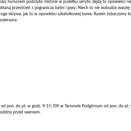
iarsko humorem podszyte, historie w pudełku ukryte. Będą to opowieści nie
 utkaną przestrzeń z pogranicza baśni i jawy. Niech to nie wzbudza waszej
ę druga skrywa, jak to w opowieści szkatułkowej bywa. Razem zobaczymy b
Andersena.
od pon. do pt. w godz. 9-15; DK w Tarnowie Podgórnym od pon. do pt. 
godziny przed seansem.