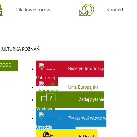
Dla inwestorów
Kontakt
tyw KULTURKA POZNAŃ
2023
Biuletyn Informacji
Publicznej
Unia Europejska
Zadaj pytanie
Wójtowi
Zarezerwuj wizytę w
Urzędzie
E-Urząd