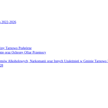
a 2022-2026
miny Tarnowo Podgórne
nie oraz Ochrony Ofiar Przemocy
emów Alkoholowych, Narkomanii oraz Innych Uzależnień w Gminie Tarnowo 
028