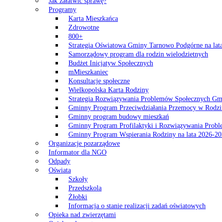
Jak załatwić sprawę?
Programy
Karta Mieszkańca
Zdrowotne
800+
Strategia Oświatowa Gminy Tarnowo Podgórne na lat
Samorządowy program dla rodzin wielodzietnych
Budżet Inicjatyw Społecznych
mMieszkaniec
Konsultacje społeczne
Wielkopolska Karta Rodziny
Strategia Rozwiązywania Problemów Społecznych G
Gminny Program Przeciwdziałania Przemocy w Rodzi
Gminny program budowy mieszkań
Gminny Program Profilaktyki i Rozwiązywania Probl
Gminny Program Wspierania Rodziny na lata 2026-2
Organizacje pozarządowe
Informator dla NGO
Odpady
Oświata
Szkoły
Przedszkola
Żłobki
Informacja o stanie realizacji zadań oświatowych
Opieka nad zwierzętami