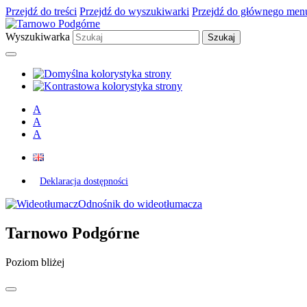
Przejdź do treści
Przejdź do wyszukiwarki
Przejdź do głównego men
Wyszukiwarka
A
A
A
Deklaracja dostępności
Odnośnik do wideotłumacza
Tarnowo Podgórne
Poziom bliżej