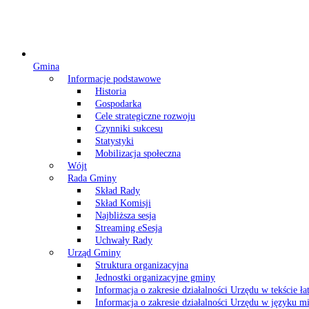
Gmina
Informacje podstawowe
Historia
Gospodarka
Cele strategiczne rozwoju
Czynniki sukcesu
Statystyki
Mobilizacja społeczna
Wójt
Rada Gminy
Skład Rady
Skład Komisji
Najbliższa sesja
Streaming eSesja
Uchwały Rady
Urząd Gminy
Struktura organizacyjna
Jednostki organizacyjne gminy
Informacja o zakresie działalności Urzędu w tekście ł
Informacja o zakresie działalności Urzędu w języku