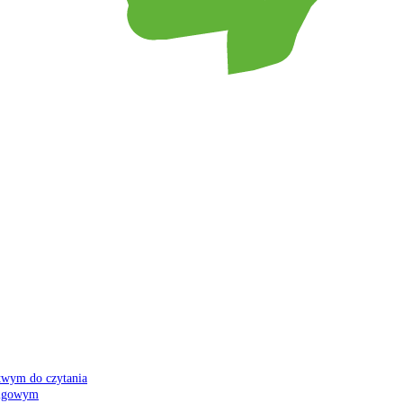
atwym do czytania
 migowym