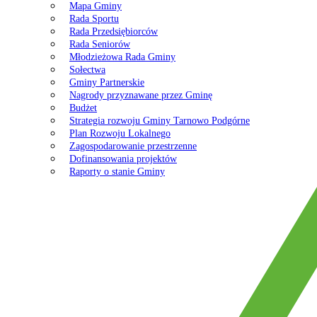
Mapa Gminy
Rada Sportu
Rada Przedsiębiorców
Rada Seniorów
Młodzieżowa Rada Gminy
Sołectwa
Gminy Partnerskie
Nagrody przyznawane przez Gminę
Budżet
Strategia rozwoju Gminy Tarnowo Podgórne
Plan Rozwoju Lokalnego
Zagospodarowanie przestrzenne
Dofinansowania projektów
Raporty o stanie Gminy