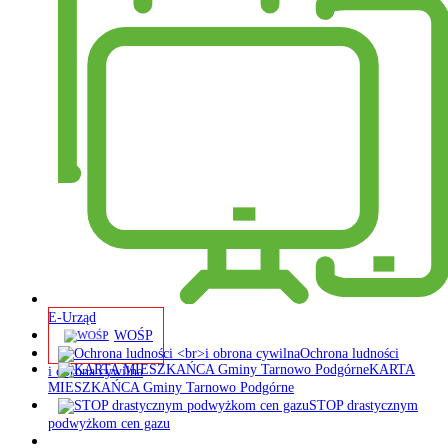
E-Urząd
WOŚP
Ochrona ludności
KARTA
i obrona cywilna
MIESZKAŃCA Gminy Tarnowo Podgórne
STOP drastycznym
podwyżkom cen gazu