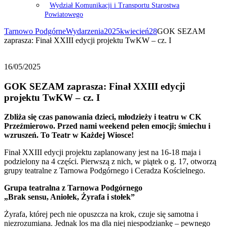
Wydział Komunikacji i Transportu Starostwa
Powiatowego
Tarnowo Podgórne
Wydarzenia
2025
kwiecień
28
GOK SEZAM
zaprasza: Finał XXIII edycji projektu TwKW – cz. I
16/05/2025
GOK SEZAM zaprasza: Finał XXIII edycji
projektu TwKW – cz. I
Zbliża się czas panowania dzieci, młodzieży i teatru w CK
Przeźmierowo. Przed nami weekend pełen emocji; śmiechu i
wzruszeń. To Teatr w Każdej Wiosce!
Finał XXIII edycji projektu zaplanowany jest na 16-18 maja i
podzielony na 4 części. Pierwszą z nich, w piątek o g. 17, otworzą
grupy teatralne z Tarnowa Podgórnego i Ceradza Kościelnego.
Grupa teatralna z Tarnowa Podgórnego
„Brak sensu, Aniołek, Żyrafa i stołek”
Żyrafa, której pech nie opuszcza na krok, czuje się samotna i
niezrozumiana. Jednak los ma dla niej niespodziankę – pewnego