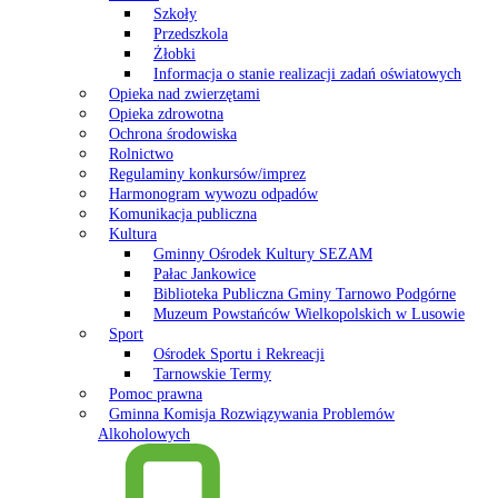
Szkoły
Przedszkola
Żłobki
Informacja o stanie realizacji zadań oświatowych
Opieka nad zwierzętami
Opieka zdrowotna
Ochrona środowiska
Rolnictwo
Regulaminy konkursów/imprez
Harmonogram wywozu odpadów
Komunikacja publiczna
Kultura
Gminny Ośrodek Kultury SEZAM
Pałac Jankowice
Biblioteka Publiczna Gminy Tarnowo Podgórne
Muzeum Powstańców Wielkopolskich w Lusowie
Sport
Ośrodek Sportu i Rekreacji
Tarnowskie Termy
Pomoc prawna
Gminna Komisja Rozwiązywania Problemów
Alkoholowych