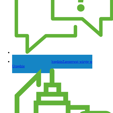
Zadaj pytanie Wójtowi
Zarezerwuj wizytę w
Urzędzie