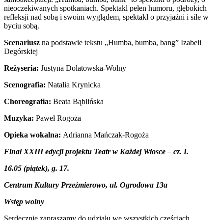
nieoczekiwanych spotkaniach. Spektakl pełen humoru, głębokich
refleksji nad sobą i swoim wyglądem, spektakl o przyjaźni i sile w
byciu sobą.
Scenariusz
na podstawie tekstu „Humba, bumba, bang” Izabeli
Degórskiej
Reżyseria:
Justyna Dolatowska-Wolny
Scenografia:
Natalia Krynicka
Choreografia:
Beata Bąblińska
Muzyka:
Paweł Rogoża
Opieka wokalna:
Adrianna Mańczak-Rogoża
Finał XXIII edycji projektu Teatr w Każdej Wiosce – cz. I.
16.05 (piątek), g. 17.
Centrum Kultury Przeźmierowo, ul. Ogrodowa 13a
Wstęp wolny
Serdecznie zapraszamy do udziału we wszystkich częściach