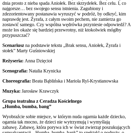
dnia prosto z nieba spada Aniołek. Bez skrzydełek. Bez celu. I, co
najgorsze… bez swojego sensu istnienia. Zagubiony i
zdezorientowany postanawia wyruszyć w podróż, by odkryć, kim
naprawdę jest. Żyrafa, z całym swoim pechem, nie zamierza go
zostawić samego. Czy wspólna wędrówka przyniesie odpowiedź? A
może los okaże się bardziej przewrotny, niż ktokolwiek mógłby
przypuszczać?
Scenariusz
na podstawie tekstu „Brak sensu, Aniołek, Żyrafa i
stołek” Marty Guśniowskiej
Reżyseria:
Anna Dzięcioł
Scenografia:
Natalia Krynicka
Choreografia:
Beata Bąblińska i Mariola Ryl-Krystianowska
Muzyka:
Jarosław Krawczyk
Grupa teatralna z Ceradza Kościelnego
„Humba, bumba, bang”
Wyobraźcie sobie miejsce, w którym nuda ogarnia każde dziecko,
ogarnia tak mocno, że dzieci nie wytrzymują i wymyślają
zabawę. Zabawę, która porywa ich w świat zwierząt poszukujących
samoakceptacji. „Humba, bumba, bank” to spektakl o podroży, o