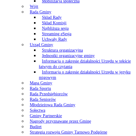
Mobilizacja społeczna
Wójt
Rada Gminy
Skład Rady
Skład Komisji
Najbliższa sesja
Streaming eSesja
Uchwały Rady
Urząd Gminy
Struktura organizacyjna
Jednostki organizacyjne gminy
Informacja o zakresie działalności Urzędu w tekście
łatwym do czytania
Informacja o zakresie działalności Urzędu w języku
migowym
Mapa Gminy
Rada Sportu
Rada Przedsiębiorców
Rada Seniorów
Młodzieżowa Rada Gminy
Sołectwa
Gminy Partnerskie
Nagrody przyznawane przez Gminę
Budżet
Strategia rozwoju Gminy Tarnowo Podgórne