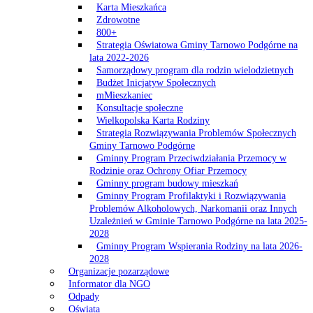
Karta Mieszkańca
Zdrowotne
800+
Strategia Oświatowa Gminy Tarnowo Podgórne na
lata 2022-2026
Samorządowy program dla rodzin wielodzietnych
Budżet Inicjatyw Społecznych
mMieszkaniec
Konsultacje społeczne
Wielkopolska Karta Rodziny
Strategia Rozwiązywania Problemów Społecznych
Gminy Tarnowo Podgórne
Gminny Program Przeciwdziałania Przemocy w
Rodzinie oraz Ochrony Ofiar Przemocy
Gminny program budowy mieszkań
Gminny Program Profilaktyki i Rozwiązywania
Problemów Alkoholowych, Narkomanii oraz Innych
Uzależnień w Gminie Tarnowo Podgórne na lata 2025-
2028
Gminny Program Wspierania Rodziny na lata 2026-
2028
Organizacje pozarządowe
Informator dla NGO
Odpady
Oświata