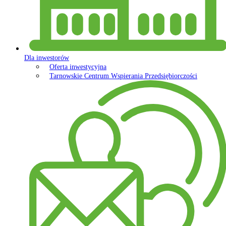
Dla inwestorów
Oferta inwestycyjna
Tarnowskie Centrum Wspierania Przedsiębiorczości