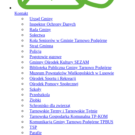
Kontakt
Urząd Gminy
Inspektor Ochrony Danych
Rada Gminy
Sołectwa
Koła Seniorów w Gminie Tarnowo Podgórne
Straż Gminna
Policja
Pogotowie gazowe
Gminny Ośrodek Kultury SEZAM
Biblioteka Publiczna Gminy Tarnowo Podgórne
Muzeum Powstańców Wielkopolskich w Lusowie
Ośrodek Sportu i Rekreacji
Ośrodek Pomocy Społecznej
Szkoły
Przedszkola
Żłobki
Schronisko dla zwierząt
Tarnowskie Termy i Tarnowskie Tężnie
Tarnowska Gospodarka Komunalna TP-KOM
Komunikacja Gminy Tarnowo Podgórne TPBUS
TSP
Parafie