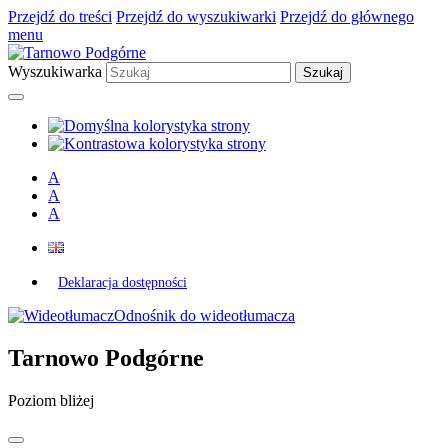
Przejdź do treści
Przejdź do wyszukiwarki
Przejdź do głównego
menu
Wyszukiwarka
A
A
A
Deklaracja dostępności
Odnośnik do wideotłumacza
Tarnowo Podgórne
Poziom bliżej