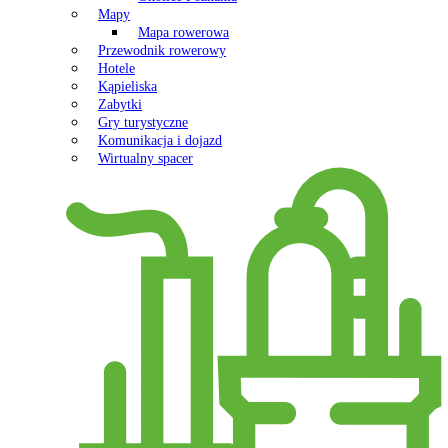
Mapy
Mapa rowerowa
Przewodnik rowerowy
Hotele
Kąpieliska
Zabytki
Gry turystyczne
Komunikacja i dojazd
Wirtualny spacer