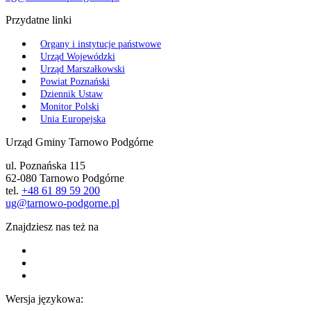
Przydatne linki
Organy i instytucje państwowe
Urząd Wojewódzki
Urząd Marszałkowski
Powiat Poznański
Dziennik Ustaw
Monitor Polski
Unia Europejska
Urząd Gminy Tarnowo Podgórne
ul. Poznańska 115
62-080 Tarnowo Podgórne
tel.
+48 61 89 59 200
ug@tarnowo-podgorne.pl
Znajdziesz nas też na
Wersja językowa: