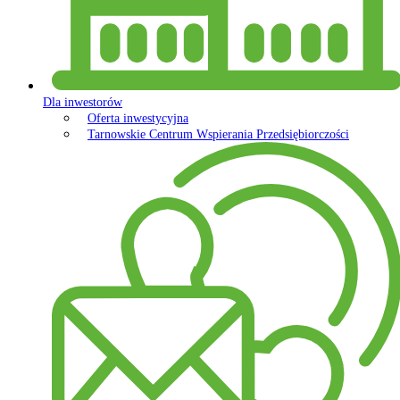
Dla inwestorów
Oferta inwestycyjna
Tarnowskie Centrum Wspierania Przedsiębiorczości