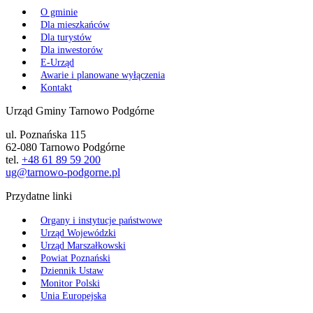
O gminie
Dla mieszkańców
Dla turystów
Dla inwestorów
E-Urząd
Awarie i planowane wyłączenia
Kontakt
Urząd Gminy Tarnowo Podgórne
ul. Poznańska 115
62-080 Tarnowo Podgórne
tel.
+48 61 89 59 200
ug@tarnowo-podgorne.pl
Przydatne linki
Organy i instytucje państwowe
Urząd Wojewódzki
Urząd Marszałkowski
Powiat Poznański
Dziennik Ustaw
Monitor Polski
Unia Europejska