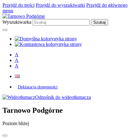
Przejdź do treści
Przejdź do wyszukiwarki
Przejdź do głównego
menu
Wyszukiwarka
A
A
A
Deklaracja dostępności
Odnośnik do wideotłumacza
Tarnowo Podgórne
Poziom bliżej