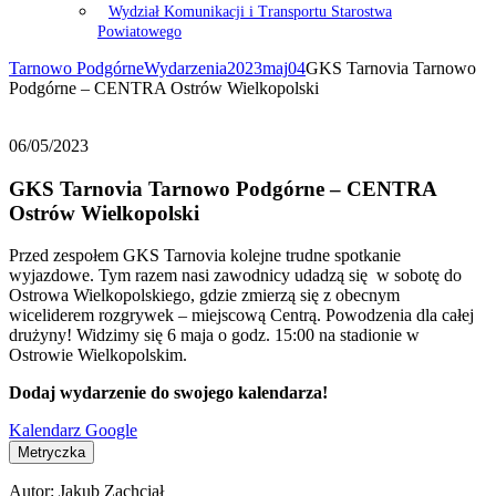
Wydział Komunikacji i Transportu Starostwa
Powiatowego
Tarnowo Podgórne
Wydarzenia
2023
maj
04
GKS Tarnovia Tarnowo
Podgórne – CENTRA Ostrów Wielkopolski
06/05/2023
GKS Tarnovia Tarnowo Podgórne – CENTRA
Ostrów Wielkopolski
Przed zespołem GKS Tarnovia kolejne trudne spotkanie
wyjazdowe. Tym razem nasi zawodnicy udadzą się w sobotę do
Ostrowa Wielkopolskiego, gdzie zmierzą się z obecnym
wiceliderem rozgrywek – miejscową Centrą. Powodzenia dla całej
drużyny! Widzimy się 6 maja o godz. 15:00 na stadionie w
Ostrowie Wielkopolskim.
Dodaj wydarzenie do swojego kalendarza!
Kalendarz Google
Metryczka
Autor:
Jakub Zachciał