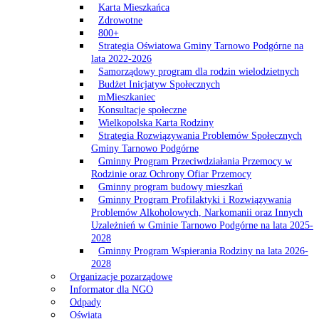
Karta Mieszkańca
Zdrowotne
800+
Strategia Oświatowa Gminy Tarnowo Podgórne na
lata 2022-2026
Samorządowy program dla rodzin wielodzietnych
Budżet Inicjatyw Społecznych
mMieszkaniec
Konsultacje społeczne
Wielkopolska Karta Rodziny
Strategia Rozwiązywania Problemów Społecznych
Gminy Tarnowo Podgórne
Gminny Program Przeciwdziałania Przemocy w
Rodzinie oraz Ochrony Ofiar Przemocy
Gminny program budowy mieszkań
Gminny Program Profilaktyki i Rozwiązywania
Problemów Alkoholowych, Narkomanii oraz Innych
Uzależnień w Gminie Tarnowo Podgórne na lata 2025-
2028
Gminny Program Wspierania Rodziny na lata 2026-
2028
Organizacje pozarządowe
Informator dla NGO
Odpady
Oświata