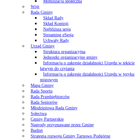
Mobilizacja społeczna
Wójt
Rada Gminy
Skład Rady
Skład Komisji
Najbliższa sesja
Streaming eSesja
Uchwały Rady
Urząd Gminy
Struktura organizacyjna
Jednostki organizacyjne gminy
Informacja o zakresie działalności Urzędu w tekście
łatwym do czytania
Informacja o zakresie działalności Urzędu w języku
migowym
Mapa Gminy
Rada Sportu
Rada Przedsiębiorców
Rada Seniorów
Młodzieżowa Rada Gminy
Sołectwa
Gminy Partnerskie
Nagrody przyznawane przez Gminę
Budżet
Strategia rozwoju Gminy Tarnowo Podgórne