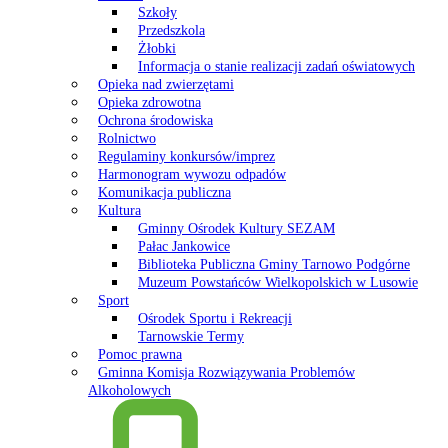
Szkoły
Przedszkola
Żłobki
Informacja o stanie realizacji zadań oświatowych
Opieka nad zwierzętami
Opieka zdrowotna
Ochrona środowiska
Rolnictwo
Regulaminy konkursów/imprez
Harmonogram wywozu odpadów
Komunikacja publiczna
Kultura
Gminny Ośrodek Kultury SEZAM
Pałac Jankowice
Biblioteka Publiczna Gminy Tarnowo Podgórne
Muzeum Powstańców Wielkopolskich w Lusowie
Sport
Ośrodek Sportu i Rekreacji
Tarnowskie Termy
Pomoc prawna
Gminna Komisja Rozwiązywania Problemów
Alkoholowych