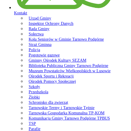
Kontakt
Urząd Gminy
Inspektor Ochrony Danych
Rada Gminy
Sołectwa
Koła Seniorów w Gminie Tarnowo Podgórne
Straż Gminna
Policja
Pogotowie gazowe
Gminny Ośrodek Kultury SEZAM
Biblioteka Publiczna Gminy Tarnowo Podgórne
Muzeum Powstańców Wielkopolskich w Lusowie
Ośrodek Sportu i Rekreacji
Ośrodek Pomocy Społecznej
Szkoły
Przedszkola
Żłobki
Schronisko dla zwierząt
Tarnowskie Termy i Tarnowskie Tężnie
Tarnowska Gospodarka Komunalna TP-KOM
Komunikacja Gminy Tarnowo Podgórne TPBUS
TSP
Parafie