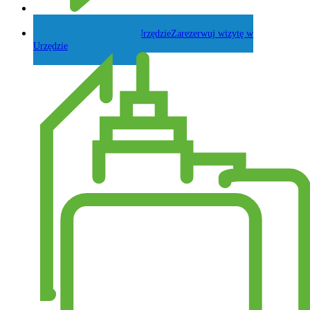
Zadaj pytanie Wójtowi
Zarezerwuj wizytę w
Urzędzie