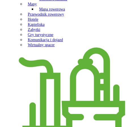
Mapy
Mapa rowerowa
Przewodnik rowerowy
Hotele
Kąpieliska
Zabytki
Gry turystyczne
Komunikacja i dojazd
Wirtualny spacer