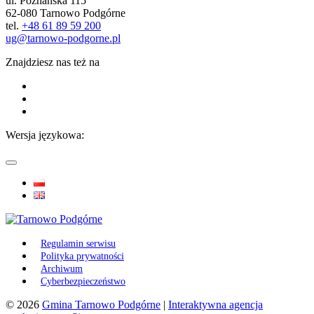
ul. Poznańska 115
62-080 Tarnowo Podgórne
tel.
+48 61 89 59 200
ug@tarnowo-podgorne.pl
Znajdziesz nas też na
Wersja językowa:
Regulamin serwisu
Polityka prywatności
Archiwum
Cyberbezpieczeństwo
© 2026
Gmina Tarnowo Podgórne
|
Interaktywna agencja