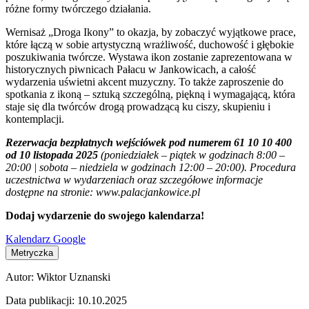
różne formy twórczego działania.
Wernisaż „Droga Ikony” to okazja, by zobaczyć wyjątkowe prace,
które łączą w sobie artystyczną wrażliwość, duchowość i głębokie
poszukiwania twórcze. Wystawa ikon zostanie zaprezentowana w
historycznych piwnicach Pałacu w Jankowicach, a całość
wydarzenia uświetni akcent muzyczny. To także zaproszenie do
spotkania z ikoną – sztuką szczególną, piękną i wymagającą, która
staje się dla twórców drogą prowadzącą ku ciszy, skupieniu i
kontemplacji.
Rezerwacja bezpłatnych wejściówek pod numerem 61 10 10 400
od 10 listopada 2025
(poniedziałek – piątek w godzinach 8:00 –
20:00 | sobota – niedziela w godzinach 12:00 – 20:00). Procedura
uczestnictwa w wydarzeniach oraz szczegółowe informacje
dostępne na stronie: www.palacjankowice.pl
Dodaj wydarzenie do swojego kalendarza!
Kalendarz Google
Metryczka
Autor:
Wiktor Uznanski
Data publikacji:
10.10.2025