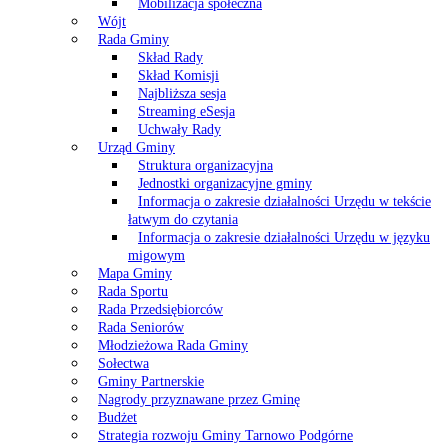
Mobilizacja społeczna
Wójt
Rada Gminy
Skład Rady
Skład Komisji
Najbliższa sesja
Streaming eSesja
Uchwały Rady
Urząd Gminy
Struktura organizacyjna
Jednostki organizacyjne gminy
Informacja o zakresie działalności Urzędu w tekście
łatwym do czytania
Informacja o zakresie działalności Urzędu w języku
migowym
Mapa Gminy
Rada Sportu
Rada Przedsiębiorców
Rada Seniorów
Młodzieżowa Rada Gminy
Sołectwa
Gminy Partnerskie
Nagrody przyznawane przez Gminę
Budżet
Strategia rozwoju Gminy Tarnowo Podgórne