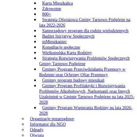
Karta Mieszkańca
Zdrowotne
800+
Strategia Oświatowa Gminy Tarnowo Podgórne na
lata 2022-2026
Samorządowy program dla rodzin wielodzietnych
Budżet Inicjatyw Społecznych
mMieszkaniec
Konsultacje społeczne
Wielkopolska Karta Rodziny
Strategia Rozwiązywania Problemów Społecznych
Gminy Tarnowo Podgórne
Gminny Program Przeciwdziałania Przemocy w
Rodzinie oraz Ochrony Ofiar Przemocy
Gminny program budowy mieszkań
Gminny Program Profilaktyki i Rozwiązywania
Problemów Alkoholowych, Narkomanii oraz Innych
Uzależnień w Gminie Tarnowo Podgórne na lata 2025-
2028
Gminny Program Wspierania Rodziny na lata 2026-
2028
Organizacje pozarządowe
Informator dla NGO
Odpady
Oświata