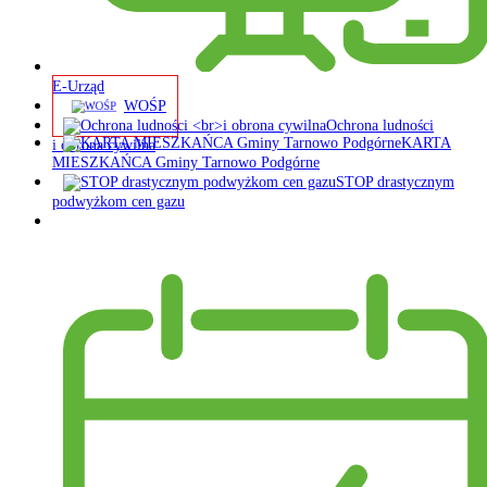
E-Urząd
WOŚP
Ochrona ludności
KARTA
i obrona cywilna
MIESZKAŃCA Gminy Tarnowo Podgórne
STOP drastycznym
podwyżkom cen gazu