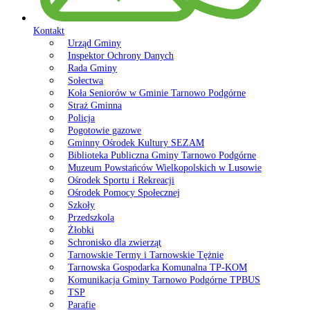
Kontakt
Urząd Gminy
Inspektor Ochrony Danych
Rada Gminy
Sołectwa
Koła Seniorów w Gminie Tarnowo Podgórne
Straż Gminna
Policja
Pogotowie gazowe
Gminny Ośrodek Kultury SEZAM
Biblioteka Publiczna Gminy Tarnowo Podgórne
Muzeum Powstańców Wielkopolskich w Lusowie
Ośrodek Sportu i Rekreacji
Ośrodek Pomocy Społecznej
Szkoły
Przedszkola
Żłobki
Schronisko dla zwierząt
Tarnowskie Termy i Tarnowskie Tężnie
Tarnowska Gospodarka Komunalna TP-KOM
Komunikacja Gminy Tarnowo Podgórne TPBUS
TSP
Parafie