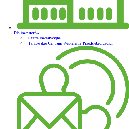
Dla inwestorów
Oferta inwestycyjna
Tarnowskie Centrum Wspierania Przedsiębiorczości