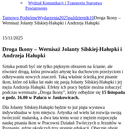
Wydział Komunikacji i Transportu Starostwa
Powiatowego
Tarnowo Podgórne
Wydarzenia
2025
październik
10
Droga Ikony –
Wernisaż Jolanty Silskiej-Hałupki i Andrzeja Hałupki
15/11/2025
Droga Ikony – Wernisaż Jolanty Silskiej-Hałupki i
Andrzeja Hałupki
Sztuka potrafi być nie tylko pięknym obrazem na ścianie, ale
również drogą, która prowadzi artystę ku duchowym przeżyciom i
odkrywaniu nowych znaczeń. Taką właśnie ścieżką jest pisanie
ikon, które od kilku lat stało się pasją Jolanty Silskiej-Hałupki i jej
męża Andrzeja Hałupki. Efekty ich pracy będzie można zobaczyć
podczas wernisażu „Droga Ikony”, który odbędzie się
15 listopada
o godz. 16.00 w Pałacu w Jankowicach.
Dla Jolanty Silskiej-Hałupki będzie to już piąta wystawa
indywidualna w tym miejscu. Artystka od wielu lat rozwija swoją
twórczość malarską, a dwa lata temu wraz z mężem rozpoczęła
naukę pisania ikon w Pracowni Działań Twórczych u Jezuitów w
Poznaniu, gdzie ukończyli trzy stopnie edukacji. Obecnie oboje