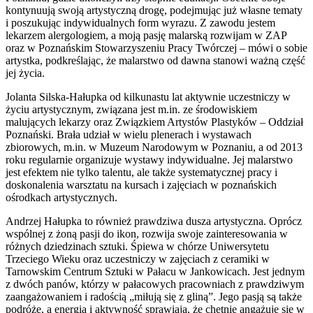
kontynuują swoją artystyczną drogę, podejmując już własne tematy
i poszukując indywidualnych form wyrazu. Z zawodu jestem
lekarzem alergologiem, a moją pasję malarską rozwijam w ZAP
oraz w Poznańskim Stowarzyszeniu Pracy Twórczej – mówi o sobie
artystka, podkreślając, że malarstwo od dawna stanowi ważną część
jej życia.
Jolanta Silska-Hałupka od kilkunastu lat aktywnie uczestniczy w
życiu artystycznym, związana jest m.in. ze środowiskiem
malujących lekarzy oraz Związkiem Artystów Plastyków – Oddział
Poznański. Brała udział w wielu plenerach i wystawach
zbiorowych, m.in. w Muzeum Narodowym w Poznaniu, a od 2013
roku regularnie organizuje wystawy indywidualne. Jej malarstwo
jest efektem nie tylko talentu, ale także systematycznej pracy i
doskonalenia warsztatu na kursach i zajęciach w poznańskich
ośrodkach artystycznych.
Andrzej Hałupka to również prawdziwa dusza artystyczna. Oprócz
wspólnej z żoną pasji do ikon, rozwija swoje zainteresowania w
różnych dziedzinach sztuki. Śpiewa w chórze Uniwersytetu
Trzeciego Wieku oraz uczestniczy w zajęciach z ceramiki w
Tarnowskim Centrum Sztuki w Pałacu w Jankowicach. Jest jednym
z dwóch panów, którzy w pałacowych pracowniach z prawdziwym
zaangażowaniem i radością „miłują się z gliną”. Jego pasją są także
podróże, a energia i aktywność sprawiają, że chętnie angażuje się w