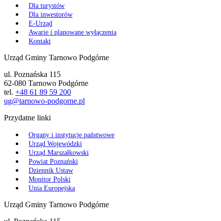
Dla turystów
Dla inwestorów
E-Urząd
Awarie i planowane wyłączenia
Kontakt
Urząd Gminy Tarnowo Podgórne
ul. Poznańska 115
62-080 Tarnowo Podgórne
tel.
+48 61 89 59 200
ug@tarnowo-podgorne.pl
Przydatne linki
Organy i instytucje państwowe
Urząd Wojewódzki
Urząd Marszałkowski
Powiat Poznański
Dziennik Ustaw
Monitor Polski
Unia Europejska
Urząd Gminy Tarnowo Podgórne