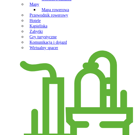
Mapy
Mapa rowerowa
Przewodnik rowerowy
Hotele
Kąpieliska
Zabytki
Gry turystyczne
Komunikacja i dojazd
Wirtualny spacer