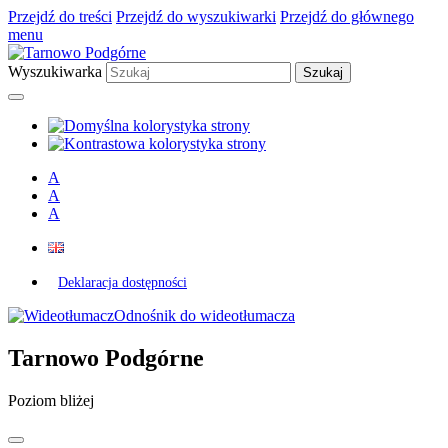
Przejdź do treści
Przejdź do wyszukiwarki
Przejdź do głównego
menu
Wyszukiwarka
A
A
A
Deklaracja dostępności
Odnośnik do wideotłumacza
Tarnowo Podgórne
Poziom bliżej