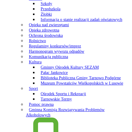
Szkoły
Przedszkola
Żłobki
Informacja o stanie realizacji zadań oświatowych
Opieka nad zwierzętami
Opieka zdrowotna
Ochrona środowiska
Rolnictwo
Regulaminy konkursów/imprez
Harmonogram wywozu odpadów
Komunikacja publiczna
Kultura
Gminny Ośrodek Kultury SEZAM
Pałac Jankowice
Biblioteka Publiczna Gminy Tarnowo Podgórne
Muzeum Powstańców Wielkopolskich w Lusowie
Sport
Ośrodek Sportu i Rekreacji
Tarnowskie Termy
Pomoc prawna
Gminna Komisja Rozwiązywania Problemów
Alkoholowych