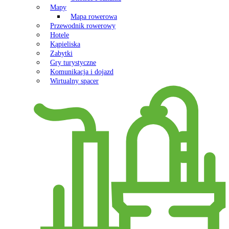
Mapy
Mapa rowerowa
Przewodnik rowerowy
Hotele
Kąpieliska
Zabytki
Gry turystyczne
Komunikacja i dojazd
Wirtualny spacer