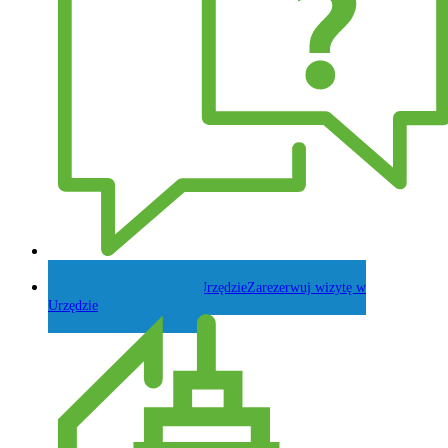
Zadaj pytanie Wójtowi
Zarezerwuj wizytę w
Urzędzie