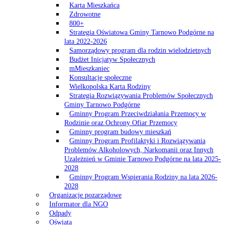
Karta Mieszkańca
Zdrowotne
800+
Strategia Oświatowa Gminy Tarnowo Podgórne na
lata 2022-2026
Samorządowy program dla rodzin wielodzietnych
Budżet Inicjatyw Społecznych
mMieszkaniec
Konsultacje społeczne
Wielkopolska Karta Rodziny
Strategia Rozwiązywania Problemów Społecznych
Gminy Tarnowo Podgórne
Gminny Program Przeciwdziałania Przemocy w
Rodzinie oraz Ochrony Ofiar Przemocy
Gminny program budowy mieszkań
Gminny Program Profilaktyki i Rozwiązywania
Problemów Alkoholowych, Narkomanii oraz Innych
Uzależnień w Gminie Tarnowo Podgórne na lata 2025-
2028
Gminny Program Wspierania Rodziny na lata 2026-
2028
Organizacje pozarządowe
Informator dla NGO
Odpady
Oświata