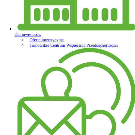
Dla inwestorów
Oferta inwestycyjna
Tarnowskie Centrum Wspierania Przedsiębiorczości