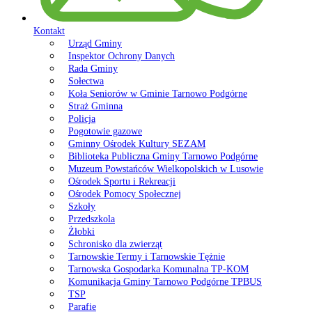
Kontakt
Urząd Gminy
Inspektor Ochrony Danych
Rada Gminy
Sołectwa
Koła Seniorów w Gminie Tarnowo Podgórne
Straż Gminna
Policja
Pogotowie gazowe
Gminny Ośrodek Kultury SEZAM
Biblioteka Publiczna Gminy Tarnowo Podgórne
Muzeum Powstańców Wielkopolskich w Lusowie
Ośrodek Sportu i Rekreacji
Ośrodek Pomocy Społecznej
Szkoły
Przedszkola
Żłobki
Schronisko dla zwierząt
Tarnowskie Termy i Tarnowskie Tężnie
Tarnowska Gospodarka Komunalna TP-KOM
Komunikacja Gminy Tarnowo Podgórne TPBUS
TSP
Parafie