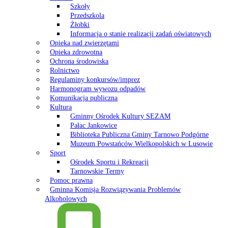
Szkoły
Przedszkola
Żłobki
Informacja o stanie realizacji zadań oświatowych
Opieka nad zwierzętami
Opieka zdrowotna
Ochrona środowiska
Rolnictwo
Regulaminy konkursów/imprez
Harmonogram wywozu odpadów
Komunikacja publiczna
Kultura
Gminny Ośrodek Kultury SEZAM
Pałac Jankowice
Biblioteka Publiczna Gminy Tarnowo Podgórne
Muzeum Powstańców Wielkopolskich w Lusowie
Sport
Ośrodek Sportu i Rekreacji
Tarnowskie Termy
Pomoc prawna
Gminna Komisja Rozwiązywania Problemów
Alkoholowych