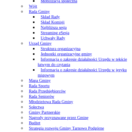
Mobilizacja społeczna
Wójt
Rada Gminy
Skład Rady
Skład Komisji
Najbliższa sesja
Streaming eSesja
Uchwały Rady
Urząd Gminy
Struktura organizacyjna
Jednostki organizacyjne gminy
Informacja o zakresie działalności Urzędu w tekście
łatwym do czytania
Informacja o zakresie działalności Urzędu w języku
migowym
Mapa Gminy
Rada Sportu
Rada Przedsiębiorców
Rada Seniorów
Młodzieżowa Rada Gminy
Sołectwa
Gminy Partnerskie
Nagrody przyznawane przez Gminę
Budżet
Strategia rozwoju Gminy Tarnowo Podgórne