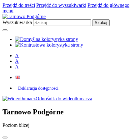
Przejdź do treści
Przejdź do wyszukiwarki
Przejdź do głównego
menu
Wyszukiwarka
A
A
A
Deklaracja dostępności
Odnośnik do wideotłumacza
Tarnowo Podgórne
Poziom bliżej