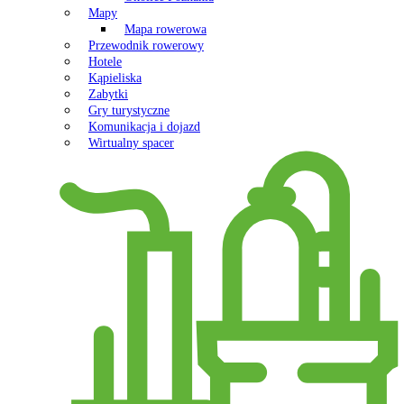
Mapy
Mapa rowerowa
Przewodnik rowerowy
Hotele
Kąpieliska
Zabytki
Gry turystyczne
Komunikacja i dojazd
Wirtualny spacer