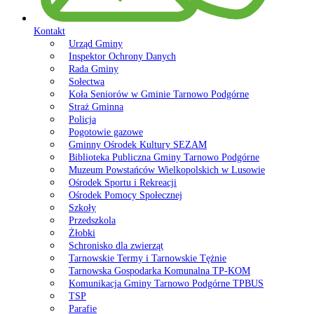
Kontakt
Urząd Gminy
Inspektor Ochrony Danych
Rada Gminy
Sołectwa
Koła Seniorów w Gminie Tarnowo Podgórne
Straż Gminna
Policja
Pogotowie gazowe
Gminny Ośrodek Kultury SEZAM
Biblioteka Publiczna Gminy Tarnowo Podgórne
Muzeum Powstańców Wielkopolskich w Lusowie
Ośrodek Sportu i Rekreacji
Ośrodek Pomocy Społecznej
Szkoły
Przedszkola
Żłobki
Schronisko dla zwierząt
Tarnowskie Termy i Tarnowskie Tężnie
Tarnowska Gospodarka Komunalna TP-KOM
Komunikacja Gminy Tarnowo Podgórne TPBUS
TSP
Parafie