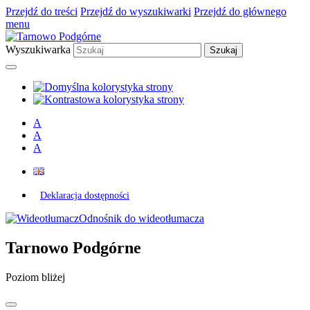
Przejdź do treści
Przejdź do wyszukiwarki
Przejdź do głównego
menu
Wyszukiwarka
A
A
A
Deklaracja dostępności
Odnośnik do wideotłumacza
Tarnowo Podgórne
Poziom bliżej