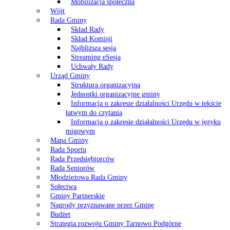
Mobilizacja społeczna
Wójt
Rada Gminy
Skład Rady
Skład Komisji
Najbliższa sesja
Streaming eSesja
Uchwały Rady
Urząd Gminy
Struktura organizacyjna
Jednostki organizacyjne gminy
Informacja o zakresie działalności Urzędu w tekście
łatwym do czytania
Informacja o zakresie działalności Urzędu w języku
migowym
Mapa Gminy
Rada Sportu
Rada Przedsiębiorców
Rada Seniorów
Młodzieżowa Rada Gminy
Sołectwa
Gminy Partnerskie
Nagrody przyznawane przez Gminę
Budżet
Strategia rozwoju Gminy Tarnowo Podgórne