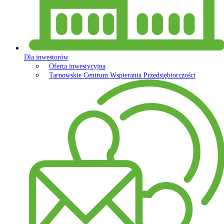
Dla inwestorów
Oferta inwestycyjna
Tarnowskie Centrum Wspierania Przedsiębiorczości