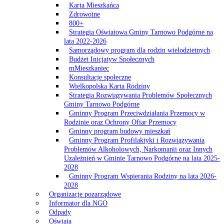
Karta Mieszkańca
Zdrowotne
800+
Strategia Oświatowa Gminy Tarnowo Podgórne na
lata 2022-2026
Samorządowy program dla rodzin wielodzietnych
Budżet Inicjatyw Społecznych
mMieszkaniec
Konsultacje społeczne
Wielkopolska Karta Rodziny
Strategia Rozwiązywania Problemów Społecznych
Gminy Tarnowo Podgórne
Gminny Program Przeciwdziałania Przemocy w
Rodzinie oraz Ochrony Ofiar Przemocy
Gminny program budowy mieszkań
Gminny Program Profilaktyki i Rozwiązywania
Problemów Alkoholowych, Narkomanii oraz Innych
Uzależnień w Gminie Tarnowo Podgórne na lata 2025-
2028
Gminny Program Wspierania Rodziny na lata 2026-
2028
Organizacje pozarządowe
Informator dla NGO
Odpady
Oświata