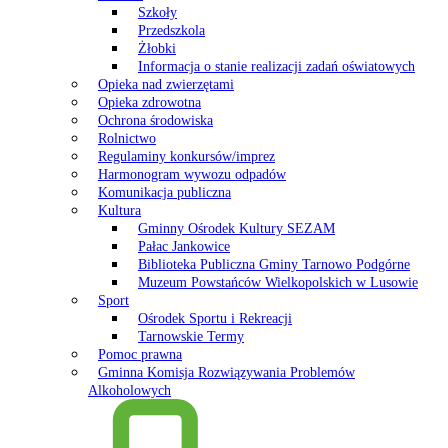
Szkoły
Przedszkola
Żłobki
Informacja o stanie realizacji zadań oświatowych
Opieka nad zwierzętami
Opieka zdrowotna
Ochrona środowiska
Rolnictwo
Regulaminy konkursów/imprez
Harmonogram wywozu odpadów
Komunikacja publiczna
Kultura
Gminny Ośrodek Kultury SEZAM
Pałac Jankowice
Biblioteka Publiczna Gminy Tarnowo Podgórne
Muzeum Powstańców Wielkopolskich w Lusowie
Sport
Ośrodek Sportu i Rekreacji
Tarnowskie Termy
Pomoc prawna
Gminna Komisja Rozwiązywania Problemów
Alkoholowych