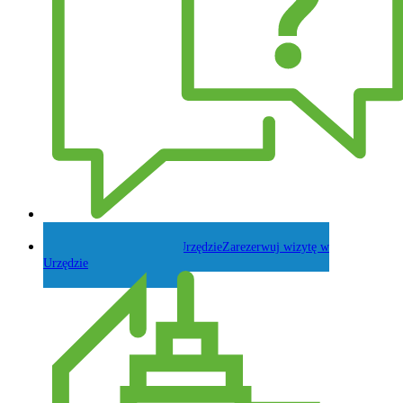
Zadaj pytanie Wójtowi
Zarezerwuj wizytę w
Urzędzie