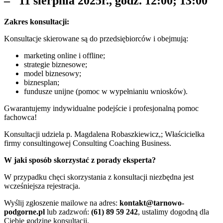
– 11 sierpnia 2025r., godz. 12:00; 13:00
Zakres konsultacji:
Konsultacje skierowane są do przedsiębiorców i obejmują:
marketing online i offline;
strategie biznesowe;
model biznesowy;
biznesplan;
fundusze unijne (pomoc w wypełnianiu wniosków).
Gwarantujemy indywidualne podejście i profesjonalną pomoc
fachowca!
Konsultacji udziela p. Magdalena Robaszkiewicz,; Właścicielka
firmy consultingowej Consulting Coaching Business.
W jaki sposób skorzystać z porady eksperta?
W przypadku chęci skorzystania z konsultacji niezbędna jest
wcześniejsza rejestracja.
Wyślij zgłoszenie mailowe na adres:
kontakt@tarnowo-
podgorne.pl
lub zadzwoń:
(61) 89 59 242
, ustalimy dogodną dla
Ciebie godzinę konsultacji.