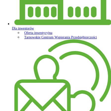
Dla inwestorów
Oferta inwestycyjna
Tarnowskie Centrum Wspierania Przedsiębiorczości