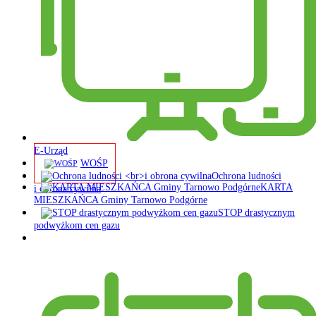
E-Urząd
WOŚP
Ochrona ludności
KARTA
i obrona cywilna
MIESZKAŃCA Gminy Tarnowo Podgórne
STOP drastycznym
podwyżkom cen gazu