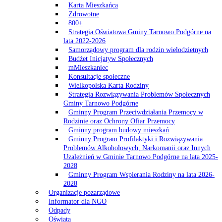
Karta Mieszkańca
Zdrowotne
800+
Strategia Oświatowa Gminy Tarnowo Podgórne na
lata 2022-2026
Samorządowy program dla rodzin wielodzietnych
Budżet Inicjatyw Społecznych
mMieszkaniec
Konsultacje społeczne
Wielkopolska Karta Rodziny
Strategia Rozwiązywania Problemów Społecznych
Gminy Tarnowo Podgórne
Gminny Program Przeciwdziałania Przemocy w
Rodzinie oraz Ochrony Ofiar Przemocy
Gminny program budowy mieszkań
Gminny Program Profilaktyki i Rozwiązywania
Problemów Alkoholowych, Narkomanii oraz Innych
Uzależnień w Gminie Tarnowo Podgórne na lata 2025-
2028
Gminny Program Wspierania Rodziny na lata 2026-
2028
Organizacje pozarządowe
Informator dla NGO
Odpady
Oświata