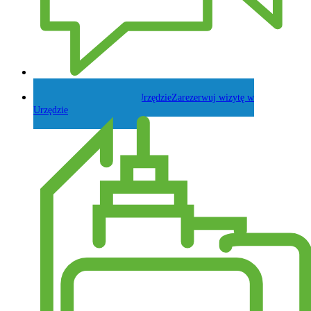
Zadaj pytanie Wójtowi
Zarezerwuj wizytę w
Urzędzie