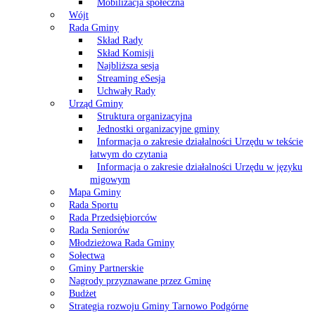
Mobilizacja społeczna
Wójt
Rada Gminy
Skład Rady
Skład Komisji
Najbliższa sesja
Streaming eSesja
Uchwały Rady
Urząd Gminy
Struktura organizacyjna
Jednostki organizacyjne gminy
Informacja o zakresie działalności Urzędu w tekście
łatwym do czytania
Informacja o zakresie działalności Urzędu w języku
migowym
Mapa Gminy
Rada Sportu
Rada Przedsiębiorców
Rada Seniorów
Młodzieżowa Rada Gminy
Sołectwa
Gminy Partnerskie
Nagrody przyznawane przez Gminę
Budżet
Strategia rozwoju Gminy Tarnowo Podgórne