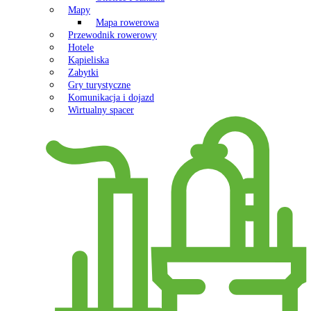
Mapy
Mapa rowerowa
Przewodnik rowerowy
Hotele
Kąpieliska
Zabytki
Gry turystyczne
Komunikacja i dojazd
Wirtualny spacer