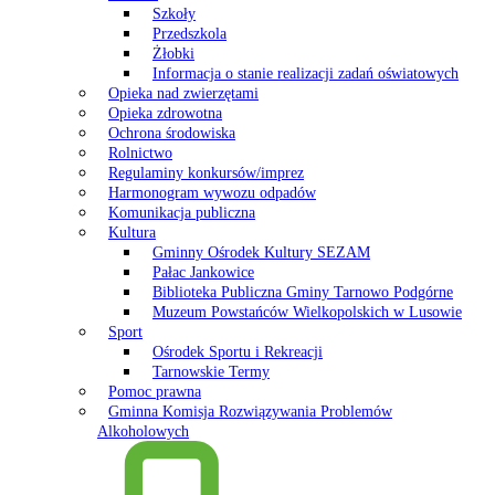
Szkoły
Przedszkola
Żłobki
Informacja o stanie realizacji zadań oświatowych
Opieka nad zwierzętami
Opieka zdrowotna
Ochrona środowiska
Rolnictwo
Regulaminy konkursów/imprez
Harmonogram wywozu odpadów
Komunikacja publiczna
Kultura
Gminny Ośrodek Kultury SEZAM
Pałac Jankowice
Biblioteka Publiczna Gminy Tarnowo Podgórne
Muzeum Powstańców Wielkopolskich w Lusowie
Sport
Ośrodek Sportu i Rekreacji
Tarnowskie Termy
Pomoc prawna
Gminna Komisja Rozwiązywania Problemów
Alkoholowych