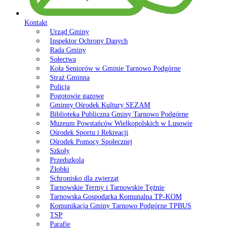
Kontakt
Urząd Gminy
Inspektor Ochrony Danych
Rada Gminy
Sołectwa
Koła Seniorów w Gminie Tarnowo Podgórne
Straż Gminna
Policja
Pogotowie gazowe
Gminny Ośrodek Kultury SEZAM
Biblioteka Publiczna Gminy Tarnowo Podgórne
Muzeum Powstańców Wielkopolskich w Lusowie
Ośrodek Sportu i Rekreacji
Ośrodek Pomocy Społecznej
Szkoły
Przedszkola
Żłobki
Schronisko dla zwierząt
Tarnowskie Termy i Tarnowskie Tężnie
Tarnowska Gospodarka Komunalna TP-KOM
Komunikacja Gminy Tarnowo Podgórne TPBUS
TSP
Parafie