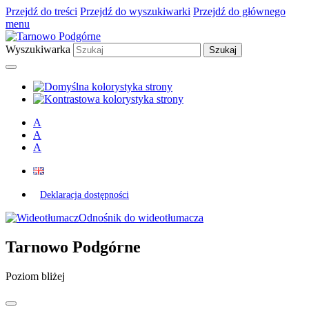
Przejdź do treści
Przejdź do wyszukiwarki
Przejdź do głównego
menu
Wyszukiwarka
A
A
A
Deklaracja dostępności
Odnośnik do wideotłumacza
Tarnowo Podgórne
Poziom bliżej