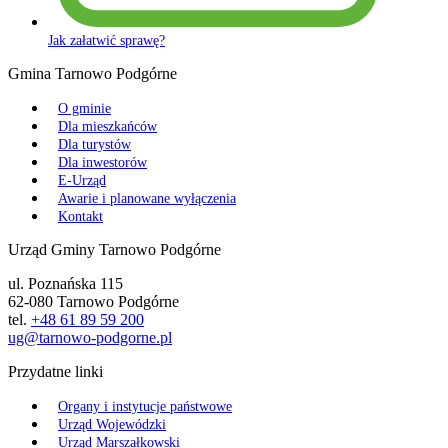
Jak załatwić sprawę?
Gmina Tarnowo Podgórne
O gminie
Dla mieszkańców
Dla turystów
Dla inwestorów
E-Urząd
Awarie i planowane wyłączenia
Kontakt
Urząd Gminy Tarnowo Podgórne
ul. Poznańska 115
62-080 Tarnowo Podgórne
tel.
+48 61 89 59 200
ug@tarnowo-podgorne.pl
Przydatne linki
Organy i instytucje państwowe
Urząd Wojewódzki
Urząd Marszałkowski