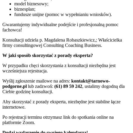
model biznesowy;
biznesplan;
fundusze unijne (pomoc w wypełnianiu wniosków).
Gwarantujemy indywidualne podejście i profesjonalną pomoc
fachowca!
Konsultacji udziela p. Magdalena Robaszkiewicz,; Właścicielka
firmy consultingowej Consulting Coaching Business.
W jaki sposób skorzystać z porady eksperta?
W przypadku chęci skorzystania z konsultacji niezbędna jest
wcześniejsza rejestracja.
Wyślij zgłoszenie mailowe na adres:
kontakt@tarnowo-
podgorne.pl
lub zadzwoń:
(61) 89 59 242
, ustalimy dogodną dla
Ciebie godzinę konsultacji.
Aby skorzystać z porady eksperta, niezbędne jest stabilne łącze
internetowe.
Po rejestracji terminu otrzymasz link do spotkania online na
platformie Zoom.
Dodaj wydarzenie do swojego kalendarza!