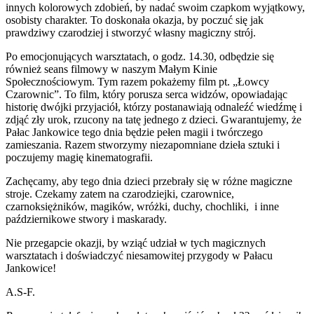
innych kolorowych zdobień, by nadać swoim czapkom wyjątkowy,
osobisty charakter. To doskonała okazja, by poczuć się jak
prawdziwy czarodziej i stworzyć własny magiczny strój.
Po emocjonujących warsztatach, o godz. 14.30, odbędzie się
również seans filmowy w naszym Małym Kinie
Społecznościowym. Tym razem pokażemy film pt. „Łowcy
Czarownic”. To film, który porusza serca widzów, opowiadając
historię dwójki przyjaciół, którzy postanawiają odnaleźć wiedźmę i
zdjąć zły urok, rzucony na tatę jednego z dzieci. Gwarantujemy, że
Pałac Jankowice tego dnia będzie pełen magii i twórczego
zamieszania. Razem stworzymy niezapomniane dzieła sztuki i
poczujemy magię kinematografii.
Zachęcamy, aby tego dnia dzieci przebrały się w różne magiczne
stroje. Czekamy zatem na czarodziejki, czarownice,
czarnoksiężników, magików, wróżki, duchy, chochliki, i inne
październikowe stwory i maskarady.
Nie przegapcie okazji, by wziąć udział w tych magicznych
warsztatach i doświadczyć niesamowitej przygody w Pałacu
Jankowice!
A.S-F.