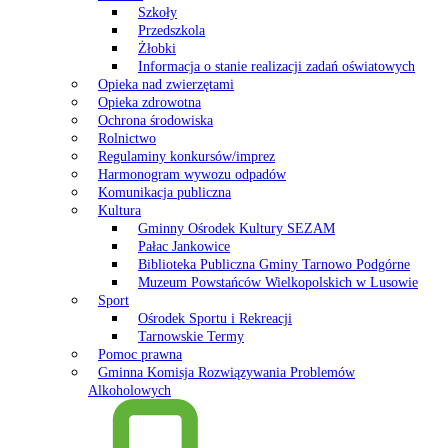
Szkoły
Przedszkola
Żłobki
Informacja o stanie realizacji zadań oświatowych
Opieka nad zwierzętami
Opieka zdrowotna
Ochrona środowiska
Rolnictwo
Regulaminy konkursów/imprez
Harmonogram wywozu odpadów
Komunikacja publiczna
Kultura
Gminny Ośrodek Kultury SEZAM
Pałac Jankowice
Biblioteka Publiczna Gminy Tarnowo Podgórne
Muzeum Powstańców Wielkopolskich w Lusowie
Sport
Ośrodek Sportu i Rekreacji
Tarnowskie Termy
Pomoc prawna
Gminna Komisja Rozwiązywania Problemów
Alkoholowych