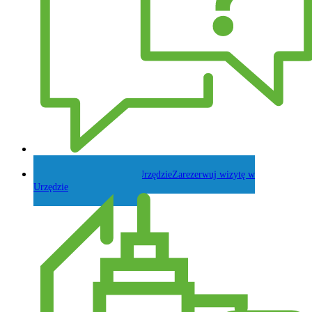
Zadaj pytanie Wójtowi
Zarezerwuj wizytę w
Urzędzie