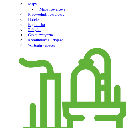
Mapy
Mapa rowerowa
Przewodnik rowerowy
Hotele
Kąpieliska
Zabytki
Gry turystyczne
Komunikacja i dojazd
Wirtualny spacer