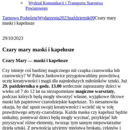
Wydział Komunikacji i Transportu Starostwa
Powiatowego
Tarnowo Podgórne
Wydarzenia
2023
październik
09
Czary mary
maski i kapelusze
29/10/2023
Czary mary maski i kapelusze
Czary Mary — maski i kapelusze
Czy istnieje coś bardziej magicznego niż czapka czarownika lub
czarownicy? W Pałacu Jankowice przygotowaliśmy prawdziwą
ucztę kreatywności i magii dla najmłodszych miłośników sztuki. Już
29. października o godz. 13.00
serdecznie zapraszamy dzieci w
wieku od 7 do 12 lat na niezapomniane
magiczne warsztaty
,
podczas których będą mogły stworzyć własne, wyjątkowe filcowe
maski lub papierowe czarodziejskie kapelusze. To niesamowita
okazja, by dać upust swojej kreatywności i wcielić się w rolę
prawdziwego artysty-czarodzieja. Każda maska czy kapelusz będzie
unikalny, ponieważ dzieci będą mogły wycinać, przyklejać lub
przyszywać różne elementy, tworząc tym samym niepowtarzalne
dzieła sztuki. Z pewnością użyjemy mnóstwa brokatu, cekinów i