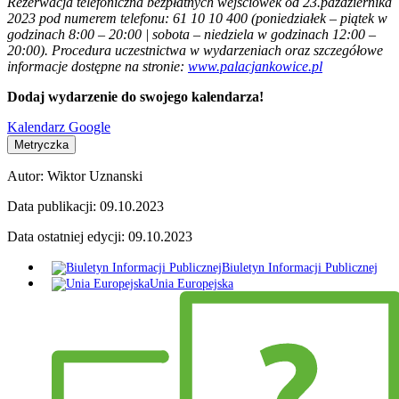
Rezerwacja telefoniczna bezpłatnych wejściówek od 23.października
2023 pod numerem telefonu: 61 10 10 400 (poniedziałek – piątek w
godzinach 8:00 – 20:00 | sobota – niedziela w godzinach 12:00 –
20:00). Procedura uczestnictwa w wydarzeniach oraz szczegółowe
informacje dostępne na stronie:
www.palacjankowice.pl
Dodaj wydarzenie do swojego kalendarza!
Kalendarz Google
Metryczka
Autor:
Wiktor Uznanski
Data publikacji:
09.10.2023
Data ostatniej edycji:
09.10.2023
Biuletyn Informacji Publicznej
Unia Europejska