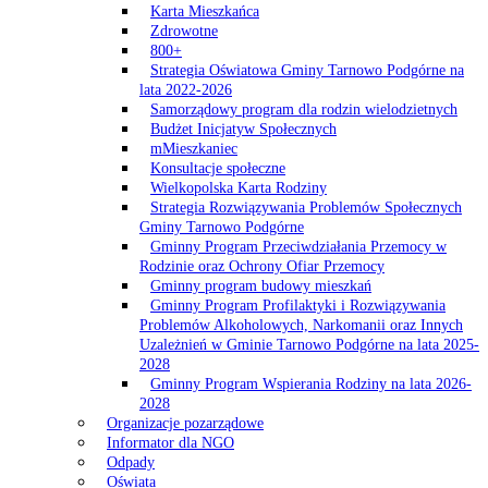
Karta Mieszkańca
Zdrowotne
800+
Strategia Oświatowa Gminy Tarnowo Podgórne na
lata 2022-2026
Samorządowy program dla rodzin wielodzietnych
Budżet Inicjatyw Społecznych
mMieszkaniec
Konsultacje społeczne
Wielkopolska Karta Rodziny
Strategia Rozwiązywania Problemów Społecznych
Gminy Tarnowo Podgórne
Gminny Program Przeciwdziałania Przemocy w
Rodzinie oraz Ochrony Ofiar Przemocy
Gminny program budowy mieszkań
Gminny Program Profilaktyki i Rozwiązywania
Problemów Alkoholowych, Narkomanii oraz Innych
Uzależnień w Gminie Tarnowo Podgórne na lata 2025-
2028
Gminny Program Wspierania Rodziny na lata 2026-
2028
Organizacje pozarządowe
Informator dla NGO
Odpady
Oświata