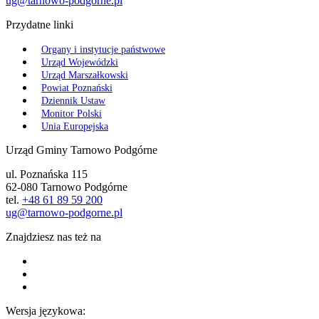
ug@tarnowo-podgorne.pl
Przydatne linki
Organy i instytucje państwowe
Urząd Wojewódzki
Urząd Marszałkowski
Powiat Poznański
Dziennik Ustaw
Monitor Polski
Unia Europejska
Urząd Gminy Tarnowo Podgórne
ul. Poznańska 115
62-080 Tarnowo Podgórne
tel.
+48 61 89 59 200
ug@tarnowo-podgorne.pl
Znajdziesz nas też na
Wersja językowa: