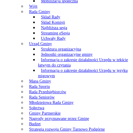
Mobilizacja społeczna
Wójt
Rada Gminy
Skład Rady
Skład Komisji
Najbliższa sesja
Streaming eSesja
Uchwały Rady
Urząd Gminy
Struktura organizacyjna
Jednostki organizacyjne gminy
Informacja o zakresie działalności Urzędu w tekście
łatwym do czytania
Informacja o zakresie działalności Urzędu w języku
migowym
Mapa Gminy
Rada Sportu
Rada Przedsiębiorców
Rada Seniorów
Młodzieżowa Rada Gminy
Sołectwa
Gminy Partnerskie
Nagrody przyznawane przez Gminę
Budżet
Strategia rozwoju Gminy Tarnowo Podgórne