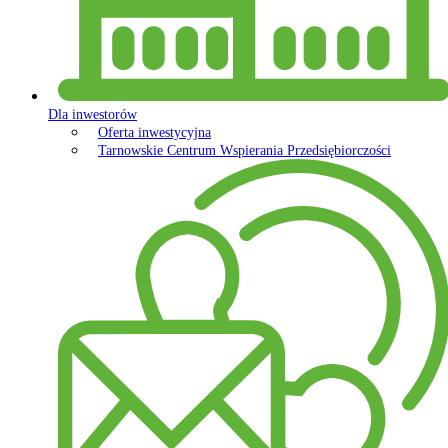
Dla inwestorów
Oferta inwestycyjna
Tarnowskie Centrum Wspierania Przedsiębiorczości