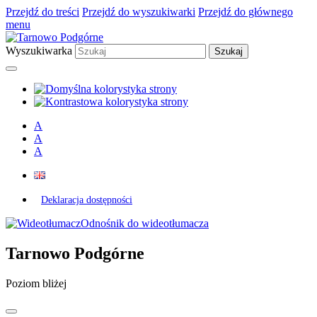
Przejdź do treści
Przejdź do wyszukiwarki
Przejdź do głównego
menu
Wyszukiwarka
A
A
A
Deklaracja dostępności
Odnośnik do wideotłumacza
Tarnowo Podgórne
Poziom bliżej