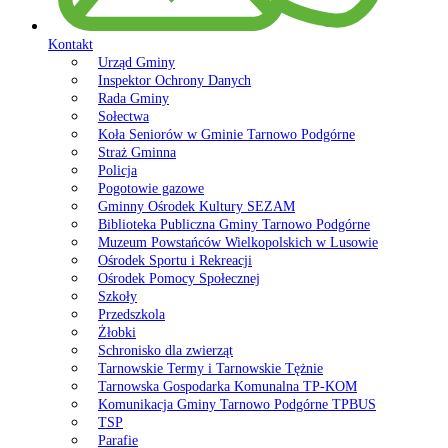
Kontakt
Urząd Gminy
Inspektor Ochrony Danych
Rada Gminy
Sołectwa
Koła Seniorów w Gminie Tarnowo Podgórne
Straż Gminna
Policja
Pogotowie gazowe
Gminny Ośrodek Kultury SEZAM
Biblioteka Publiczna Gminy Tarnowo Podgórne
Muzeum Powstańców Wielkopolskich w Lusowie
Ośrodek Sportu i Rekreacji
Ośrodek Pomocy Społecznej
Szkoły
Przedszkola
Żłobki
Schronisko dla zwierząt
Tarnowskie Termy i Tarnowskie Tężnie
Tarnowska Gospodarka Komunalna TP-KOM
Komunikacja Gminy Tarnowo Podgórne TPBUS
TSP
Parafie