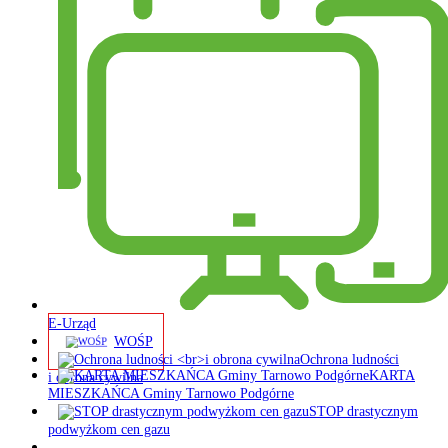
E-Urząd
WOŚP
Ochrona ludności
KARTA
i obrona cywilna
MIESZKAŃCA Gminy Tarnowo Podgórne
STOP drastycznym
podwyżkom cen gazu