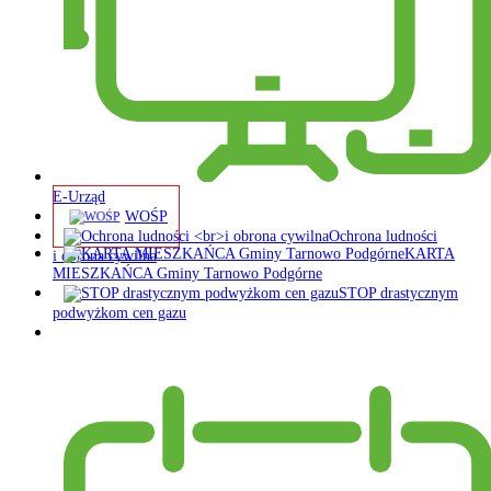
E-Urząd
WOŚP
Ochrona ludności
KARTA
i obrona cywilna
MIESZKAŃCA Gminy Tarnowo Podgórne
STOP drastycznym
podwyżkom cen gazu