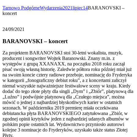
Tarnowo Podgórne
Wydarzenia
2021
lipiec
14
BARANOVSKI –
koncert
24/09/2021
BARANOVSKI – koncert
Za projektem BARANOVSKI stoi 30-letni wokalista, muzyk,
producent i songwriter Wojtek Baranowski. Znany m.in. z
występów z grupą XXANAXX, na początku 2018 roku zaczął
pisać swoją własną historię. Zaledwie półtora roku później miał już
na swoim koncie cztery radiowe przeboje, nominację do Fryderyka
w kategorii „fonograficzny debiut roku”, a z koncertami zaliczył
niemal wszystkie najważniejsze festiwalowe sceny w kraju. Kiedy
dodać do tego złote płyty dla singli „Dym” i „Zbiór”, platynową dla
„Luźno” i podwójnie platynową dla „Czułego miejsca”, można
mówić o jednej z najbardziej błyskotliwych karier w ostatnich
sezonach. W październiku 2019 premierę miała oczekiwana
debiutancka płyta BARANOVSKIEGO zatytułowana „Zbiór, w
zgodnej opinii krytyków jeden z najbardziej udanych albumów w
polskim popie ostatnich lat. Wydawnictwo przyniosło autorowi
kolejne 3 nominacje do Fryderyków, uzyskało także status Złotej
Płyty.