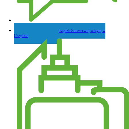
Zadaj pytanie Wójtowi
Zarezerwuj wizytę w
Urzędzie