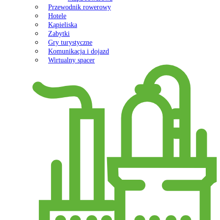
Przewodnik rowerowy
Hotele
Kąpieliska
Zabytki
Gry turystyczne
Komunikacja i dojazd
Wirtualny spacer