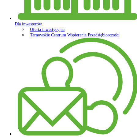
Dla inwestorów
Oferta inwestycyjna
Tarnowskie Centrum Wspierania Przedsiębiorczości