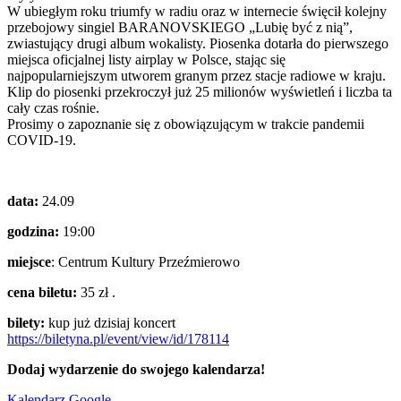
W ubiegłym roku triumfy w radiu oraz w internecie święcił kolejny
przebojowy singiel BARANOVSKIEGO „Lubię być z nią”,
zwiastujący drugi album wokalisty. Piosenka dotarła do pierwszego
miejsca oficjalnej listy airplay w Polsce, stając się
najpopularniejszym utworem granym przez stacje radiowe w kraju.
Klip do piosenki przekroczył już 25 milionów wyświetleń i liczba ta
cały czas rośnie.
Prosimy o zapoznanie się z obowiązującym w trakcie pandemii
COVID-19.
data:
24.09
godzina:
19:00
miejsce
: Centrum Kultury Przeźmierowo
cena biletu:
35 zł .
bilety:
kup już dzisiaj koncert
https://biletyna.pl/event/view/id/178114
Dodaj wydarzenie do swojego kalendarza!
Kalendarz Google