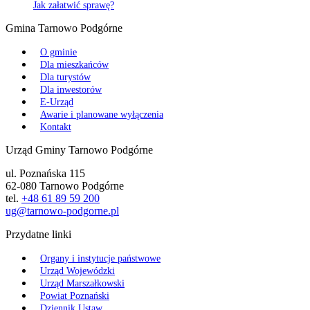
Jak załatwić sprawę?
Gmina Tarnowo Podgórne
O gminie
Dla mieszkańców
Dla turystów
Dla inwestorów
E-Urząd
Awarie i planowane wyłączenia
Kontakt
Urząd Gminy Tarnowo Podgórne
ul. Poznańska 115
62-080 Tarnowo Podgórne
tel.
+48 61 89 59 200
ug@tarnowo-podgorne.pl
Przydatne linki
Organy i instytucje państwowe
Urząd Wojewódzki
Urząd Marszałkowski
Powiat Poznański
Dziennik Ustaw