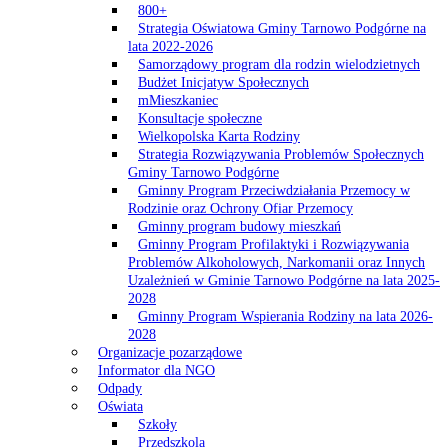
800+
Strategia Oświatowa Gminy Tarnowo Podgórne na
lata 2022-2026
Samorządowy program dla rodzin wielodzietnych
Budżet Inicjatyw Społecznych
mMieszkaniec
Konsultacje społeczne
Wielkopolska Karta Rodziny
Strategia Rozwiązywania Problemów Społecznych
Gminy Tarnowo Podgórne
Gminny Program Przeciwdziałania Przemocy w
Rodzinie oraz Ochrony Ofiar Przemocy
Gminny program budowy mieszkań
Gminny Program Profilaktyki i Rozwiązywania
Problemów Alkoholowych, Narkomanii oraz Innych
Uzależnień w Gminie Tarnowo Podgórne na lata 2025-
2028
Gminny Program Wspierania Rodziny na lata 2026-
2028
Organizacje pozarządowe
Informator dla NGO
Odpady
Oświata
Szkoły
Przedszkola