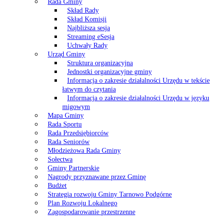
Rada Gminy
Skład Rady
Skład Komisji
Najbliższa sesja
Streaming eSesja
Uchwały Rady
Urząd Gminy
Struktura organizacyjna
Jednostki organizacyjne gminy
Informacja o zakresie działalności Urzędu w tekście
łatwym do czytania
Informacja o zakresie działalności Urzędu w języku
migowym
Mapa Gminy
Rada Sportu
Rada Przedsiębiorców
Rada Seniorów
Młodzieżowa Rada Gminy
Sołectwa
Gminy Partnerskie
Nagrody przyznawane przez Gminę
Budżet
Strategia rozwoju Gminy Tarnowo Podgórne
Plan Rozwoju Lokalnego
Zagospodarowanie przestrzenne