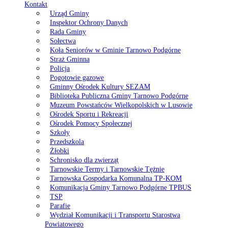
Kontakt
Urząd Gminy
Inspektor Ochrony Danych
Rada Gminy
Sołectwa
Koła Seniorów w Gminie Tarnowo Podgórne
Straż Gminna
Policja
Pogotowie gazowe
Gminny Ośrodek Kultury SEZAM
Biblioteka Publiczna Gminy Tarnowo Podgórne
Muzeum Powstańców Wielkopolskich w Lusowie
Ośrodek Sportu i Rekreacji
Ośrodek Pomocy Społecznej
Szkoły
Przedszkola
Żłobki
Schronisko dla zwierząt
Tarnowskie Termy i Tarnowskie Tężnie
Tarnowska Gospodarka Komunalna TP-KOM
Komunikacja Gminy Tarnowo Podgórne TPBUS
TSP
Parafie
Wydział Komunikacji i Transportu Starostwa
Powiatowego