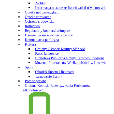
Żłobki
Informacja o stanie realizacji zadań oświatowych
Opieka nad zwierzętami
Opieka zdrowotna
Ochrona środowiska
Rolnictwo
Regulaminy konkursów/imprez
Harmonogram wywozu odpadów
Komunikacja publiczna
Kultura
Gminny Ośrodek Kultury SEZAM
Pałac Jankowice
Biblioteka Publiczna Gminy Tarnowo Podgórne
Muzeum Powstańców Wielkopolskich w Lusowie
Sport
Ośrodek Sportu i Rekreacji
Tarnowskie Termy
Pomoc prawna
Gminna Komisja Rozwiązywania Problemów
Alkoholowych