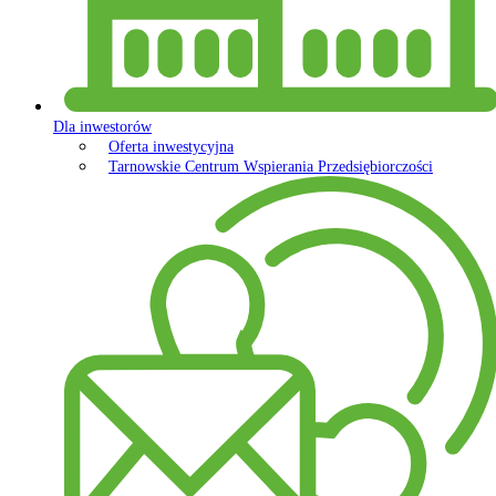
Dla inwestorów
Oferta inwestycyjna
Tarnowskie Centrum Wspierania Przedsiębiorczości