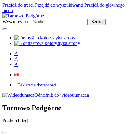
Przejdź do treści
Przejdź do wyszukiwarki
Przejdź do głównego
menu
Wyszukiwarka
A
A
A
Deklaracja dostępności
Odnośnik do wideotłumacza
Tarnowo Podgórne
Poziom bliżej