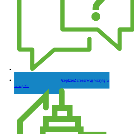
Zadaj pytanie Wójtowi
Zarezerwuj wizytę w
Urzędzie