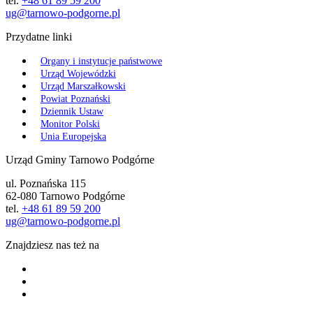
tel.
+48 61 89 59 200
ug@tarnowo-podgorne.pl
Przydatne linki
Organy i instytucje państwowe
Urząd Wojewódzki
Urząd Marszałkowski
Powiat Poznański
Dziennik Ustaw
Monitor Polski
Unia Europejska
Urząd Gminy Tarnowo Podgórne
ul. Poznańska 115
62-080 Tarnowo Podgórne
tel.
+48 61 89 59 200
ug@tarnowo-podgorne.pl
Znajdziesz nas też na