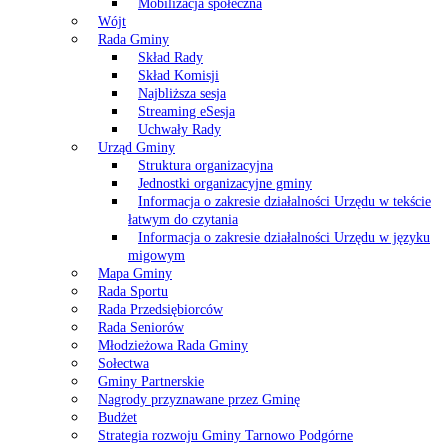
Mobilizacja społeczna
Wójt
Rada Gminy
Skład Rady
Skład Komisji
Najbliższa sesja
Streaming eSesja
Uchwały Rady
Urząd Gminy
Struktura organizacyjna
Jednostki organizacyjne gminy
Informacja o zakresie działalności Urzędu w tekście
łatwym do czytania
Informacja o zakresie działalności Urzędu w języku
migowym
Mapa Gminy
Rada Sportu
Rada Przedsiębiorców
Rada Seniorów
Młodzieżowa Rada Gminy
Sołectwa
Gminy Partnerskie
Nagrody przyznawane przez Gminę
Budżet
Strategia rozwoju Gminy Tarnowo Podgórne