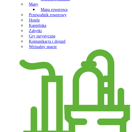
Mapy
Mapa rowerowa
Przewodnik rowerowy
Hotele
Kąpieliska
Zabytki
Gry turystyczne
Komunikacja i dojazd
Wirtualny spacer