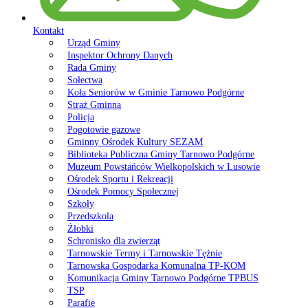
Kontakt
Urząd Gminy
Inspektor Ochrony Danych
Rada Gminy
Sołectwa
Koła Seniorów w Gminie Tarnowo Podgórne
Straż Gminna
Policja
Pogotowie gazowe
Gminny Ośrodek Kultury SEZAM
Biblioteka Publiczna Gminy Tarnowo Podgórne
Muzeum Powstańców Wielkopolskich w Lusowie
Ośrodek Sportu i Rekreacji
Ośrodek Pomocy Społecznej
Szkoły
Przedszkola
Żłobki
Schronisko dla zwierząt
Tarnowskie Termy i Tarnowskie Tężnie
Tarnowska Gospodarka Komunalna TP-KOM
Komunikacja Gminy Tarnowo Podgórne TPBUS
TSP
Parafie