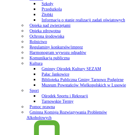
Szkoły
Przedszkola
Żłobki
Informacja o stanie realizacji zadań oświatowych
Opieka nad zwierzętami
Opieka zdrowotna
Ochrona środowiska
Rolnictwo
Regulaminy konkursów/imprez
Harmonogram wywozu odpadów
Komunikacja publiczna
Kultura
Gminny Ośrodek Kultury SEZAM
Pałac Jankowice
Biblioteka Publiczna Gminy Tarnowo Podgórne
Muzeum Powstańców Wielkopolskich w Lusowie
Sport
Ośrodek Sportu i Rekreacji
Tarnowskie Termy
Pomoc prawna
Gminna Komisja Rozwiązywania Problemów
Alkoholowych