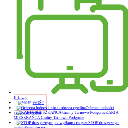
E-Urząd
WOŚP
Ochrona ludności
KARTA
i obrona cywilna
MIESZKAŃCA Gminy Tarnowo Podgórne
STOP drastycznym
podwyżkom cen gazu