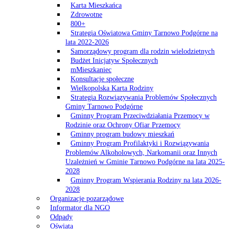
Karta Mieszkańca
Zdrowotne
800+
Strategia Oświatowa Gminy Tarnowo Podgórne na
lata 2022-2026
Samorządowy program dla rodzin wielodzietnych
Budżet Inicjatyw Społecznych
mMieszkaniec
Konsultacje społeczne
Wielkopolska Karta Rodziny
Strategia Rozwiązywania Problemów Społecznych
Gminy Tarnowo Podgórne
Gminny Program Przeciwdziałania Przemocy w
Rodzinie oraz Ochrony Ofiar Przemocy
Gminny program budowy mieszkań
Gminny Program Profilaktyki i Rozwiązywania
Problemów Alkoholowych, Narkomanii oraz Innych
Uzależnień w Gminie Tarnowo Podgórne na lata 2025-
2028
Gminny Program Wspierania Rodziny na lata 2026-
2028
Organizacje pozarządowe
Informator dla NGO
Odpady
Oświata