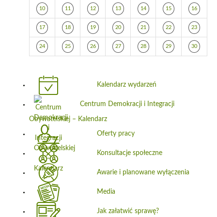
10
11
12
13
14
15
16
17
18
19
20
21
22
23
24
25
26
27
28
29
30
Kalendarz wydarzeń
Centrum Demokracji i Integracji
Obywatelskiej – Kalendarz
Oferty pracy
Konsultacje społeczne
Awarie i planowane wyłączenia
Media
Jak załatwić sprawę?