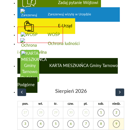
Zadaj pytanie Wójtowi
Zarezerwuj wizytę w Urzędzie
E-Urząd
WOŚP
Ochrona ludności
i obrona cywilna
KARTA MIESZKAŃCA Gminy Tarnowo
Podgórne
Sierpień 2026
pon.
wt.
śr.
czw.
pt.
sob.
niedz.
27
28
29
30
31
1
2
3
4
5
6
7
8
9