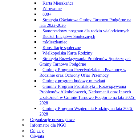
Karta Mieszkańca
Zdrowotne
800+
Strategia Oświatowa Gminy Tarnowo Podgórne na
lata 2022-2026
Samorządowy program dla rodzin wielodzietnych
Budżet Inicjatyw Społecznych
mMieszkaniec
Konsultacje społeczne
Wielkopolska Karta Rodziny
Strategia Rozwiązywania Problemów Społecznych
Gminy Tarnowo Podgórne
Gminny Program Przeciwdziałania Przemocy w
Rodzinie oraz Ochrony Ofiar Przemocy
Gminny program budowy mieszkań
Gminny Program Profilaktyki i Rozwiązywania
Problemów Alkoholowych, Narkomanii oraz Innych
Uzależnień w Gminie Tarnowo Podgórne na lata 2025-
2028
Gminny Program Wspierania Rodziny na lata 2026-
2028
Organizacje pozarządowe
Informator dla NGO
Odpady
Oświata