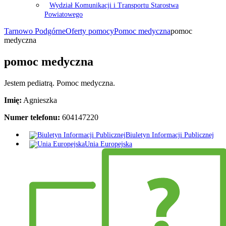
Wydział Komunikacji i Transportu Starostwa
Powiatowego
Tarnowo Podgórne
Oferty pomocy
Pomoc medyczna
pomoc
medyczna
pomoc medyczna
Jestem pediatrą. Pomoc medyczna.
Imię:
Agnieszka
Numer telefonu:
604147220
Biuletyn Informacji Publicznej
Unia Europejska