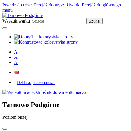
Przejdź do treści
Przejdź do wyszukiwarki
Przejdź do głównego
menu
Wyszukiwarka
A
A
A
Deklaracja dostępności
Odnośnik do wideotłumacza
Tarnowo Podgórne
Poziom bliżej