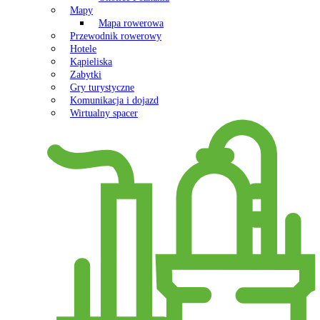
Mapy
Mapa rowerowa
Przewodnik rowerowy
Hotele
Kąpieliska
Zabytki
Gry turystyczne
Komunikacja i dojazd
Wirtualny spacer