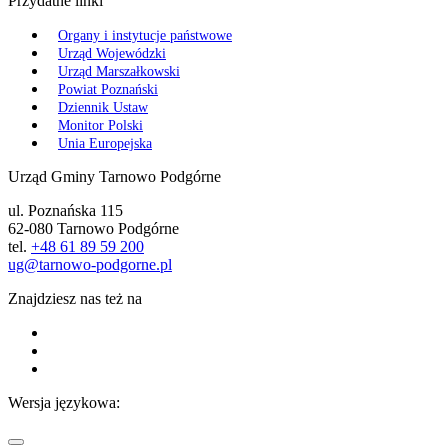
Przydatne linki
Organy i instytucje państwowe
Urząd Wojewódzki
Urząd Marszałkowski
Powiat Poznański
Dziennik Ustaw
Monitor Polski
Unia Europejska
Urząd Gminy Tarnowo Podgórne
ul. Poznańska 115
62-080 Tarnowo Podgórne
tel.
+48 61 89 59 200
ug@tarnowo-podgorne.pl
Znajdziesz nas też na
Wersja językowa: