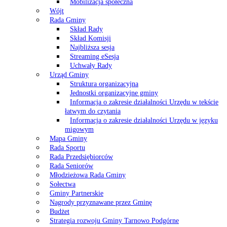
Mobilizacja społeczna
Wójt
Rada Gminy
Skład Rady
Skład Komisji
Najbliższa sesja
Streaming eSesja
Uchwały Rady
Urząd Gminy
Struktura organizacyjna
Jednostki organizacyjne gminy
Informacja o zakresie działalności Urzędu w tekście
łatwym do czytania
Informacja o zakresie działalności Urzędu w języku
migowym
Mapa Gminy
Rada Sportu
Rada Przedsiębiorców
Rada Seniorów
Młodzieżowa Rada Gminy
Sołectwa
Gminy Partnerskie
Nagrody przyznawane przez Gminę
Budżet
Strategia rozwoju Gminy Tarnowo Podgórne