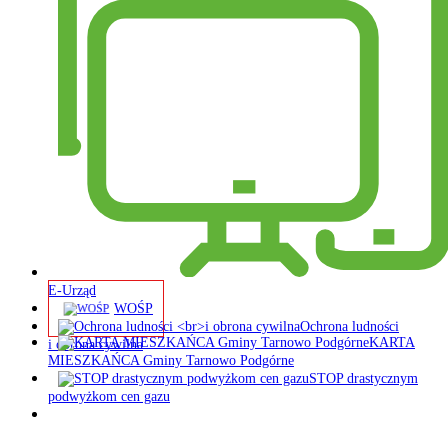
E-Urząd
WOŚP
Ochrona ludności
KARTA
i obrona cywilna
MIESZKAŃCA Gminy Tarnowo Podgórne
STOP drastycznym
podwyżkom cen gazu