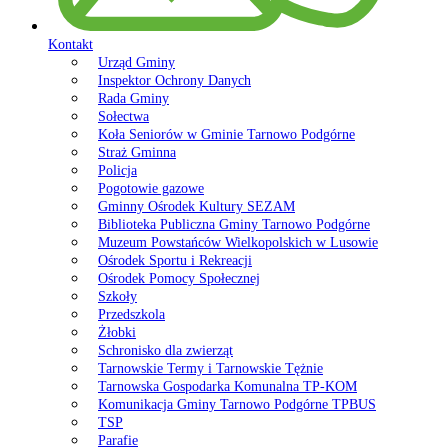
Kontakt
Urząd Gminy
Inspektor Ochrony Danych
Rada Gminy
Sołectwa
Koła Seniorów w Gminie Tarnowo Podgórne
Straż Gminna
Policja
Pogotowie gazowe
Gminny Ośrodek Kultury SEZAM
Biblioteka Publiczna Gminy Tarnowo Podgórne
Muzeum Powstańców Wielkopolskich w Lusowie
Ośrodek Sportu i Rekreacji
Ośrodek Pomocy Społecznej
Szkoły
Przedszkola
Żłobki
Schronisko dla zwierząt
Tarnowskie Termy i Tarnowskie Tężnie
Tarnowska Gospodarka Komunalna TP-KOM
Komunikacja Gminy Tarnowo Podgórne TPBUS
TSP
Parafie