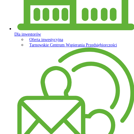
Dla inwestorów
Oferta inwestycyjna
Tarnowskie Centrum Wspierania Przedsiębiorczości