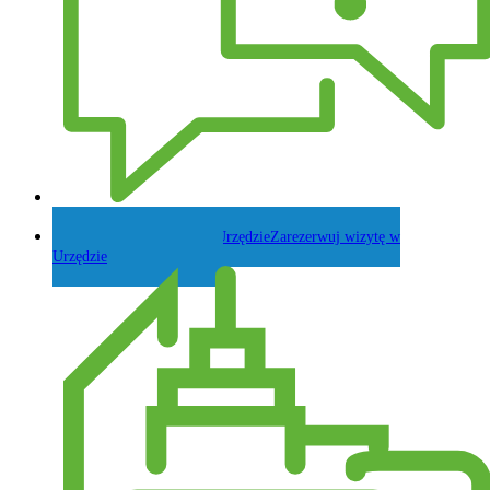
Zadaj pytanie Wójtowi
Zarezerwuj wizytę w
Urzędzie