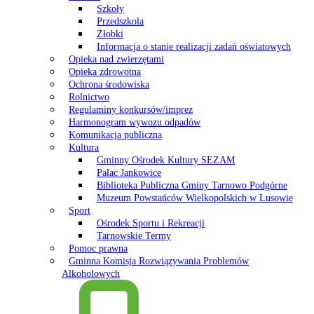
Szkoły
Przedszkola
Żłobki
Informacja o stanie realizacji zadań oświatowych
Opieka nad zwierzętami
Opieka zdrowotna
Ochrona środowiska
Rolnictwo
Regulaminy konkursów/imprez
Harmonogram wywozu odpadów
Komunikacja publiczna
Kultura
Gminny Ośrodek Kultury SEZAM
Pałac Jankowice
Biblioteka Publiczna Gminy Tarnowo Podgórne
Muzeum Powstańców Wielkopolskich w Lusowie
Sport
Ośrodek Sportu i Rekreacji
Tarnowskie Termy
Pomoc prawna
Gminna Komisja Rozwiązywania Problemów
Alkoholowych