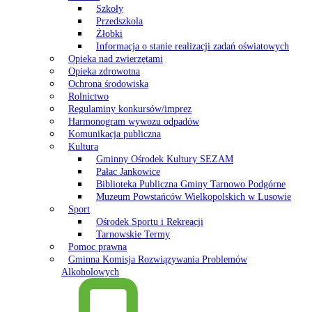
Szkoły
Przedszkola
Żłobki
Informacja o stanie realizacji zadań oświatowych
Opieka nad zwierzętami
Opieka zdrowotna
Ochrona środowiska
Rolnictwo
Regulaminy konkursów/imprez
Harmonogram wywozu odpadów
Komunikacja publiczna
Kultura
Gminny Ośrodek Kultury SEZAM
Pałac Jankowice
Biblioteka Publiczna Gminy Tarnowo Podgórne
Muzeum Powstańców Wielkopolskich w Lusowie
Sport
Ośrodek Sportu i Rekreacji
Tarnowskie Termy
Pomoc prawna
Gminna Komisja Rozwiązywania Problemów
Alkoholowych