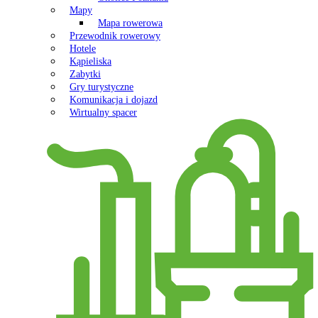
Mapy
Mapa rowerowa
Przewodnik rowerowy
Hotele
Kąpieliska
Zabytki
Gry turystyczne
Komunikacja i dojazd
Wirtualny spacer