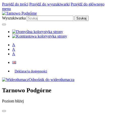
Przejdź do treści
Przejdź do wyszukiwarki
Przejdź do głównego
menu
Wyszukiwarka
A
A
A
Deklaracja dostępności
Odnośnik do wideotłumacza
Tarnowo Podgórne
Poziom bliżej