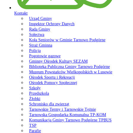
Kontakt
Urząd Gminy
Inspektor Ochrony Danych
Rada Gminy
Sołectwa
Koła Seniorów w Gminie Tarnowo Podgórne
Straż Gminna
Policja
Pogotowie gazowe
Gminny Ośrodek Kultury SEZAM
Biblioteka Publiczna Gminy Tarnowo Podgórne
Muzeum Powstańców Wielkopolskich w Lusowie
Ośrodek Sportu i Rekreacji
Ośrodek Pomocy Społecznej
Szkoły
Przedszkola
Żłobki
Schronisko dla zwierząt
Tarnowskie Termy i Tarnowskie Tężnie
Tarnowska Gospodarka Komunalna TP-KOM
Komunikacja Gminy Tarnowo Podgórne TPBUS
TSP
Parafie