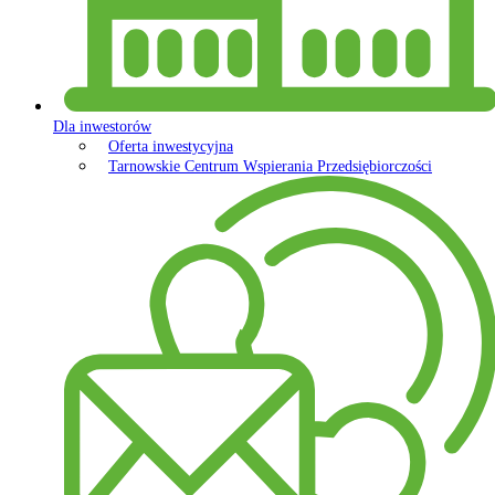
Dla inwestorów
Oferta inwestycyjna
Tarnowskie Centrum Wspierania Przedsiębiorczości