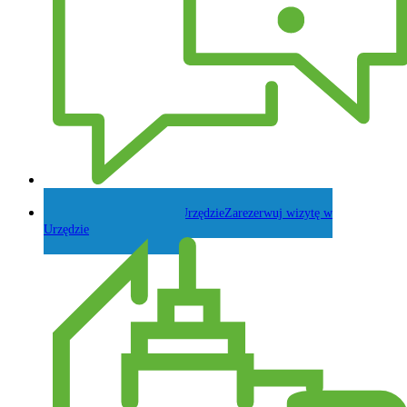
Zadaj pytanie Wójtowi
Zarezerwuj wizytę w
Urzędzie