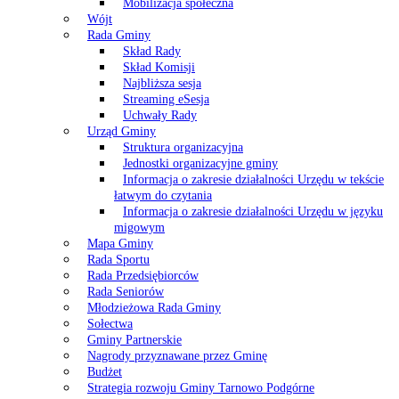
Mobilizacja społeczna
Wójt
Rada Gminy
Skład Rady
Skład Komisji
Najbliższa sesja
Streaming eSesja
Uchwały Rady
Urząd Gminy
Struktura organizacyjna
Jednostki organizacyjne gminy
Informacja o zakresie działalności Urzędu w tekście
łatwym do czytania
Informacja o zakresie działalności Urzędu w języku
migowym
Mapa Gminy
Rada Sportu
Rada Przedsiębiorców
Rada Seniorów
Młodzieżowa Rada Gminy
Sołectwa
Gminy Partnerskie
Nagrody przyznawane przez Gminę
Budżet
Strategia rozwoju Gminy Tarnowo Podgórne